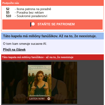
Podpořte nás
$2
- Ikona patrona na poradně
$5
- Poradna bez reklam
$10
- Soukromé poradenství
STAŇTE SE PATRONEM
Táto kapela má milióny fanúšikov. Až na to, že neexistuje.
O tom kam smeruje sucasne AI.
Přejít na článek
Táto kapela má milióny fanúšikov - až na to, že neexistuje