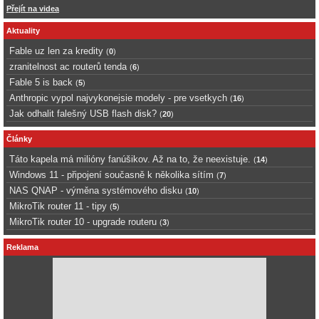
Přejít na videa
Aktuality
Fable uz len za kredity
(
0
)
zranitelnost ac routerů tenda
(
6
)
Fable 5 is back
(
5
)
Anthropic vypol najvykonejsie modely - pre vsetkych
(
16
)
Jak odhalit falešný USB flash disk?
(
20
)
Články
Táto kapela má milióny fanúšikov. Až na to, že neexistuje.
(
14
)
Windows 11 - připojení současně k několika sítím
(
7
)
NAS QNAP - výměna systémového disku
(
10
)
MikroTik router 11 - tipy
(
5
)
MikroTik router 10 - upgrade routeru
(
3
)
Reklama