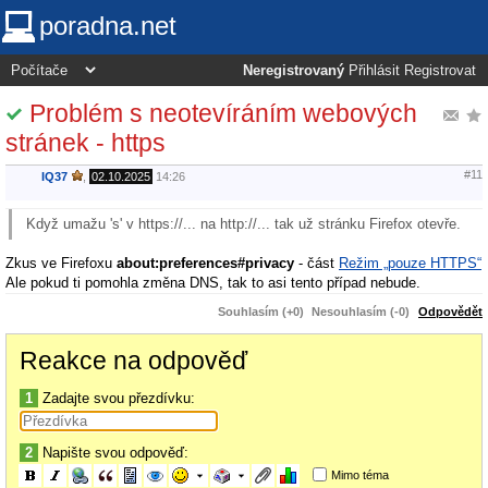
poradna.net
Neregistrovaný
Přihlásit
Registrovat
Problém s neotevíráním webových
stránek - https
#11
IQ37
,
02.10.2025
14:26
Když umažu 's' v https://... na http://... tak už stránku Firefox otevře.
Zkus ve Firefoxu
about:preferences#privacy
- část
Režim „pouze HTTPS“
Ale pokud ti pomohla změna DNS, tak to asi tento případ nebude.
Souhlasím (+0)
Nesouhlasím (-0)
Odpovědět
Reakce na odpověď
1
Zadajte svou přezdívku:
2
Napište svou odpověď:
Mimo téma