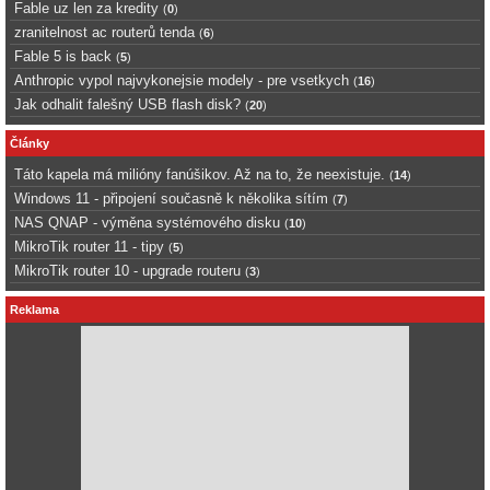
Fable uz len za kredity
(
0
)
zranitelnost ac routerů tenda
(
6
)
Fable 5 is back
(
5
)
Anthropic vypol najvykonejsie modely - pre vsetkych
(
16
)
Jak odhalit falešný USB flash disk?
(
20
)
Články
Táto kapela má milióny fanúšikov. Až na to, že neexistuje.
(
14
)
Windows 11 - připojení současně k několika sítím
(
7
)
NAS QNAP - výměna systémového disku
(
10
)
MikroTik router 11 - tipy
(
5
)
MikroTik router 10 - upgrade routeru
(
3
)
Reklama