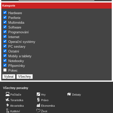
Kategorie
Hardware
Periferie
Multimédia
Software
Programování
Internet
Operační systémy
PC sestavy
Ostatní
Mobily a tablety
Notebooky
Připomínky
Pokec
Všechny poradny
Počítače
Hry
Debaty
Teraristika
Právo
Akvaristika
Ekonomika
Kutilství
Život