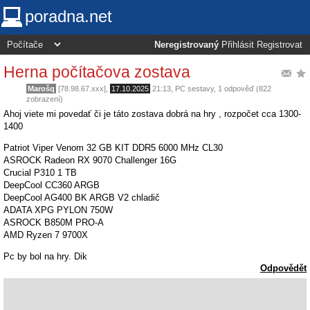
poradna.net
Neregistrovaný
Přihlásit
Registrovat
Herna počítačova zostava
Marošq
[78.98.67.xxx],
17.10.2025
21:13
,
PC sestavy
, 1 odpověď (822
zobrazení)
Ahoj viete mi povedať či je táto zostava dobrá na hry , rozpočet cca 1300-
1400
Patriot Viper Venom 32 GB KIT DDR5 6000 MHz CL30
ASROCK Radeon RX 9070 Challenger 16G
Crucial P310 1 TB
DeepCool CC360 ARGB
DeepCool AG400 BK ARGB V2 chladič
ADATA XPG PYLON 750W
ASROCK B850M PRO-A
AMD Ryzen 7 9700X
Pc by bol na hry. Dik
Odpovědět