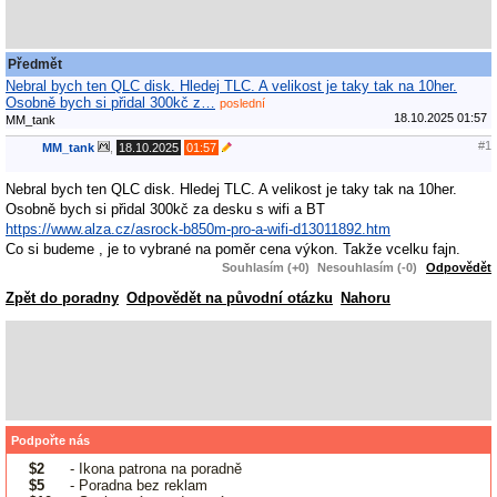
Předmět
Nebral bych ten QLC disk. Hledej TLC. A velikost je taky tak na 10her.
Osobně bych si přidal 300kč z…
poslední
18.10.2025 01:57
MM_tank
#1
MM_tank
,
18.10.2025
01:57
Nebral bych ten QLC disk. Hledej TLC. A velikost je taky tak na 10her.
Osobně bych si přidal 300kč za desku s wifi a BT
https://www.alza.cz/asrock-b850m-pro-a-wifi-d13011892.htm
Co si budeme , je to vybrané na poměr cena výkon. Takže vcelku fajn.
Souhlasím (+0)
Nesouhlasím (-0)
Odpovědět
Zpět do poradny
Odpovědět na původní otázku
Nahoru
Podpořte nás
$2
- Ikona patrona na poradně
$5
- Poradna bez reklam