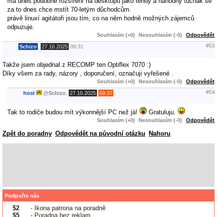
má dnes podobné rozšíření na desktopu jako tehdy a náhodný tučňák se
za to dnes chce mstít 70-letým důchodcům.
právě linuxí agitátoři jsou tím, co na něm hodně možných zájemců
odpuzuje.
Souhlasím (+0)
Nesouhlasím (-0)
Odpovědět
#53
Schizo
,
27.10.2025
09:31
Takže jsem objednal z RECOMP ten Optiflex 7070 :)
Díky všem za rady, názory , doporučení, označuji vyřešené .
Souhlasím (+0)
Nesouhlasím (-0)
Odpovědět
#54
host
@
Schizo
,
27.10.2025
09:37
Tak to rodiče budou mít výkonnější PC než já!
Gratuluju.
Souhlasím (+0)
Nesouhlasím (-0)
Odpovědět
Zpět do poradny
Odpovědět na původní otázku
Nahoru
Podpořte nás
$2
- Ikona patrona na poradně
$5
- Poradna bez reklam