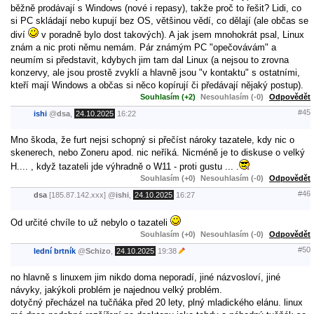
běžně prodávají s Windows (nové i repasy), takže proč to řešit? Lidi, co
si PC skládají nebo kupují bez OS, většinou vědí, co dělají (ale občas se
diví
v poradně bylo dost takových). A jak jsem mnohokrát psal, Linux
znám a nic proti němu nemám. Pár známým PC "opečovávám" a
neumím si představit, kdybych jim tam dal Linux (a nejsou to zrovna
konzervy, ale jsou prostě zvyklí a hlavně jsou "v kontaktu" s ostatními,
kteří mají Windows a občas si něco kopírují či předávají nějaký postup).
Souhlasím (+2)
Nesouhlasím (-0)
Odpovědět
#45
ishi
@
dsa
,
24.10.2025
16:22
Mno škoda, že furt nejsi schopný si přečíst nároky tazatele, kdy nic o
skenerech, nebo Zoneru apod. nic neříká. Nicméně je to diskuse o velký
H.... , když tazateli jde výhradně o W11 - proti gustu ... .
Souhlasím (+0)
Nesouhlasím (-0)
Odpovědět
#46
dsa
[185.87.142.xxx]
@
ishi
,
24.10.2025
16:27
Od určité chvíle to už nebylo o tazateli
Souhlasím (+0)
Nesouhlasím (-0)
Odpovědět
#50
lední brtník
@
Schizo
,
24.10.2025
19:38
no hlavně s linuxem jim nikdo doma neporadí, jiné názvosloví, jiné
návyky, jakýkoli problém je najednou velký problém.
dotyčný přecházel na tučňáka před 20 lety, plný mladického elánu. linux