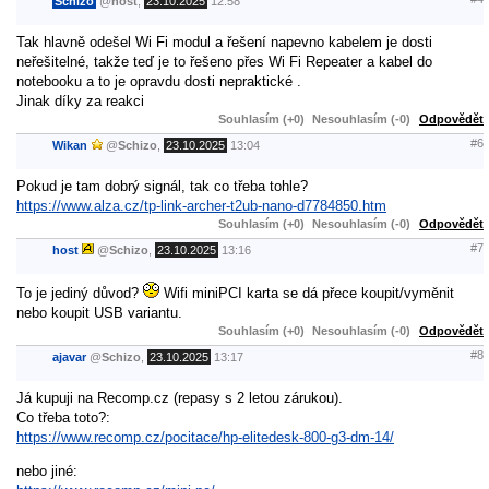
Schizo
@
host
,
23.10.2025
12:58
Tak hlavně odešel Wi Fi modul a řešení napevno kabelem je dosti
neřešitelné, takže teď je to řešeno přes Wi Fi Repeater a kabel do
notebooku a to je opravdu dosti nepraktické .
Jinak díky za reakci
Souhlasím (+0)
Nesouhlasím (-0)
Odpovědět
#6
Wikan
@
Schizo
,
23.10.2025
13:04
Pokud je tam dobrý signál, tak co třeba tohle?
https://www.alza.cz/tp-link-archer-t2ub-nano-d7784850.htm
Souhlasím (+0)
Nesouhlasím (-0)
Odpovědět
#7
host
@
Schizo
,
23.10.2025
13:16
To je jediný důvod?
Wifi miniPCI karta se dá přece koupit/vyměnit
nebo koupit USB variantu.
Souhlasím (+0)
Nesouhlasím (-0)
Odpovědět
#8
ajavar
@
Schizo
,
23.10.2025
13:17
Já kupuji na Recomp.cz (repasy s 2 letou zárukou).
Co třeba toto?:
https://www.recomp.cz/pocitace/hp-elitedesk-800-g3-dm-14/
nebo jiné: