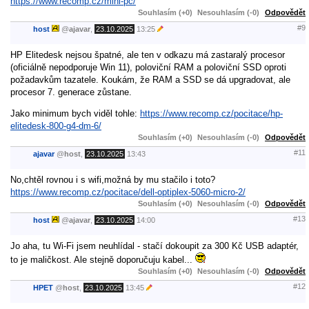
https://www.recomp.cz/mini-pc/
Souhlasím (+0)
Nesouhlasím (-0)
Odpovědět
#9
host
@
ajavar
,
23.10.2025
13:25
HP Elitedesk nejsou špatné, ale ten v odkazu má zastaralý procesor
(oficiálně nepodporuje Win 11), poloviční RAM a poloviční SSD oproti
požadavkům tazatele. Koukám, že RAM a SSD se dá upgradovat, ale
procesor 7. generace zůstane.
Jako minimum bych viděl tohle:
https://www.recomp.cz/pocitace/hp-
elitedesk-800-g4-dm-6/
Souhlasím (+0)
Nesouhlasím (-0)
Odpovědět
#11
ajavar
@
host
,
23.10.2025
13:43
No,chtěl rovnou i s wifi,možná by mu stačilo i toto?
https://www.recomp.cz/pocitace/dell-optiplex-5060-micro-2/
Souhlasím (+0)
Nesouhlasím (-0)
Odpovědět
#13
host
@
ajavar
,
23.10.2025
14:00
Jo aha, tu Wi-Fi jsem neuhlídal - stačí dokoupit za 300 Kč USB adaptér,
to je maličkost. Ale stejně doporučuju kabel...
Souhlasím (+0)
Nesouhlasím (-0)
Odpovědět
#12
HPET
@
host
,
23.10.2025
13:45