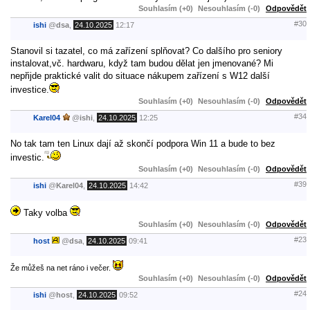
Souhlasím (+0)
Nesouhlasím (-0)
Odpovědět
#30
ishi
@
dsa
,
24.10.2025
12:17
Stanovil si tazatel, co má zařízení splňovat? Co dalšího pro seniory
instalovat,vč. hardwaru, když tam budou dělat jen jmenované? Mi
nepřijde praktické valit do situace nákupem zařízení s W12 další
investice.
Souhlasím (+0)
Nesouhlasím (-0)
Odpovědět
#34
Karel04
@
ishi
,
24.10.2025
12:25
No tak tam ten Linux dají až skončí podpora Win 11 a bude to bez
investic.
Souhlasím (+0)
Nesouhlasím (-0)
Odpovědět
#39
ishi
@
Karel04
,
24.10.2025
14:42
Taky volba
Souhlasím (+0)
Nesouhlasím (-0)
Odpovědět
#23
host
@
dsa
,
24.10.2025
09:41
Že můžeš na net ráno i večer.
Souhlasím (+0)
Nesouhlasím (-0)
Odpovědět
#24
ishi
@
host
,
24.10.2025
09:52