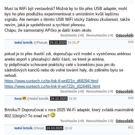
Musí ta WiFi být vestavěná? Možná by to šlo přes USB adaptér, mohl
bys ho přes prodlužku experimentovat s umístěním kvůli lepšímu
sígnálu. Ale nemám s těmito USB WiFi sticky žádnou zkušenost, takže
nevím, jaká je spolehlivost a rychlost přenosu.
Chápu, že samostatný APčko je další krám okolo.
Souhlasím (+0)
Nesouhlasím (-0)
Odpovědět
#48
lední brtník
@
Prasak
,
24.10.2025
19:28
pokud je to přes tlustší zdi, doporučuju vzít model s vystrčenou anténou
anebo aspoň s přesahující delší části, ve které je anténa.
ty pidipřímače schované prakticky celé v konektoru jsou jen do
sádrošových kanclů nebo do volné tovární haly, do zděného bytu se
nehodí.
https://www.suntech.cz/tp-link-tl-wn821n_d68294.html
https://www.suntech.cz/tp-link-tl-wn722n_d116491.html
Souhlasím (+0)
Nesouhlasím (-0)
Odpovědět
#49
host
@
lední brtník
,
24.10.2025
19:30
Brtníku?! Doporučovat v roce 2025 Wi-Fi adaptér, který zvládá maximálně
802.11b/g/n? To snad ne?
Souhlasím (+0)
Nesouhlasím (-0)
Odpovědět
#51
lední brtník
@
host
,
24.10.2025
19:42