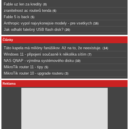
Fable uz len za kredity
(
0
)
zranitelnost ac routerů tenda
(
6
)
Fable 5 is back
(
5
)
Anthropic vypol najvykonejsie modely - pre vsetkych
(
16
)
Jak odhalit falešný USB flash disk?
(
20
)
Články
Táto kapela má milióny fanúšikov. Až na to, že neexistuje.
(
14
)
Windows 11 - připojení současně k několika sítím
(
7
)
NAS QNAP - výměna systémového disku
(
10
)
MikroTik router 11 - tipy
(
5
)
MikroTik router 10 - upgrade routeru
(
3
)
Reklama