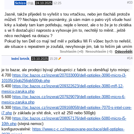
#33
Schizo
@
jjj
,
24.10.2025
12:25
Jasně, takže přijedeš to vyřešit s tou vrtačkou, nebo jen tlacháš protože
můžeš ?? Nechápu tyhle poznámky, já sám mám o patro výš všude husí
krky a kabely tam kam potřebuju, nejde o lenost, ale o to že je to zkrátka
s wi fi dostačující naprosto a vyhovuje jim to, nechtějí to měnit...ještě
něco nechápeš na dotazu ?
Pokud by ten Dell co mají teď měl v pořádku Wi Fi vůbec bych to neřešil,
ale situace s repeatrem je zoufalá, nevyhovuje jim, tak to řeším jak umím
Souhlasím (+0)
Nesouhlasím (-0)
Odpovědět
#14
lední brtník
,
23.10.2025
15:28
je to bazar, ale prodejci bývají překupníci z fabrik co obměňují tyto minipc:
4.700
https://pc.bazos.cz/inzerat/207033000/dell-optiplex-3090-micro-i3-
10105t16gb256gb500gb.php
5.400
https://pc.bazos.cz/inzerat/209322623/dell-optiplex-3080-mff-12-
mesicu-zaruka.php
5.600
https://pc.bazos.cz/inzerat/207929079/dell-optiplex-3080-micro-6-
mesicu-zaruka.php
6.300
https://pc.bazos.cz/inzerat/209168058/dell-optiplex-7070-s-intel-core-
i7.php
(v základu je shit disk, vzít až 250 nebo 500gb)
6.700
https://pc.bazos.cz/inzerat/208057176/dell-optiplex-5080-micro-i5-
10th.php
(stejná nemoc)
konfigurovatelné:
https://www.c-c.cz/repasovane-pocitace/dell-optiplex-