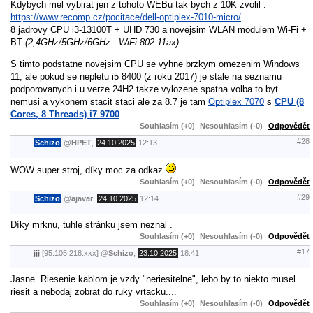
Kdybych mel vybirat jen z tohoto WEBu tak bych z 10K zvolil :
https://www.recomp.cz/pocitace/dell-optiplex-7010-micro/
8 jadrovy CPU i3-13100T + UHD 730 a novejsim WLAN modulem Wi-Fi +
BT
(2,4GHz/5GHz/6GHz - WiFi 802.11ax)
.
S timto podstatne novejsim CPU se vyhne brzkym omezenim Windows
11, ale pokud se nepletu i5 8400 (z roku 2017) je stale na seznamu
podporovanych i u verze 24H2 takze vylozene spatna volba to byt
nemusi a vykonem stacit staci ale za 8.7 je tam
Optiplex 7070
s
CPU (8
Cores, 8 Threads) i7 9700
Souhlasím (+0)
Nesouhlasím (-0)
Odpovědět
#28
Schizo
@
HPET
,
24.10.2025
12:13
WOW super stroj, díky moc za odkaz
Souhlasím (+0)
Nesouhlasím (-0)
Odpovědět
#29
Schizo
@
ajavar
,
24.10.2025
12:14
Díky mrknu, tuhle stránku jsem neznal .
Souhlasím (+0)
Nesouhlasím (-0)
Odpovědět
#17
jjj
[95.105.218.xxx]
@
Schizo
,
23.10.2025
18:41
Jasne. Riesenie kablom je vzdy "neriesitelne", lebo by to niekto musel
riesit a nebodaj zobrat do ruky vrtacku....
Souhlasím (+0)
Nesouhlasím (-0)
Odpovědět