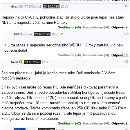
#2
dsa
[185.87.142.xxx],
23.10.2025
12:36
Repasy na to URČITĚ pohodlně stačí (a skoro určitě jsou lepší než starý
NB) ... a naprostá většina mini PC taky.
Souhlasím (+5)
Nesouhlasím (-0)
Odpovědět
#10
HPET
@
dsa
,
23.10.2025
13:33
+ 1 za repas z nejakeho serioznejsiho WEBU + 2 roky zaruka, vic neni
potreba dodat.
Souhlasím (+0)
Nesouhlasím (-0)
Odpovědět
#3
host
,
23.10.2025
12:38
Jen pro představu - jaká je konfigurace toho Dell notebooku? V čem
rodičům nestačí?
Jinak bych šel určitě do repas PC. Ale nemůžeš diktovat parametry a
zároveň cenu. Buď si podle požadavků naklikej konfiguraci (nebude třeba
za 10k, ale za 11k nebo za 12k.) nebo naopak si dej filtr podle ceny a jestli
máš rozpočet max. 10 tisíc, musíš se spokojit s tím, co v této cenové
hladině prodává. Takže kompromis třeba jen 250 GB disk nebo 8 GB RAM
atd... Obojí se dá sice později rozšířit, ale lepší je mít požadovanou
konfiguraci už hned při zakoupení.
Souhlasím (+2)
Nesouhlasím (-0)
Odpovědět
#4