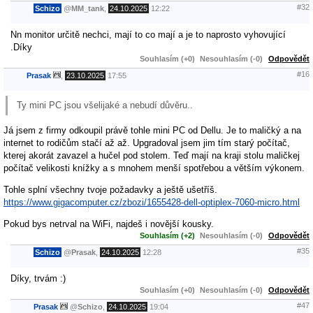
#32
Schizo
@
MM_tank
,
24.10.2025
12:22
Nn monitor určitě nechci, mají to co mají a je to naprosto vyhovující
.Díky
Souhlasím (+0)
Nesouhlasím (-0)
Odpovědět
#16
Prasak
,
23.10.2025
17:55
Ty mini PC jsou všelijaké a nebudí důvěru..
Já jsem z firmy odkoupil právě tohle mini PC od Dellu. Je to maličký a na
internet to rodičům stačí až až. Upgradoval jsem jim tím starý počítač,
kterej akorát zavazel a hučel pod stolem. Teď mají na kraji stolu maličkej
počítač velikosti knížky a s mnohem menší spotřebou a větším výkonem.
Tohle splní všechny tvoje požadavky a ještě ušetříš.
https://www.gigacomputer.cz/zbozi/1655428-dell-optiplex-7060-micro.html
Pokud bys netrval na WiFi, najdeš i novější kousky.
Souhlasím (+2)
Nesouhlasím (-0)
Odpovědět
#35
Schizo
@
Prasak
,
24.10.2025
12:28
Díky, trvám :)
Souhlasím (+0)
Nesouhlasím (-0)
Odpovědět
#47
Prasak
@
Schizo
,
24.10.2025
19:04