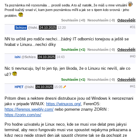
Ta poznámka mě rozesmála ... prostě sedla. A to až natolik, že máš u mne virtuální
Prostě každý snad ví, kam jsem poznámkou mířil a jak se s tipem kdo srovná - jeho
problém.
Souhlasím (+0)
Nesouhlasím (-0)
Odpovědět
#31
Schizo
@
ishi
,
24.10.2025
12:20
NN to určitě pro rodiče nechci...žádný IT odborníci tonejsou a ještě se
hrabat v Linuxu...nechci díky
Souhlasím (+1)
Nesouhlasím (-0)
Odpovědět
#40
ishi
@
Schizo
,
24.10.2025
14:43
Nic ti nevnucuju, byl to jen tip, jen škoda, že o Linuxu nic nevíš, ale co
už?
Souhlasím (+1)
Nesouhlasím (-0)
Odpovědět
#41
HPET
@
ishi
,
24.10.2025
15:05
Pritom dnes a nektere dnesni distrubuce jsou od Windows k nerozeznani
jako v pripade WINUX:
https://winuxos.org/
, FerenOS:
https://ferenos.weebly.com/
nebo pomerne znamy ZORIN :
https://zorin.com/os/
Pro hodne uzivatelu je Linux neco, kde se musi vse delat pres jakysi
terminal, aby neco fungovalo musi vse spoustet nejakyma prikazama a
kdyz neco nejde stravit den jak spustit chrome tak se da pochopit ze