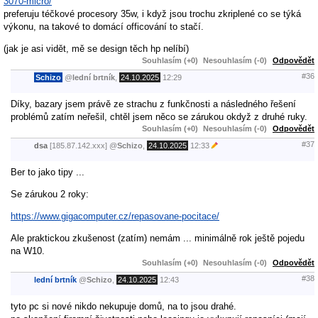
3070-micro/
preferuju téčkové procesory 35w, i když jsou trochu zkriplené co se týká
výkonu, na takové to domácí officování to stačí.
(jak je asi vidět, mě se design těch hp nelíbí)
Souhlasím (+0)
Nesouhlasím (-0)
Odpovědět
#36
Schizo
@
lední brtník
,
24.10.2025
12:29
Díky, bazary jsem právě ze strachu z funkčnosti a následného řešení
problémů zatím neřešil, chtěl jsem něco se zárukou okdyž z druhé ruky.
Souhlasím (+0)
Nesouhlasím (-0)
Odpovědět
#37
dsa
[185.87.142.xxx]
@
Schizo
,
24.10.2025
12:33
Ber to jako tipy ...
Se zárukou 2 roky:
https://www.gigacomputer.cz/repasovane-pocitace/
Ale praktickou zkušenost (zatím) nemám ... minimálně rok ještě pojedu
na W10.
Souhlasím (+0)
Nesouhlasím (-0)
Odpovědět
#38
lední brtník
@
Schizo
,
24.10.2025
12:43
tyto pc si nové nikdo nekupuje domů, na to jsou drahé.