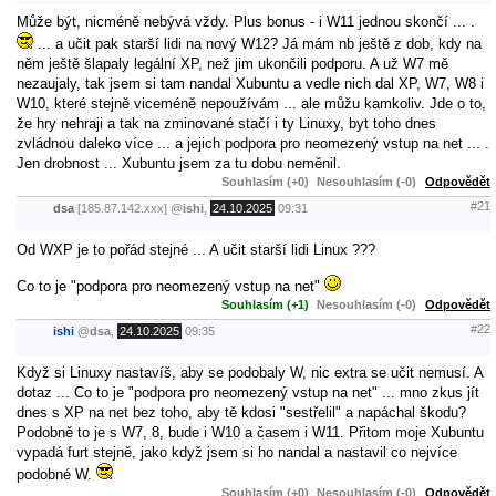
Může být, nicméně nebývá vždy. Plus bonus - i W11 jednou skončí ... .
... a učit pak starší lidi na nový W12? Já mám nb ještě z dob, kdy na
něm ještě šlapaly legální XP, než jim ukončili podporu. A už W7 mě
nezaujaly, tak jsem si tam nandal Xubuntu a vedle nich dal XP, W7, W8 i
W10, které stejně viceméně nepoužívám ... ale můžu kamkoliv. Jde o to,
že hry nehraji a tak na zminované stačí i ty Linuxy, byt toho dnes
zvládnou daleko více ... a jejich podpora pro neomezený vstup na net ... .
Jen drobnost ... Xubuntu jsem za tu dobu neměnil.
Souhlasím (+0)
Nesouhlasím (-0)
Odpovědět
#21
dsa
[185.87.142.xxx]
@
ishi
,
24.10.2025
09:31
Od WXP je to pořád stejné ... A učit starší lidi Linux ???
Co to je "podpora pro neomezený vstup na net"
Souhlasím (+1)
Nesouhlasím (-0)
Odpovědět
#22
ishi
@
dsa
,
24.10.2025
09:35
Když si Linuxy nastavíš, aby se podobaly W, nic extra se učit nemusí. A
dotaz ... Co to je "podpora pro neomezený vstup na net" ... mno zkus jít
dnes s XP na net bez toho, aby tě kdosi "sestřelil" a napáchal škodu?
Podobně to je s W7, 8, bude i W10 a časem i W11. Přitom moje Xubuntu
vypadá furt stejně, jako když jsem si ho nandal a nastavil co nejvíce
podobné W.
Souhlasím (+0)
Nesouhlasím (-0)
Odpovědět