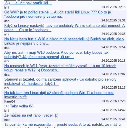
.8-) ... a učit pak starší lidi…
24.10.2025 09:13
ishi
Od WXP je to pořád stejné ... A učit starší lidi Linux ??? Co to je
"podpora pro neomezený vstup na…
24.10.2025 09:31
dsa
Když si Linuxy nastavíš, aby se podobaly W, nic extra se učit nemusí. A
dotaz ... Co to je "podpora…
24.10.2025 09:35
ishi
Na Netu jsem furt s W10 a nikdo mně nesestřelil :-) Budeš se divit, ale v
Linuxu je nejspíš víc chy…
24.10.2025 09:54
dsa
Aby ne, zatím mají W10 podporu. A co po roce, taky budeš tak
sebejistý? Já přece nerozporoval, či um…
24.10.2025 10:18
ishi
Na repasech je W11 (resp. tazatel si může vybrat) ... a po 10 letech
koupí repas s W12 :-) Doporučo…
24.10.2025 12:07
dsa
Stanovil si tazatel, co má zařízení splňovat? Co dalšího pro seniory
instalovat,vč. hardwaru, když t…
24.10.2025 12:17
ishi
No tak tam ten Linux dají až skončí podpora Win 11 a bude to bez
investic.:puff:
24.10.2025 12:25
Karel04
:>: Taky volba 8-)
24.10.2025 14:42
ishi
Že můžeš na net ráno i večer. ]:)
24.10.2025 09:41
host
Ta poznámka mě rozesmála ... prostě sedla. A to až natolik, že máš u