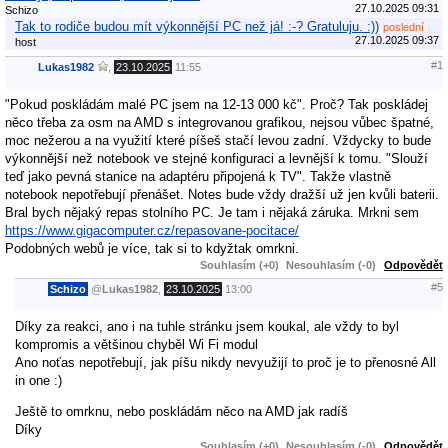
27.10.2025 09:31
Schizo
Tak to rodiče budou mít výkonnější PC než já! :-? Gratuluju. :))
poslední
27.10.2025 09:37
host
#1
Lukas1982
,
23.10.2025
11:55
"Pokud poskládám malé PC jsem na 12-13 000 kč". Proč? Tak poskládej
něco třeba za osm na AMD s integrovanou grafikou, nejsou vůbec špatné,
moc nežerou a na využití které píšeš stačí levou zadní. Vždycky to bude
výkonnější než notebook ve stejné konfiguraci a levnější k tomu. "Slouží
teď jako pevná stanice na adaptéru připojená k TV". Takže vlastně
notebook nepotřebují přenášet. Notes bude vždy dražší už jen kvůli baterii.
Bral bych nějaký repas stolního PC. Je tam i nějaká záruka. Mrkni sem
https://www.gigacomputer.cz/repasovane-pocitace/
Podobných webů je více, tak si to kdyžtak omrkni.
Souhlasím (+0)
Nesouhlasím (-0)
Odpovědět
#5
Schizo
@
Lukas1982
,
23.10.2025
13:00
Díky za reakci, ano i na tuhle stránku jsem koukal, ale vždy to byl
kompromis a většinou chyběl Wi Fi modul
Ano noťas nepotřebují, jak píšu nikdy nevyužijí to proč je to přenosné All
in one :)
Ještě to omrknu, nebo poskládám něco na AMD jak radíš
Díky
Souhlasím (+0)
Nesouhlasím (-0)
Odpovědět