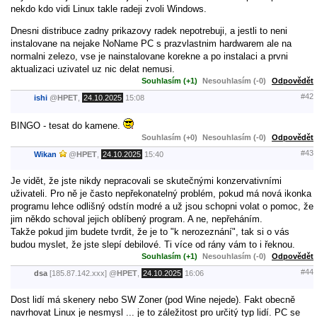
nekdo kdo vidi Linux takle radeji zvoli Windows.
Dnesni distribuce zadny prikazovy radek nepotrebuji, a jestli to neni
instalovane na nejake NoName PC s prazvlastnim hardwarem ale na
normalni zelezo, vse je nainstalovane korekne a po instalaci a prvni
aktualizaci uzivatel uz nic delat nemusi.
Souhlasím (+1)
Nesouhlasím (-0)
Odpovědět
#42
ishi
@
HPET
,
24.10.2025
15:08
BINGO - tesat do kamene.
Souhlasím (+0)
Nesouhlasím (-0)
Odpovědět
#43
Wikan
@
HPET
,
24.10.2025
15:40
Je vidět, že jste nikdy nepracovali se skutečnými konzervativními
uživateli. Pro ně je často nepřekonatelný problém, pokud má nová ikonka
programu lehce odlišný odstín modré a už jsou schopni volat o pomoc, že
jim někdo schoval jejich oblíbený program. A ne, nepřeháním.
Takže pokud jim budete tvrdit, že je to "k nerozeznání", tak si o vás
budou myslet, že jste slepí debilové. Ti více od rány vám to i řeknou.
Souhlasím (+1)
Nesouhlasím (-0)
Odpovědět
#44
dsa
[185.87.142.xxx]
@
HPET
,
24.10.2025
16:06
Dost lidí má skenery nebo SW Zoner (pod Wine nejede). Fakt obecně
navrhovat Linux je nesmysl ... je to záležitost pro určitý typ lidí. PC se