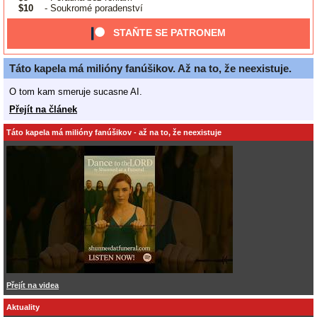
$10
- Soukromé poradenství
STAŇTE SE PATRONEM
Táto kapela má milióny fanúšikov. Až na to, že neexistuje.
O tom kam smeruje sucasne AI.
Přejít na článek
Táto kapela má milióny fanúšikov - až na to, že neexistuje
Přejít na videa
Aktuality