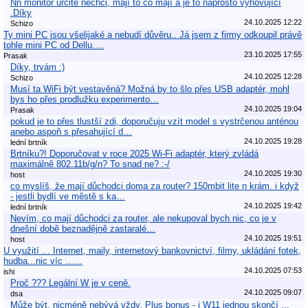
Nn monitor určitě nechci, mají to co mají a je to naprosto vyhovující
.Díky
24.10.2025 12:22
Schizo
Ty mini PC jsou všelijaké a nebudí důvěru.. Já jsem z firmy odkoupil právě
tohle mini PC od Dellu.…
23.10.2025 17:55
Prasak
Díky, trvám :)
24.10.2025 12:28
Schizo
Musí ta WiFi být vestavěná? Možná by to šlo přes USB adaptér, mohl
bys ho přes prodlužku experimento…
24.10.2025 19:04
Prasak
pokud je to přes tlustší zdi, doporučuju vzít model s vystrčenou anténou
anebo aspoň s přesahující d…
24.10.2025 19:28
lední brtník
Brtníku?! Doporučovat v roce 2025 Wi-Fi adaptér, který zvládá
maximálně 802.11b/g/n? To snad ne? :-/
24.10.2025 19:30
host
co myslíš, že mají důchodci doma za router? 150mbit lite n krám. i když
- jestli bydlí ve městě s ka…
24.10.2025 19:42
lední brtník
Nevím, co mají důchodci za router, ale nekupoval bych nic, co je v
dnešní době beznadějně zastaralé…
24.10.2025 19:51
host
U využití ... Internet, maily, internetový bankovnictví, filmy, ukládání fotek,
hudba...nic víc ...…
24.10.2025 07:53
ishi
Proč ??? Legální W je v ceně.
24.10.2025 09:07
dsa
Může být, nicméně nebývá vždy. Plus bonus - i W11 jednou skončí ...