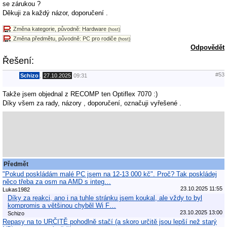
se zárukou ?
Děkuji za každý názor, doporučení .
Změna kategorie, původně: Hardware
(host)
Změna předmětu, původně: PC pro rodiče
(host)
Odpovědět
Řešení:
#53
Schizo
,
27.10.2025
09:31
Takže jsem objednal z RECOMP ten Optiflex 7070 :)
Díky všem za rady, názory , doporučení, označuji vyřešené .
Předmět
"Pokud poskládám malé PC jsem na 12-13 000 kč". Proč? Tak poskládej
něco třeba za osm na AMD s integ…
23.10.2025 11:55
Lukas1982
Díky za reakci, ano i na tuhle stránku jsem koukal, ale vždy to byl
kompromis a většinou chyběl Wi F…
23.10.2025 13:00
Schizo
Repasy na to URČITĚ pohodlně stačí (a skoro určitě jsou lepší než starý