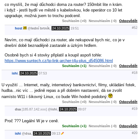
co myslíš, že mají důchodci doma za router? 150mbit lite n krám.
i když - jestli bydlí ve městě s kabelovkou, kde operátor co 10 let
upgraduje, možná jsem to trochu podcenil.
Souhlasím (+0)
Nesouhlasím (-0)
Odpovědět
#52
host
@
lední brtník
,
24.10.2025
19:51
Nevím, co mají důchodci za router, ale nekupoval bych nic, co je v
dnešní době beznadějně zastaralé a úzkým hrdlem.
Osobně bych si 4 stovky připlatil a koupil aspoň tohle:
https://www.suntech.cz/tp-link-archer-t4u-plus_d545086.html
Souhlasím (+1)
Nesouhlasím (-0)
Odpovědět
#18
ishi
,
24.10.2025
07:53
U využití ... Internet, maily, internetový bankovnictví, filmy, ukládání fotek,
hudba...nic víc ... jedině repas a při dobrém nastavení, dá se zvolit
namísto W11 i šikovný Linux, co bude Win hodně podobný.
Souhlasím (+0)
Nesouhlasím (-0)
Odpovědět
#19
dsa
[185.87.142.xxx]
@
ishi
,
24.10.2025
09:07
Proč ??? Legální W je v ceně.
Souhlasím (+1)
Nesouhlasím (-0)
Odpovědět
#20
ishi
@
dsa
,
24.10.2025
09:13