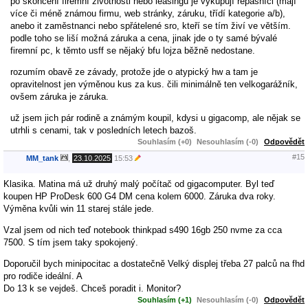
po skončení firemní životnosti nebo leasingu je vykupují repasníci (mají
více či méně známou firmu, web stránky, záruku, třídí kategorie a/b),
anebo it zaměstnanci nebo spřátelené sro, kteří se tím živí ve větším.
podle toho se liší možná záruka a cena, jinak jde o ty samé bývalé
firemní pc, k těmto usff se nějaký bfu lojza běžně nedostane.
rozumím obavě ze závady, protože jde o atypický hw a tam je
opravitelnost jen výměnou kus za kus. čili minimálně ten velkogarážník,
ovšem záruka je záruka.
už jsem jich pár rodině a známým koupil, kdysi u gigacomp, ale nějak se
utrhli s cenami, tak v posledních letech bazoš.
Souhlasím (+0)
Nesouhlasím (-0)
Odpovědět
#15
MM_tank
,
23.10.2025
15:53
Klasika. Matina má už druhý malý počítač od gigacomputer. Byl teď
koupen HP ProDesk 600 G4 DM cena kolem 6000. Záruka dva roky.
Výměna kvůli win 11 starej stále jede.
Vzal jsem od nich teď notebook thinkpad s490 16gb 250 nvme za cca
7500. S tím jsem taky spokojený.
Doporučil bych minipocitac a dostatečně Velký displej třeba 27 palců na fhd
pro rodiče ideální. A
Do 13 k se vejdeš. Chceš poradit i. Monitor?
Souhlasím (+1)
Nesouhlasím (-0)
Odpovědět