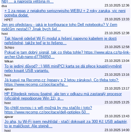
NB) ... a naprostá většina m…
23.10.2025 12:36
dsa
+ 1 za repas z nejakeho serioznejsiho WEBU + 2 roky zaruka, vic neni
potreba dodat.
23.10.2025 13:33
HPET
Jen pro představu - jaká je konfigurace toho Dell notebooku? V čem
rodičům nestačí? Jinak bych šel…
23.10.2025 12:38
host
Tak hlavně odešel Wi Fi modul a řešení napevno kabelem je dosti
neřešitelné, takže teď je to řešeno…
23.10.2025 12:58
Schizo
Pokud je tam dobrý signál, tak co třeba tohle? https://www.alza.cz/tp-link-
archer-t2ub-nano-d7784850…
23.10.2025 13:04
Wikan
To je jediný důvod? ::) Wifi miniPCI karta se dá přece koupit/vyměnit
nebo koupit USB variantu.
23.10.2025 13:16
host
Já kupuji na Recomp.cz (repasy s 2 letou zárukou). Co třeba toto?:
https://www.recomp.cz/pocitace/hp…
23.10.2025 13:17
ajavar
HP Elitedesk nejsou špatné, ale ten v odkazu má zastaralý procesor
(oficiálně nepodporuje Win 11), p…
23.10.2025 13:25
host
No,chtěl rovnou i s wifi,možná by mu stačilo i toto?
https://www.recomp.cz/pocitace/dell-optiplex-50…
23.10.2025 13:43
ajavar
Jo aha, tu Wi-Fi jsem neuhlídal - stačí dokoupit za 300 Kč USB adaptér,
to je maličkost. Ale stejně…
23.10.2025 14:00
host