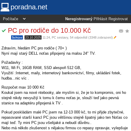
poradna.net
Neregistrovaný
Přihlásit
Registrovat
PC pro rodiče do 10.000 Kč
Schizo
,
23.10.2025
11:24
,
PC sestavy
, 54 odpovědí (3348 zobrazení)
Zdravím, hledám PC pro rodiče ( 70+ )
Nyní mají starý DELL noťas připojený na malou 24" TV.
Požadavky :
W11, Wi Fi, 16GB RAM, SSD alespoň 512 GB,
Využití :Internet, maily, internetový bankovnictví, filmy, ukládání fotek,
hudba...nic víc .
Rozpočet max 10 000 Kč
Koukal jsem na nové ntebooky, ale myslím si, že je to kompromis, oni ho
stejně nikdy nevyužijí k tomu k čemu noťas je, slouží teď jako pevná
stanice na adaptéru připojená k TV .
Pokud poskládám malé PC jsem na 12-13 000 kč, to mi přijde zbytečné,
repasované starší kancl PC jsou většinou stejně špatný jako ten Noťas co
mají teď. Ty mini PC jsou všelijaké a nebudí důvěru..
Nebo má někdo zkušenost s nějakou firmou co repasy opravuje, vylepšuje