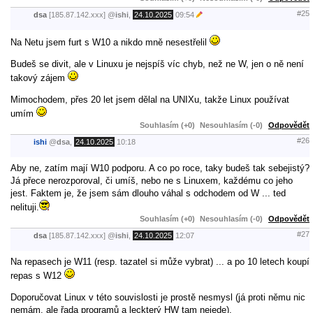
#25
dsa
[185.87.142.xxx]
@
ishi
,
24.10.2025
09:54
Na Netu jsem furt s W10 a nikdo mně nesestřelil
Budeš se divit, ale v Linuxu je nejspíš víc chyb, než ne W, jen o ně není
takový zájem
Mimochodem, přes 20 let jsem dělal na UNIXu, takže Linux používat
umím
Souhlasím (+0)
Nesouhlasím (-0)
Odpovědět
#26
ishi
@
dsa
,
24.10.2025
10:18
Aby ne, zatím mají W10 podporu. A co po roce, taky budeš tak sebejistý?
Já přece nerozporoval, či umíš, nebo ne s Linuxem, každému co jeho
jest. Faktem je, že jsem sám dlouho váhal s odchodem od W ... ted
nelituji.
Souhlasím (+0)
Nesouhlasím (-0)
Odpovědět
#27
dsa
[185.87.142.xxx]
@
ishi
,
24.10.2025
12:07
Na repasech je W11 (resp. tazatel si může vybrat) ... a po 10 letech koupí
repas s W12
Doporučovat Linux v této souvislosti je prostě nesmysl (já proti němu nic
nemám, ale řada programů a leckterý HW tam nejede).