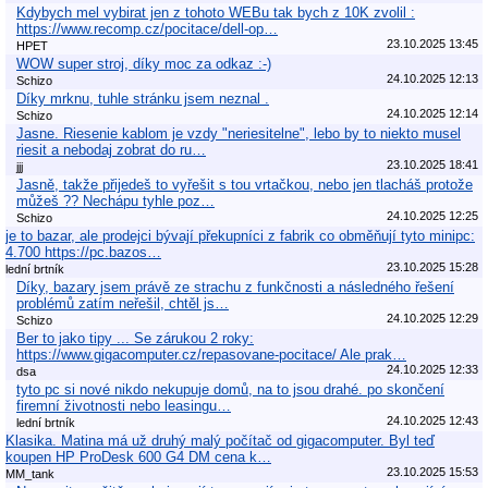
Kdybych mel vybirat jen z tohoto WEBu tak bych z 10K zvolil :
https://www.recomp.cz/pocitace/dell-op…
23.10.2025 13:45
HPET
WOW super stroj, díky moc za odkaz :-)
24.10.2025 12:13
Schizo
Díky mrknu, tuhle stránku jsem neznal .
24.10.2025 12:14
Schizo
Jasne. Riesenie kablom je vzdy "neriesitelne", lebo by to niekto musel
riesit a nebodaj zobrat do ru…
23.10.2025 18:41
jjj
Jasně, takže přijedeš to vyřešit s tou vrtačkou, nebo jen tlacháš protože
můžeš ?? Nechápu tyhle poz…
24.10.2025 12:25
Schizo
je to bazar, ale prodejci bývají překupníci z fabrik co obměňují tyto minipc:
4.700 https://pc.bazos…
23.10.2025 15:28
lední brtník
Díky, bazary jsem právě ze strachu z funkčnosti a následného řešení
problémů zatím neřešil, chtěl js…
24.10.2025 12:29
Schizo
Ber to jako tipy ... Se zárukou 2 roky:
https://www.gigacomputer.cz/repasovane-pocitace/ Ale prak…
24.10.2025 12:33
dsa
tyto pc si nové nikdo nekupuje domů, na to jsou drahé. po skončení
firemní životnosti nebo leasingu…
24.10.2025 12:43
lední brtník
Klasika. Matina má už druhý malý počítač od gigacomputer. Byl teď
koupen HP ProDesk 600 G4 DM cena k…
23.10.2025 15:53
MM_tank