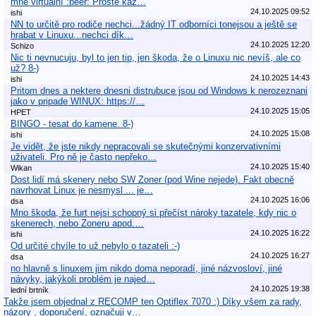
mne virtuální :beer: Prostě kaž…
24.10.2025 09:52
ishi
NN to určitě pro rodiče nechci...žádný IT odborníci tonejsou a ještě se
hrabat v Linuxu...nechci dík…
24.10.2025 12:20
Schizo
Nic ti nevnucuju, byl to jen tip, jen škoda, že o Linuxu nic nevíš, ale co
už? 8-)
24.10.2025 14:43
ishi
Pritom dnes a nektere dnesni distrubuce jsou od Windows k nerozeznani
jako v pripade WINUX: https://…
24.10.2025 15:05
HPET
BINGO - tesat do kamene. 8-)
24.10.2025 15:08
ishi
Je vidět, že jste nikdy nepracovali se skutečnými konzervativními
uživateli. Pro ně je často nepřeko…
24.10.2025 15:40
Wikan
Dost lidí má skenery nebo SW Zoner (pod Wine nejede). Fakt obecně
navrhovat Linux je nesmysl ... je…
24.10.2025 16:06
dsa
Mno škoda, že furt nejsi schopný si přečíst nároky tazatele, kdy nic o
skenerech, nebo Zoneru apod.…
24.10.2025 16:22
ishi
Od určité chvíle to už nebylo o tazateli :-)
24.10.2025 16:27
dsa
no hlavně s linuxem jim nikdo doma neporadí, jiné názvosloví, jiné
návyky, jakýkoli problém je najed…
24.10.2025 19:38
lední brtník
Takže jsem objednal z RECOMP ten Optiflex 7070 :) Díky všem za rady,
názory , doporučení, označuji v…