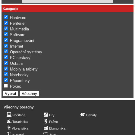
Kategorie
Hardware
Periferie
Multimédia
Software
Programování
Internet
Operační systémy
PC sestavy
Ostatní
Mobily a tablety
Notebooky
Připomínky
Pokec
Všechny poradny
Počítače
Hry
Debaty
Teraristika
Právo
Akvaristika
Ekonomika