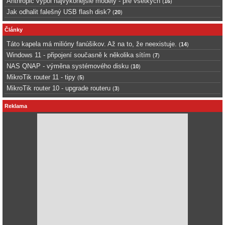
Anthropic vypol najvykonejsie modely - pre vsetkych
(
16
)
Jak odhalit falešný USB flash disk?
(
20
)
Články
Táto kapela má milióny fanúšikov. Až na to, že neexistuje.
(
14
)
Windows 11 - připojení současně k několika sítím
(
7
)
NAS QNAP - výměna systémového disku
(
10
)
MikroTik router 11 - tipy
(
5
)
MikroTik router 10 - upgrade routeru
(
3
)
Reklama