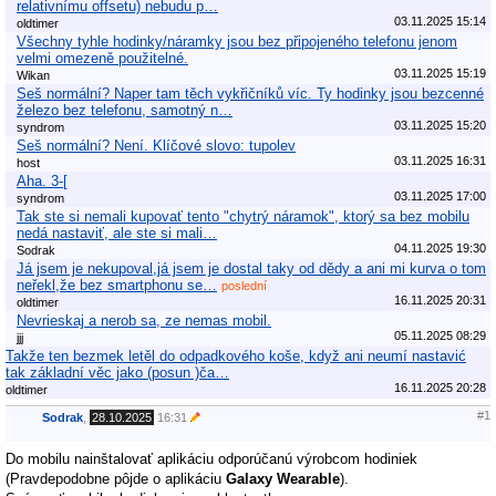
relativnímu offsetu) nebudu p…
03.11.2025 15:14
oldtimer
Všechny tyhle hodinky/náramky jsou bez připojeného telefonu jenom
velmi omezeně použitelné.
03.11.2025 15:19
Wikan
Seš normální? Naper tam těch vykřičníků víc. Ty hodinky jsou bezcenné
železo bez telefonu, samotný n…
03.11.2025 15:20
syndrom
Seš normální? Není. Klíčové slovo: tupolev
03.11.2025 16:31
host
Aha. 3-[
03.11.2025 17:00
syndrom
Tak ste si nemali kupovať tento "chytrý náramok", ktorý sa bez mobilu
nedá nastaviť, ale ste si mali…
04.11.2025 19:30
Sodrak
Já jsem je nekupoval,já jsem je dostal taky od dědy a ani mi kurva o tom
neřekl,že bez smartphonu se…
poslední
16.11.2025 20:31
oldtimer
Nevrieskaj a nerob sa, ze nemas mobil.
05.11.2025 08:29
jjj
Takže ten bezmek letěl do odpadkového koše, když ani neumí nastavić
tak základní věc jako (posun )ča…
16.11.2025 20:28
oldtimer
#1
Sodrak
,
28.10.2025
16:31
Do mobilu nainštalovať aplikáciu odporúčanú výrobcom hodiniek
(Pravdepodobne pôjde o aplikáciu
Galaxy Wearable
).