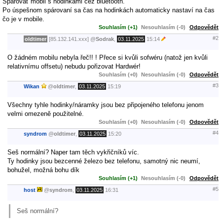
Spárovať mobil s hodinkami cez bluetooth.
Po úspešnom spárovaní sa čas na hodinkách automaticky nastaví na čas
čo je v mobile.
Souhlasím (+1)
Nesouhlasím (-0)
Odpovědět
#2
oldtimer
[85.132.141.xxx]
@
Sodrak
,
03.11.2025
15:14
O žádném mobilu nebyla řeč!! ! Přece si kvůli sofwéru (natož jen kvůli
relativnímu offsetu) nebudu pořizovat Hardwér!
Souhlasím (+0)
Nesouhlasím (-0)
Odpovědět
#3
Wikan
@
oldtimer
,
03.11.2025
15:19
Všechny tyhle hodinky/náramky jsou bez připojeného telefonu jenom
velmi omezeně použitelné.
Souhlasím (+0)
Nesouhlasím (-0)
Odpovědět
#4
syndrom
@
oldtimer
,
03.11.2025
15:20
Seš normální? Naper tam těch vykřičníků víc.
Ty hodinky jsou bezcenné železo bez telefonu, samotný nic neumí,
bohužel, možná bohu dík
Souhlasím (+1)
Nesouhlasím (-0)
Odpovědět
#5
host
@
syndrom
,
03.11.2025
16:31
Seš normální?