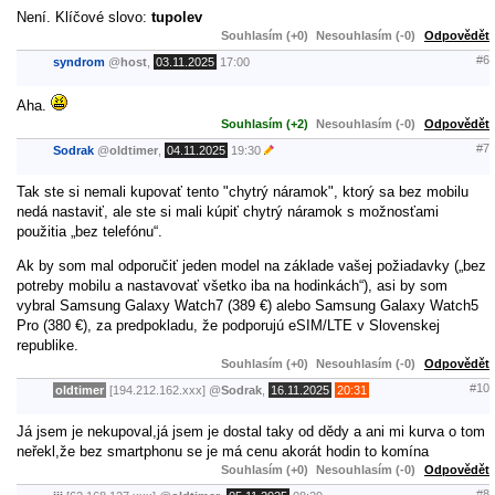
Není. Klíčové slovo:
tupolev
Souhlasím (+0)
Nesouhlasím (-0)
Odpovědět
#6
syndrom
@
host
,
03.11.2025
17:00
Aha.
Souhlasím (+2)
Nesouhlasím (-0)
Odpovědět
#7
Sodrak
@
oldtimer
,
04.11.2025
19:30
Tak ste si nemali kupovať tento "chytrý náramok", ktorý sa bez mobilu
nedá nastaviť, ale ste si mali kúpiť chytrý náramok s možnosťami
použitia „bez telefónu“.
Ak by som mal odporučiť jeden model na základe vašej požiadavky („bez
potreby mobilu a nastavovať všetko iba na hodinkách“), asi by som
vybral Samsung Galaxy Watch7 (389 €) alebo Samsung Galaxy Watch5
Pro (380 €), za predpokladu, že podporujú eSIM/LTE v Slovenskej
republike.
Souhlasím (+0)
Nesouhlasím (-0)
Odpovědět
#10
oldtimer
[194.212.162.xxx]
@
Sodrak
,
16.11.2025
20:31
Já jsem je nekupoval,já jsem je dostal taky od dědy a ani mi kurva o tom
neřekl,že bez smartphonu se je má cenu akorát hodin to komína
Souhlasím (+0)
Nesouhlasím (-0)
Odpovědět
#8