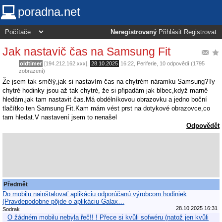
poradna.net
Neregistrovaný
Přihlásit
Registrovat
Jak nastavič čas na Samsung Fit
oldtimer
[194.212.162.xxx],
28.10.2025
16:22
,
Periferie
, 10 odpovědí (1795
zobrazení)
Že jsem tak smělý,jak si nastavím čas na chytrém náramku Samsung?Ty
chytré hodinky jsou až tak chytré, že si připadám jak blbec,když marně
hledám,jak tam nastavit čas.Má obdélníkovou obrazovku a jedno boční
tlačítko ten Samsung Fit.Kam mám vést prst na dotykové obrazovce,co
tam hledat.V nastavení jsem to nenašel
Odpovědět
Předmět
Do mobilu nainštalovať aplikáciu odporúčanú výrobcom hodiniek
(Pravdepodobne pôjde o aplikáciu Galax…
28.10.2025 16:31
Sodrak
O žádném mobilu nebyla řeč!! ! Přece si kvůli sofwéru (natož jen kvůli