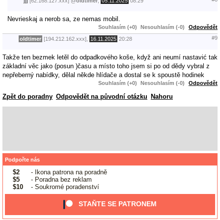
jjj
[62.168.127.xxx]
@
oldtimer
,
05.11.2025
08:29
Nevrieskaj a nerob sa, ze nemas mobil.
Souhlasím (+0)
Nesouhlasím (-0)
Odpovědět
#9
oldtimer
[194.212.162.xxx],
16.11.2025
20:28
Takže ten bezmek letěl do odpadkového koše, když ani neumí nastavić tak
základní věc jako (posun )času a místo toho jsem si po od dědy vybral z
nepřeberný nabídky, dělal někde hlídače a dostal se k spoustě hodinek
Souhlasím (+0)
Nesouhlasím (-0)
Odpovědět
Zpět do poradny
Odpovědět na původní otázku
Nahoru
Podpořte nás
$2
- Ikona patrona na poradně
$5
- Poradna bez reklam
$10
- Soukromé poradenství
STAŇTE SE PATRONEM