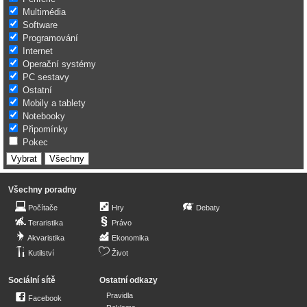
Multimédia
Software
Programování
Internet
Operační systémy
PC sestavy
Ostatní
Mobily a tablety
Notebooky
Připomínky
Pokec
Všechny poradny
Počítače
Hry
Debaty
Teraristika
Právo
Akvaristika
Ekonomika
Kutilství
Život
Sociální sítě
Ostatní odkazy
Pravidla
Facebook