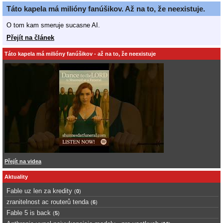
Táto kapela má milióny fanúšikov. Až na to, že neexistuje.
O tom kam smeruje sucasne AI.
Přejít na článek
Táto kapela má milióny fanúšikov - až na to, že neexistuje
Přejít na videa
Aktuality
Fable uz len za kredity
(
0
)
zranitelnost ac routerů tenda
(
6
)
Fable 5 is back
(
5
)