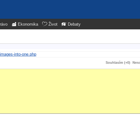
rávo
Ekonomika
Život
Debaty
images-into-one.php
Souhlasím (+0)
Neso