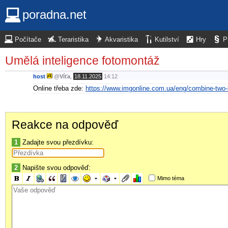
poradna.net
Počítače
Teraristika
Akvaristika
Kutilství
Hry
P
Umělá inteligence fotomontáž
host
@
Víťa
,
18.11.2025
14:12
Online třeba zde:
https://www.imgonline.com.ua/eng/combine-two-
Reakce na odpověď
1
Zadajte svou přezdívku:
2
Napište svou odpověď:
Mimo téma