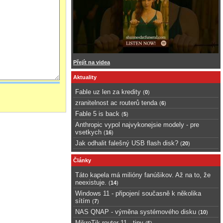
Přejít na videa
Aktuality
Fable uz len za kredity
(
0
)
zranitelnost ac routerů tenda
(
6
)
Fable 5 is back
(
5
)
Anthropic vypol najvykonejsie modely - pre
vsetkych
(
16
)
Jak odhalit falešný USB flash disk?
(
20
)
Články
Táto kapela má milióny fanúšikov. Až na to, že
neexistuje.
(
14
)
Windows 11 - připojení současně k několika
sítím
(
7
)
NAS QNAP - výměna systémového disku
(
10
)
MikroTik router 11 - tipy
(
5
)