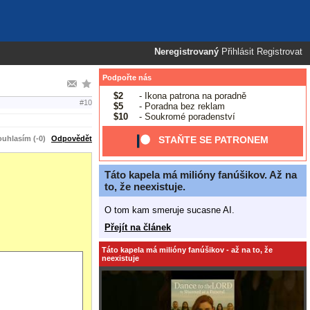
Neregistrovaný
Přihlásit
Registrovat
Podpořte nás
$2
- Ikona patrona na poradně
#10
$5
- Poradna bez reklam
$10
- Soukromé poradenství
uhlasím (-0)
Odpovědět
STAŇTE SE PATRONEM
Táto kapela má milióny fanúšikov. Až na
to, že neexistuje.
O tom kam smeruje sucasne AI.
Přejít na článek
Táto kapela má milióny fanúšikov - až na to, že
neexistuje