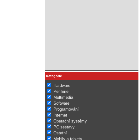
Kategorie
Hardware
Periferie
Multimédia
Software
Programování
Internet
Operační systémy
PC sestavy
Ostatní
Mobily a tablety