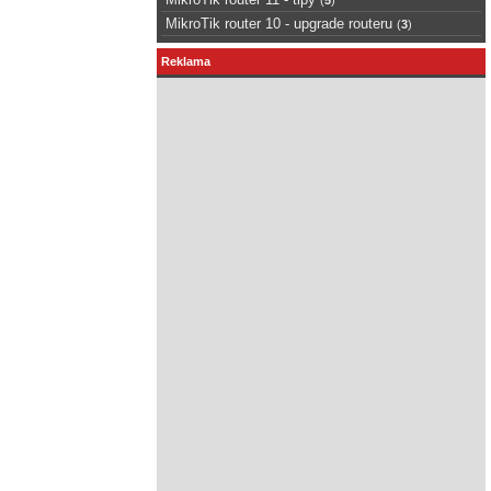
MikroTik router 10 - upgrade routeru
(
3
)
Reklama