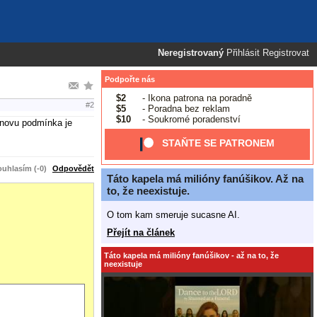
Neregistrovaný
Přihlásit
Registrovat
Podpořte nás
$2
- Ikona patrona na poradně
#2
$5
- Poradna bez reklam
$10
- Soukromé poradenství
znovu podmínka je
STAŇTE SE PATRONEM
uhlasím (-0)
Odpovědět
Táto kapela má milióny fanúšikov. Až na
to, že neexistuje.
O tom kam smeruje sucasne AI.
Přejít na článek
Táto kapela má milióny fanúšikov - až na to, že
neexistuje