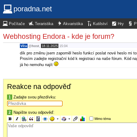
poradna.net
Počítače
Teraristika
Akvaristika
Kutilství
Hry
P
Webhosting Endora - kde je forum?
Víťa
@
host
,
18.11.2025
15:04
dík pro změnu jsem zapoměl heslo funkcí poslat nové heslo mi to
Prosím zadejte registrační kód k registraci na naše fórum. Kód n
já ho nemohu najít
Reakce na odpověď
1
Zadajte svou přezdívku:
2
Napište svou odpověď:
Mimo téma