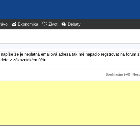
rávo
Ekonomika
Život
Debaty
 napíše že je neplatná emailová adresa tak mě napadlo regstrovat na forum 
ajdete v zákaznickém účtu.
Souhlasím (+0)
Neso