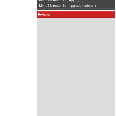
MikroTik router 10 - upgrade routeru
(
3
)
Reklama