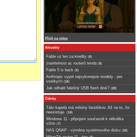
Přejít na videa
Aktuality
Fable uz len za kredity
(
0
)
zranitelnost ac routerů tenda
(
6
)
Fable 5 is back
(
5
)
Anthropic vypol najvykonejsie modely - pre
vsetkych
(
16
)
Jak odhalit falešný USB flash disk?
(
20
)
Články
Táto kapela má milióny fanúšikov. Až na to, že
neexistuje.
(
14
)
Windows 11 - připojení současně k několika
sítím
(
7
)
NAS QNAP - výměna systémového disku
(
10
)
MikroTik router 11 - tipy
(
5
)