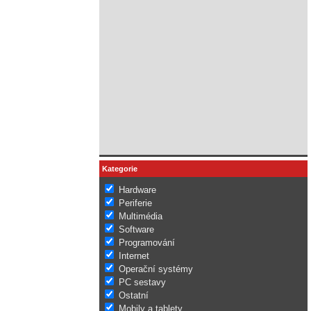
Kategorie
Hardware
Periferie
Multimédia
Software
Programování
Internet
Operační systémy
PC sestavy
Ostatní
Mobily a tablety