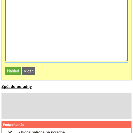
Zpět do poradny
Podpořte nás
$2
- Ikona patrona na poradně