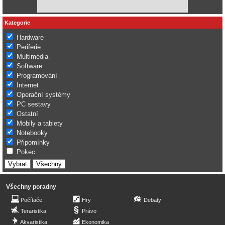
Kategorie
Hardware
Periferie
Multimédia
Software
Programování
Internet
Operační systémy
PC sestavy
Ostatní
Mobily a tablety
Notebooky
Připomínky
Pokec
Všechny poradny
Počítače
Hry
Debaty
Teraristika
Právo
Akvaristika
Ekonomika