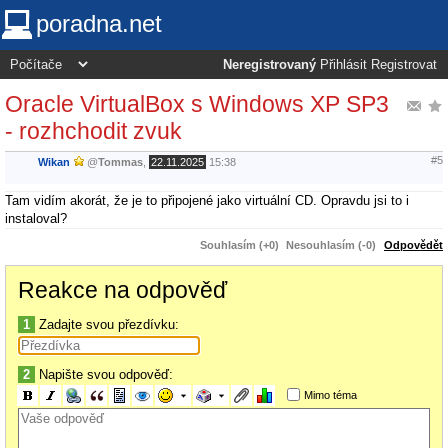
poradna.net
Neregistrovaný
Přihlásit
Registrovat
Oracle VirtualBox s Windows XP SP3
- rozhchodit zvuk
#5
Wikan
@
Tommas
,
22.11.2025
15:38
Tam vidím akorát, že je to připojené jako virtuální CD. Opravdu jsi to i
instaloval?
Souhlasím (+0)
Nesouhlasím (-0)
Odpovědět
Reakce na odpověď
1
Zadajte svou přezdívku:
2
Napište svou odpověď:
Mimo téma