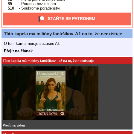
$5
- Poradna bez reklam
$10
- Soukromé poradenství
STAŇTE SE PATRONEM
Táto kapela má milióny fanúšikov. Až na to, že neexistuje.
O tom kam smeruje sucasne AI.
Přejít na článek
Táto kapela má milióny fanúšikov - až na to, že neexistuje
Přejít na videa