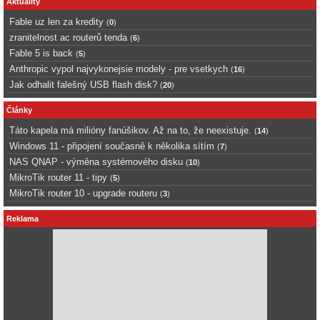
Aktuality
Fable uz len za kredity
(
0
)
zranitelnost ac routerů tenda
(
6
)
Fable 5 is back
(
5
)
Anthropic vypol najvykonejsie modely - pre vsetkych
(
16
)
Jak odhalit falešný USB flash disk?
(
20
)
Články
Táto kapela má milióny fanúšikov. Až na to, že neexistuje.
(
14
)
Windows 11 - připojení současně k několika sítím
(
7
)
NAS QNAP - výměna systémového disku
(
10
)
MikroTik router 11 - tipy
(
5
)
MikroTik router 10 - upgrade routeru
(
3
)
Reklama