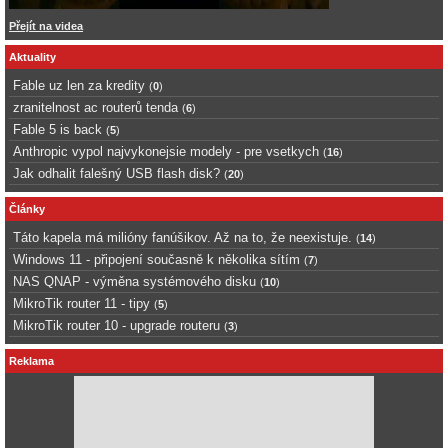
Přejít na videa
Aktuality
Fable uz len za kredity
(
0
)
zranitelnost ac routerů tenda
(
6
)
Fable 5 is back
(
5
)
Anthropic vypol najvykonejsie modely - pre vsetkych
(
16
)
Jak odhalit falešný USB flash disk?
(
20
)
Články
Táto kapela má milióny fanúšikov. Až na to, že neexistuje.
(
14
)
Windows 11 - připojení současně k několika sítím
(
7
)
NAS QNAP - výměna systémového disku
(
10
)
MikroTik router 11 - tipy
(
5
)
MikroTik router 10 - upgrade routeru
(
3
)
Reklama