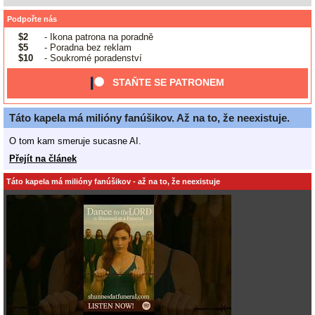
Podpořte nás
$2
- Ikona patrona na poradně
$5
- Poradna bez reklam
$10
- Soukromé poradenství
STAŇTE SE PATRONEM
Táto kapela má milióny fanúšikov. Až na to, že neexistuje.
O tom kam smeruje sucasne AI.
Přejít na článek
Táto kapela má milióny fanúšikov - až na to, že neexistuje