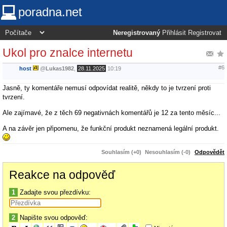
poradna.net
Neregistrovaný
Přihlásit
Registrovat
Ukol pro znalce internetu
#6
host
@
Lukas1982
,
28.11.2025
10:19
Jasně, ty komentáře nemusí odpovídat realitě, někdy to je tvrzení proti
tvrzení.
Ale zajímavé, že z těch 69 negativnách komentářů je 12 za tento měsíc...
A na závěr jen připomenu, že funkční produkt neznamená legální produkt.
Souhlasím (+0)
Nesouhlasím (-0)
Odpovědět
Reakce na odpověď
1
Zadajte svou přezdívku:
2
Napište svou odpověď: