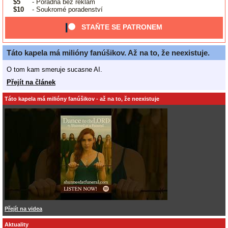
$5
- Poradna bez reklam
$10
- Soukromé poradenství
STAŇTE SE PATRONEM
Táto kapela má milióny fanúšikov. Až na to, že neexistuje.
O tom kam smeruje sucasne AI.
Přejít na článek
Táto kapela má milióny fanúšikov - až na to, že neexistuje
Přejít na videa
Aktuality