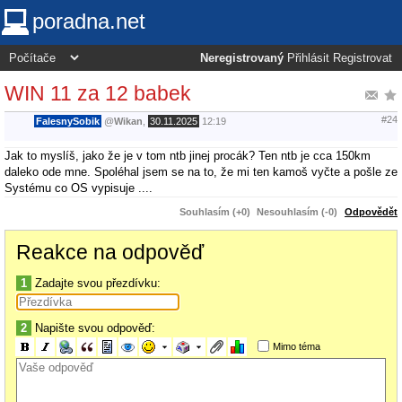
poradna.net
Neregistrovaný
Přihlásit
Registrovat
WIN 11 za 12 babek
#24
FalesnySobik
@
Wikan
,
30.11.2025
12:19
Jak to myslíš, jako že je v tom ntb jinej procák? Ten ntb je cca 150km
daleko ode mne. Spoléhal jsem se na to, že mi ten kamoš vyčte a pošle ze
Systému co OS vypisuje ....
Souhlasím (+0)
Nesouhlasím (-0)
Odpovědět
Reakce na odpověď
1
Zadajte svou přezdívku:
2
Napište svou odpověď:
Mimo téma