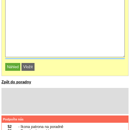
Zpět do poradny
Podpořte nás
$2
- Ikona patrona na poradně