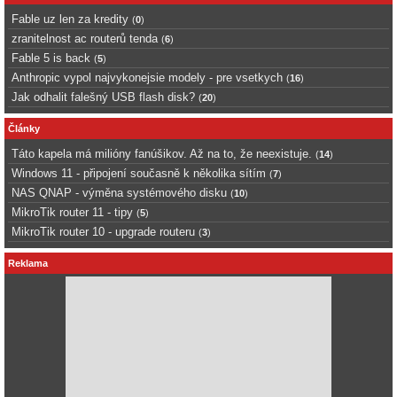
Fable uz len za kredity
(
0
)
zranitelnost ac routerů tenda
(
6
)
Fable 5 is back
(
5
)
Anthropic vypol najvykonejsie modely - pre vsetkych
(
16
)
Jak odhalit falešný USB flash disk?
(
20
)
Články
Táto kapela má milióny fanúšikov. Až na to, že neexistuje.
(
14
)
Windows 11 - připojení současně k několika sítím
(
7
)
NAS QNAP - výměna systémového disku
(
10
)
MikroTik router 11 - tipy
(
5
)
MikroTik router 10 - upgrade routeru
(
3
)
Reklama