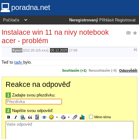
poradna.net
Neregistrovaný
Přihlásit
Registrovat
Instalace win 11 na nivy notebook
acer - problém
#1
Kyncl
[212.20.115.xxx],
05.12.2025
17:09
Teď to
tady
bylo.
Souhlasím (+1)
Nesouhlasím (-0)
Odpovědět
Reakce na odpověď
1
Zadajte svou přezdívku:
2
Napište svou odpověď:
Mimo téma