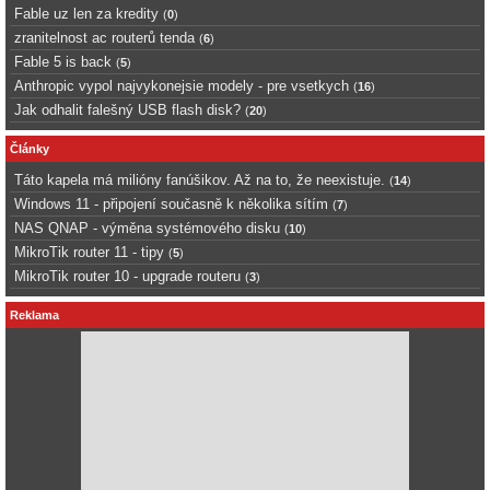
Fable uz len za kredity
(
0
)
zranitelnost ac routerů tenda
(
6
)
Fable 5 is back
(
5
)
Anthropic vypol najvykonejsie modely - pre vsetkych
(
16
)
Jak odhalit falešný USB flash disk?
(
20
)
Články
Táto kapela má milióny fanúšikov. Až na to, že neexistuje.
(
14
)
Windows 11 - připojení současně k několika sítím
(
7
)
NAS QNAP - výměna systémového disku
(
10
)
MikroTik router 11 - tipy
(
5
)
MikroTik router 10 - upgrade routeru
(
3
)
Reklama