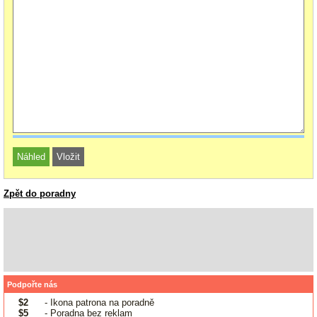
Zpět do poradny
Podpořte nás
$2
- Ikona patrona na poradně
$5
- Poradna bez reklam