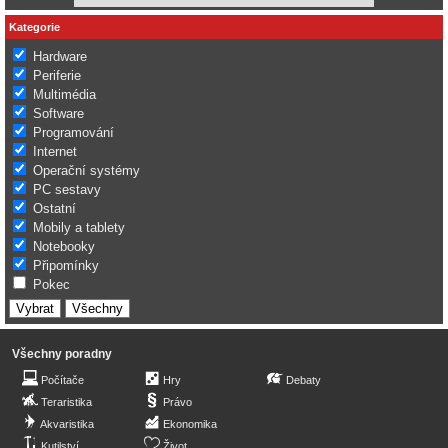
Kategorie
Hardware
Periferie
Multimédia
Software
Programování
Internet
Operační systémy
PC sestavy
Ostatní
Mobily a tablety
Notebooky
Připomínky
Pokec
Všechny poradny
Počítače
Hry
Debaty
Teraristika
Právo
Akvaristika
Ekonomika
Kutilství
Život