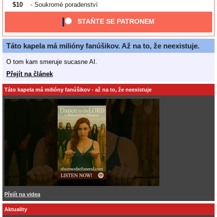
$10
- Soukromé poradenství
STAŇTE SE PATRONEM
Táto kapela má milióny fanúšikov. Až na to, že neexistuje.
O tom kam smeruje sucasne AI.
Přejít na článek
Táto kapela má milióny fanúšikov - až na to, že neexistuje
Přejít na videa
Aktuality