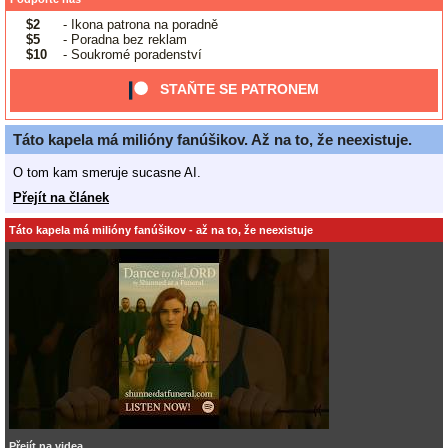
$2
- Ikona patrona na poradně
$5
- Poradna bez reklam
$10
- Soukromé poradenství
STAŇTE SE PATRONEM
Táto kapela má milióny fanúšikov. Až na to, že neexistuje.
O tom kam smeruje sucasne AI.
Přejít na článek
Táto kapela má milióny fanúšikov - až na to, že neexistuje
Přejít na videa