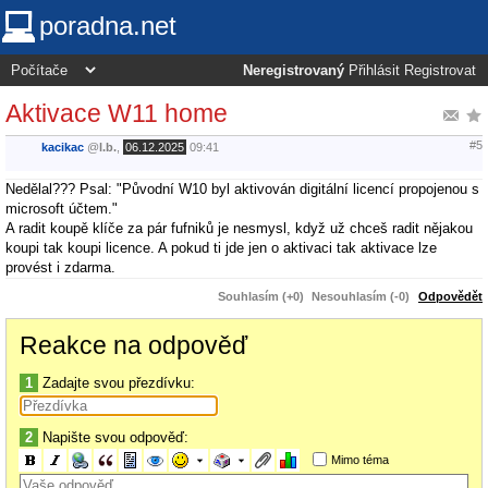
poradna.net
Neregistrovaný
Přihlásit
Registrovat
Aktivace W11 home
#5
kacikac
@
l.b.
,
06.12.2025
09:41
Nedělal??? Psal: "Původní W10 byl aktivován digitální licencí propojenou s
microsoft účtem."
A radit koupě klíče za pár fufniků je nesmysl, když už chceš radit nějakou
koupi tak koupi licence. A pokud ti jde jen o aktivaci tak aktivace lze
provést i zdarma.
Souhlasím (+0)
Nesouhlasím (-0)
Odpovědět
Reakce na odpověď
1
Zadajte svou přezdívku:
2
Napište svou odpověď:
Mimo téma