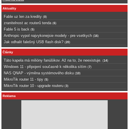
Aktuality
Fable uz len za kredity
(
0
)
zranitelnost ac routerů tenda
(
6
)
Fable 5 is back
(
5
)
Anthropic vypol najvykonejsie modely - pre vsetkych
(
16
)
Jak odhalit falešný USB flash disk?
(
20
)
Články
Táto kapela má milióny fanúšikov. Až na to, že neexistuje.
(
14
)
Windows 11 - připojení současně k několika sítím
(
7
)
NAS QNAP - výměna systémového disku
(
10
)
MikroTik router 11 - tipy
(
5
)
MikroTik router 10 - upgrade routeru
(
3
)
Reklama