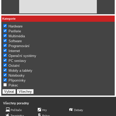
Kategorie
Hardware
Periferie
Multimédia
Software
Programování
Internet
Operační systémy
PC sestavy
Ostatní
Mobily a tablety
Notebooky
Připomínky
Pokec
Všechny poradny
Počítače
Hry
Debaty
Teraristika
Právo