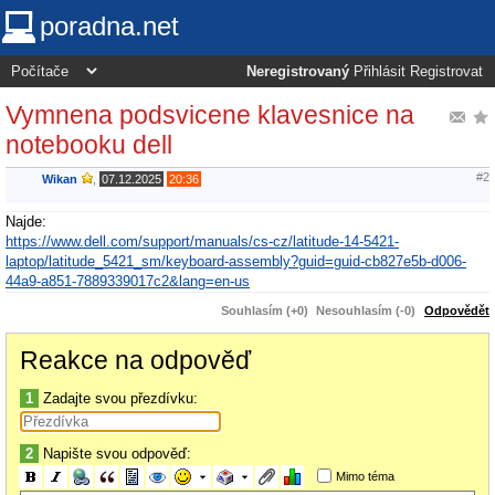
poradna.net
Neregistrovaný
Přihlásit
Registrovat
Vymnena podsvicene klavesnice na
notebooku dell
#2
Wikan
,
07.12.2025
20:36
Najde:
https://www.dell.com/support/manuals/cs-cz/latitude-14-5421-
laptop/latitude_5421_sm/keyboard-assembly?guid=guid-cb827e5b-d006-
44a9-a851-7889339017c2&lang=en-us
Souhlasím (+0)
Nesouhlasím (-0)
Odpovědět
Reakce na odpověď
1
Zadajte svou přezdívku:
2
Napište svou odpověď:
Mimo téma