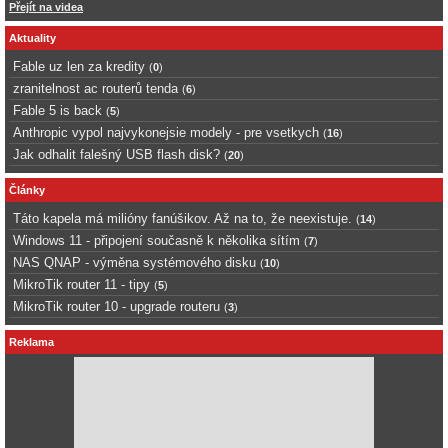
Přejít na videa
Aktuality
Fable uz len za kredity
(
0
)
zranitelnost ac routerů tenda
(
6
)
Fable 5 is back
(
5
)
Anthropic vypol najvykonejsie modely - pre vsetkych
(
16
)
Jak odhalit falešný USB flash disk?
(
20
)
Články
Táto kapela má milióny fanúšikov. Až na to, že neexistuje.
(
14
)
Windows 11 - připojení současně k několika sítím
(
7
)
NAS QNAP - výměna systémového disku
(
10
)
MikroTik router 11 - tipy
(
5
)
MikroTik router 10 - upgrade routeru
(
3
)
Reklama