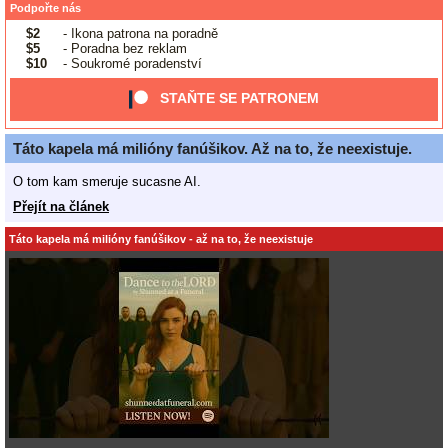
Podpořte nás
$2
- Ikona patrona na poradně
$5
- Poradna bez reklam
$10
- Soukromé poradenství
STAŇTE SE PATRONEM
Táto kapela má milióny fanúšikov. Až na to, že neexistuje.
O tom kam smeruje sucasne AI.
Přejít na článek
Táto kapela má milióny fanúšikov - až na to, že neexistuje