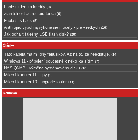
Fable uz len za kredity
(
0
)
zranitelnost ac routerů tenda
(
6
)
Fable 5 is back
(
5
)
Anthropic vypol najvykonejsie modely - pre vsetkych
(
16
)
Jak odhalit falešný USB flash disk?
(
20
)
Články
Táto kapela má milióny fanúšikov. Až na to, že neexistuje.
(
14
)
Windows 11 - připojení současně k několika sítím
(
7
)
NAS QNAP - výměna systémového disku
(
10
)
MikroTik router 11 - tipy
(
5
)
MikroTik router 10 - upgrade routeru
(
3
)
Reklama