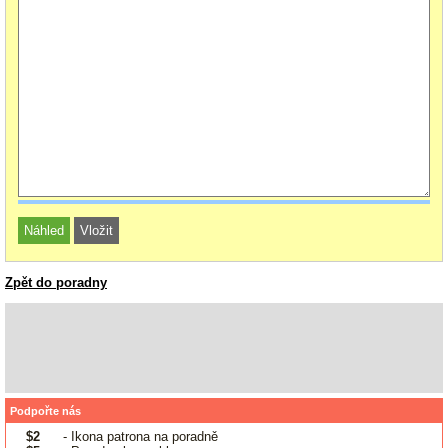
Zpět do poradny
Podpořte nás
$2
- Ikona patrona na poradně