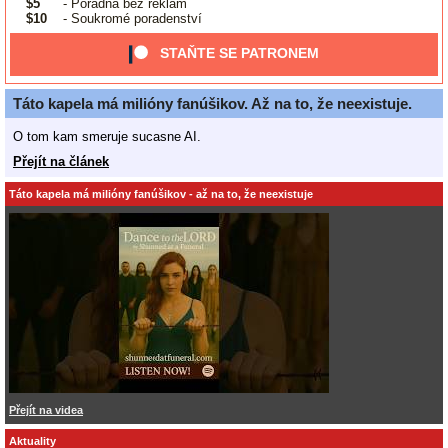
$5
- Poradna bez reklam
$10
- Soukromé poradenství
STAŇTE SE PATRONEM
Táto kapela má milióny fanúšikov. Až na to, že neexistuje.
O tom kam smeruje sucasne AI.
Přejít na článek
Táto kapela má milióny fanúšikov - až na to, že neexistuje
Přejít na videa
Aktuality