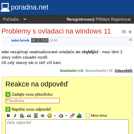
poradna.net
Neregistrovaný
Přihlásit
Registrovat
Problemy s ovladaci na windows 11
#5
lední brtník
,
08.12.2025
18:50
tebe nezajímají
neaktualizované
ovladače ale
chybějící
- mezi těmi 2
slovy vidím zásadní rozdíl.
čili celý slavný iob si strč víš kam.
Souhlasím (+1)
Nesouhlasím (-0)
Odpovědět
Reakce na odpověď
1
Zadajte svou přezdívku:
2
Napište svou odpověď:
Mimo téma