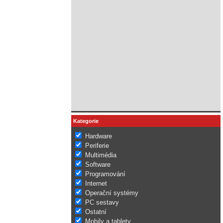
Kategorie
Hardware
Periferie
Multimédia
Software
Programování
Internet
Operační systémy
PC sestavy
Ostatní
Mobily a tablety