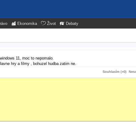
rávo
Ekonomika
Život
Debaty
windows 11, moc to nepomalo.
lavne hry a filmy , bohuzel hudba zatim ne.
Souhlasím (+0)
Neso