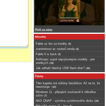
Přejít na videa
Aktuality
Fable uz len za kredity
(
0
)
zranitelnost ac routerů tenda
(
6
)
Fable 5 is back
(
5
)
Anthropic vypol najvykonejsie modely - pre
vsetkych
(
16
)
Jak odhalit falešný USB flash disk?
(
20
)
Články
Táto kapela má milióny fanúšikov. Až na to, že
neexistuje.
(
14
)
Windows 11 - připojení současně k několika
sítím
(
7
)
NAS QNAP - výměna systémového disku
(
10
)
MikroTik router 11 - tipy
(
5
)