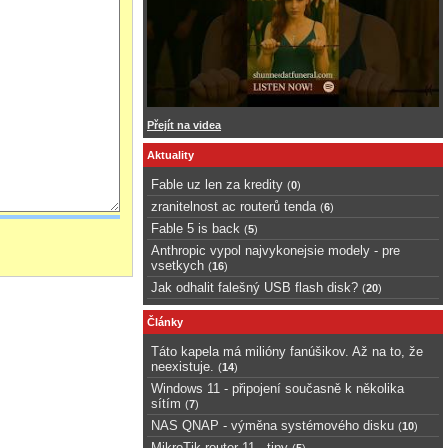
Přejít na videa
Aktuality
Fable uz len za kredity
(
0
)
zranitelnost ac routerů tenda
(
6
)
Fable 5 is back
(
5
)
Anthropic vypol najvykonejsie modely - pre
vsetkych
(
16
)
Jak odhalit falešný USB flash disk?
(
20
)
Články
Táto kapela má milióny fanúšikov. Až na to, že
neexistuje.
(
14
)
Windows 11 - připojení současně k několika
sítím
(
7
)
NAS QNAP - výměna systémového disku
(
10
)
MikroTik router 11 - tipy
(
5
)