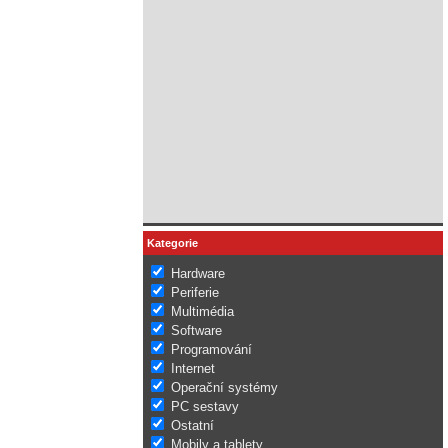
Kategorie
Hardware
Periferie
Multimédia
Software
Programování
Internet
Operační systémy
PC sestavy
Ostatní
Mobily a tablety