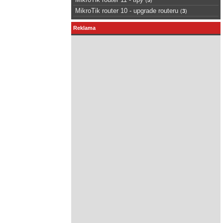
MikroTik router 10 - upgrade routeru
(
3
)
Reklama