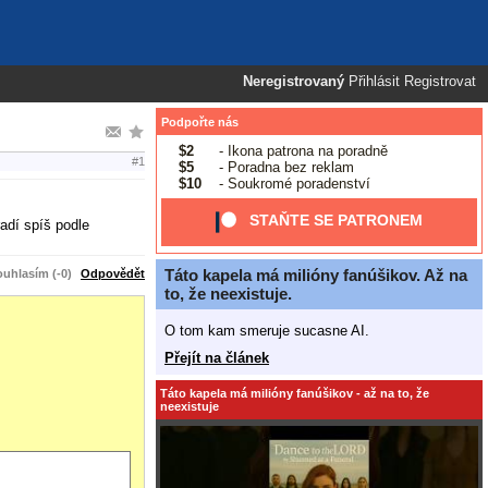
Neregistrovaný
Přihlásit
Registrovat
Podpořte nás
$2
- Ikona patrona na poradně
#1
$5
- Poradna bez reklam
$10
- Soukromé poradenství
STAŇTE SE PATRONEM
adí spíš podle
Táto kapela má milióny fanúšikov. Až na
uhlasím (-0)
Odpovědět
to, že neexistuje.
O tom kam smeruje sucasne AI.
Přejít na článek
Táto kapela má milióny fanúšikov - až na to, že
neexistuje