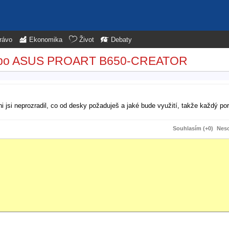
rávo
Ekonomika
Život
Debaty
ebo ASUS PROART B650-CREATOR
 jsi neprozradil, co od desky požaduješ a jaké bude využití, takže každý por
Souhlasím (+0)
Neso