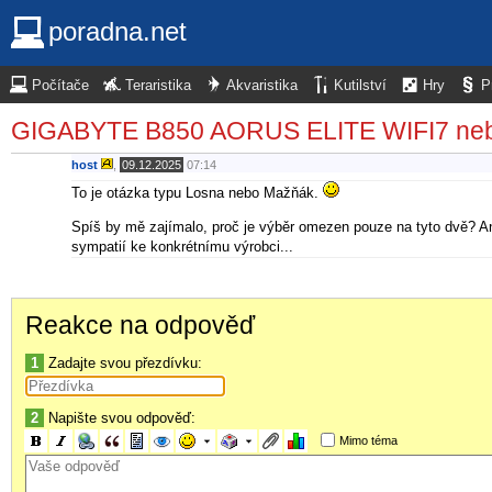
poradna.net
Počítače
Teraristika
Akvaristika
Kutilství
Hry
P
GIGABYTE B850 AORUS ELITE WIFI7 n
host
,
09.12.2025
07:14
To je otázka typu Losna nebo Mažňák.
Spíš by mě zajímalo, proč je výběr omezen pouze na tyto dvě? Ani
sympatií ke konkrétnímu výrobci...
Reakce na odpověď
1
Zadajte svou přezdívku:
2
Napište svou odpověď:
Mimo téma