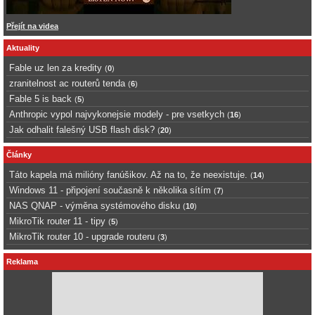
Přejít na videa
Aktuality
Fable uz len za kredity
(
0
)
zranitelnost ac routerů tenda
(
6
)
Fable 5 is back
(
5
)
Anthropic vypol najvykonejsie modely - pre vsetkych
(
16
)
Jak odhalit falešný USB flash disk?
(
20
)
Články
Táto kapela má milióny fanúšikov. Až na to, že neexistuje.
(
14
)
Windows 11 - připojení současně k několika sítím
(
7
)
NAS QNAP - výměna systémového disku
(
10
)
MikroTik router 11 - tipy
(
5
)
MikroTik router 10 - upgrade routeru
(
3
)
Reklama