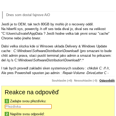
Dnes som dostal fajnove AiO
Jestli je to OEM, tak tech 80GB by mohlo jit o recovery oddil.
Na hiberfil.sys, powercfg -h off ses teda dival jo, dival ses na velikost
"C:\Users\uživatel\AppData ? Jestli hodne velka tak prvni smaz "cache"
Chrome nebo jineho brwsr.
Dalsi velka slozka kde si Winsows uklada Delivery & Windows Update
cache :
C:\Windows\SoftwareDistribution\Download\
(pro smazani to bude
chtit admin prava, staci pustit terminal jako admin a smazat ho prikazem:
del /q /s C:\Windows\SoftwareDistribution\Download\*.*
I tak bych provedl zakladni sken systemovych souboru :
chkdsk C: /f /r
,
Ale pres Powershell spusten jao admin :
Repair-Volume -DriveLetter C -
OfflineScanAndFix
chybu neudelas a nekdy ty disky da znovu dohromady.
Souhlasím (+0)
Nesouhlasím (-0)
Odpovědět
Jestli jde o 80GB oddil, muzes nahlednout na :
https://windirstat.net/
a
podivej se co ti zabira to misto.
Reakce na odpověď
1
Zadajte svou přezdívku:
2
Napište svou odpověď: