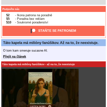
Podpořte nás
$2
- Ikona patrona na poradně
$5
- Poradna bez reklam
$10
- Soukromé poradenství
STAŇTE SE PATRONEM
Táto kapela má milióny fanúšikov. Až na to, že neexistuje.
O tom kam smeruje sucasne AI.
Přejít na článek
Táto kapela má milióny fanúšikov - až na to, že neexistuje