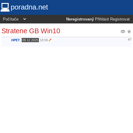
poradna.net
Neregistrovaný
Přihlásit
Registrovat
Stratene GB Win10
#7
HPET
,
09.12.2025
18:58