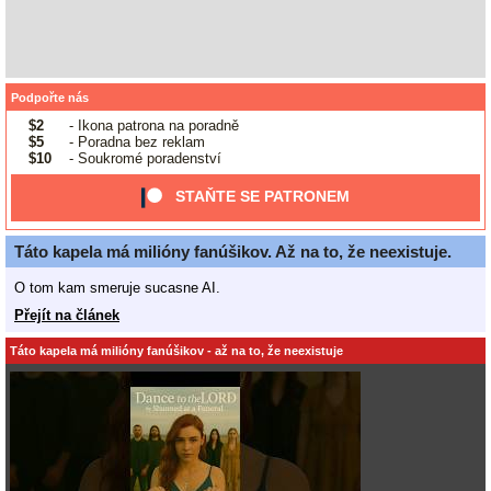
Podpořte nás
$2
- Ikona patrona na poradně
$5
- Poradna bez reklam
$10
- Soukromé poradenství
STAŇTE SE PATRONEM
Táto kapela má milióny fanúšikov. Až na to, že neexistuje.
O tom kam smeruje sucasne AI.
Přejít na článek
Táto kapela má milióny fanúšikov - až na to, že neexistuje