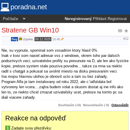
poradna.net
Neregistrovaný
Přihlásit
Registrovat
Stratene GB Win10
#12
fleg
@
pme
,
09.12.2025
19:46
Nie, su vypnute, spominal som vssadmin ktory hlasil 0%.
Inak v kosi som nasiel adresar vss z windows, okrem toho par dalsich
podozrivych veci, uzivatelske profily su presunute na D, ale len ako fyzicke
kopie, pretoze system stale pouziva povodne....takze za mna sa niekto
radil s chatgpt a pokusal sa uvolnit miesto na disku presuvanim veci.
Ina mojou hlavnou ulohou je obnovit ucto a tam su tiez zahady,
Program Alfa je tam instalovany od roku 2022, ale c:\alfa\data bol
vytvoreny len vcera....zajtra budem volat a skusim dostat aj ine info ako
len to, ze niekto chcel zmazat uzivatelsky ucet, pretoze na tomto pc sa
diali viacere zahady.
Souhlasím (+0)
Nesouhlasím (-0)
Odpovědět
Reakce na odpověď
1
Zadajte svou přezdívku: