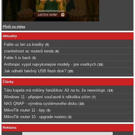
Přejít na videa
Aktuality
Fable uz len za kredity
(
0
)
zranitelnost ac routerů tenda
(
6
)
Fable 5 is back
(
5
)
Anthropic vypol najvykonejsie modely - pre vsetkych
(
16
)
Jak odhalit falešný USB flash disk?
(
20
)
Články
Táto kapela má milióny fanúšikov. Až na to, že neexistuje.
(
14
)
Windows 11 - připojení současně k několika sítím
(
7
)
NAS QNAP - výměna systémového disku
(
10
)
MikroTik router 11 - tipy
(
5
)
MikroTik router 10 - upgrade routeru
(
3
)
Reklama