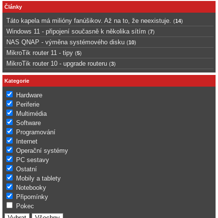
Články
Táto kapela má milióny fanúšikov. Až na to, že neexistuje.
(
14
)
Windows 11 - připojení současně k několika sítím
(
7
)
NAS QNAP - výměna systémového disku
(
10
)
MikroTik router 11 - tipy
(
5
)
MikroTik router 10 - upgrade routeru
(
3
)
Kategorie
Hardware
Periferie
Multimédia
Software
Programování
Internet
Operační systémy
PC sestavy
Ostatní
Mobily a tablety
Notebooky
Připomínky
Pokec