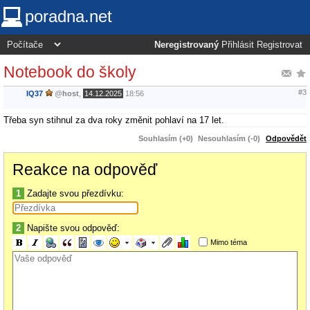
poradna.net
Neregistrovaný
Přihlásit
Registrovat
Notebook do školy
#3
IQ37
@
host
,
14.12.2025
18:56
Třeba syn stihnul za dva roky změnit pohlaví na 17 let.
Souhlasím (+0)
Nesouhlasím (-0)
Odpovědět
Reakce na odpověď
1
Zadajte svou přezdívku:
2
Napište svou odpověď:
Mimo téma