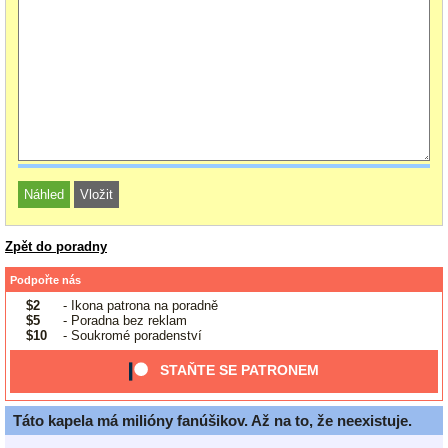
Zpět do poradny
Podpořte nás
$2
- Ikona patrona na poradně
$5
- Poradna bez reklam
$10
- Soukromé poradenství
STAŇTE SE PATRONEM
Táto kapela má milióny fanúšikov. Až na to, že neexistuje.