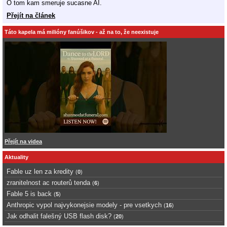
O tom kam smeruje sucasne AI.
Přejít na článek
Táto kapela má milióny fanúšikov - až na to, že neexistuje
Přejít na videa
Aktuality
Fable uz len za kredity
(
0
)
zranitelnost ac routerů tenda
(
6
)
Fable 5 is back
(
5
)
Anthropic vypol najvykonejsie modely - pre vsetkych
(
16
)
Jak odhalit falešný USB flash disk?
(
20
)