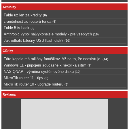
Aktuality
Fable uz len za kredity
(
0
)
zranitelnost ac routerů tenda
(
6
)
Fable 5 is back
(
5
)
Anthropic vypol najvykonejsie modely - pre vsetkych
(
16
)
Jak odhalit falešný USB flash disk?
(
20
)
Články
Táto kapela má milióny fanúšikov. Až na to, že neexistuje.
(
14
)
Windows 11 - připojení současně k několika sítím
(
7
)
NAS QNAP - výměna systémového disku
(
10
)
MikroTik router 11 - tipy
(
5
)
MikroTik router 10 - upgrade routeru
(
3
)
Reklama