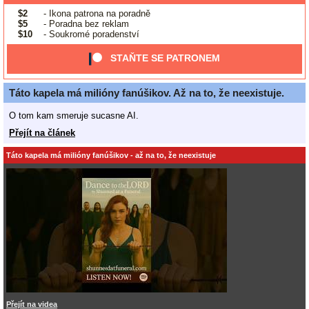
$2
- Ikona patrona na poradně
$5
- Poradna bez reklam
$10
- Soukromé poradenství
STAŇTE SE PATRONEM
Táto kapela má milióny fanúšikov. Až na to, že neexistuje.
O tom kam smeruje sucasne AI.
Přejít na článek
Táto kapela má milióny fanúšikov - až na to, že neexistuje
Přejít na videa