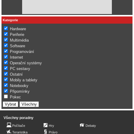
Kategorie
Hardware
Periferie
Multimédia
Software
Programování
Internet
Operační systémy
PC sestavy
Ostatní
Mobily a tablety
Notebooky
Připomínky
Pokec
Všechny poradny
Počítače
Hry
Debaty
Teraristika
Právo