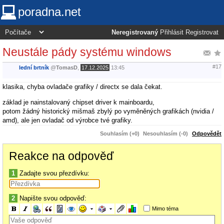
poradna.net
Neregistrovaný
Přihlásit
Registrovat
Neustále pády systému windows
#17
lední brtník
@
TomasD
,
17.12.2025
13:45
klasika, chyba ovladače grafiky / directx se dala čekat.
základ je nainstalovaný chipset driver k mainboardu,
potom žádný historický mišmaš zbylý po vyměněných grafikách (nvidia /
amd), ale jen ovladač od výrobce tvé grafiky.
Souhlasím (+0)
Nesouhlasím (-0)
Odpovědět
Reakce na odpověď
1
Zadajte svou přezdívku:
2
Napište svou odpověď:
Mimo téma