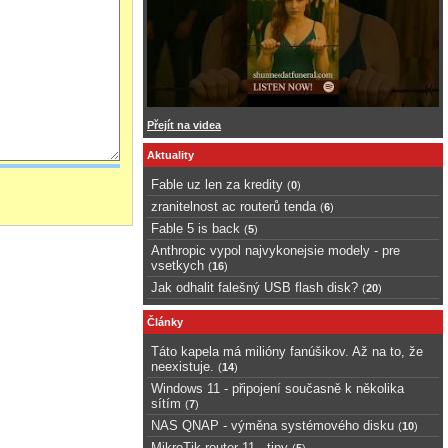
Přejít na videa
Aktuality
Fable uz len za kredity
(
0
)
zranitelnost ac routerů tenda
(
6
)
Fable 5 is back
(
5
)
Anthropic vypol najvykonejsie modely - pre
vsetkych
(
16
)
Jak odhalit falešný USB flash disk?
(
20
)
Články
Táto kapela má milióny fanúšikov. Až na to, že
neexistuje.
(
14
)
Windows 11 - připojení současně k několika
sítím
(
7
)
NAS QNAP - výměna systémového disku
(
10
)
MikroTik router 11 - tipy
(
5
)