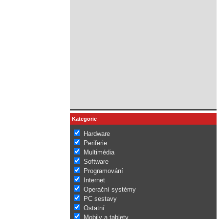
Kategorie
Hardware
Periferie
Multimédia
Software
Programování
Internet
Operační systémy
PC sestavy
Ostatní
Mobily a tablety