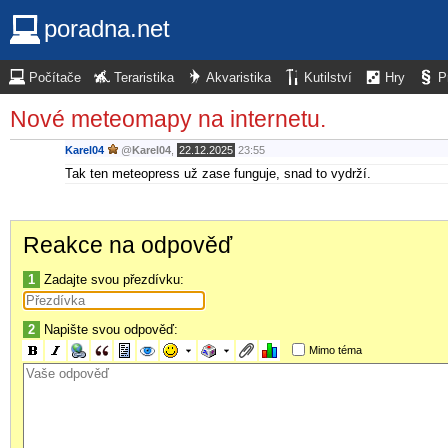
poradna.net
Počítače
Teraristika
Akvaristika
Kutilství
Hry
P
Nové meteomapy na internetu.
Karel04
@
Karel04
,
22.12.2025
23:55
Tak ten meteopress už zase funguje, snad to vydrží.
Reakce na odpověď
1
Zadajte svou přezdívku:
2
Napište svou odpověď:
Mimo téma