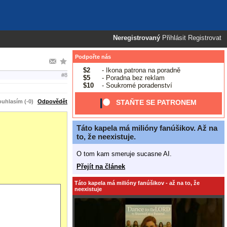
Neregistrovaný
Přihlásit
Registrovat
Podpořte nás
$2
- Ikona patrona na poradně
#8
$5
- Poradna bez reklam
$10
- Soukromé poradenství
uhlasím (-0)
Odpovědět
STAŇTE SE PATRONEM
Táto kapela má milióny fanúšikov. Až na
to, že neexistuje.
O tom kam smeruje sucasne AI.
Přejít na článek
Táto kapela má milióny fanúšikov - až na to, že
neexistuje