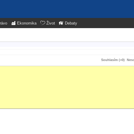
rávo
Ekonomika
Život
Debaty
Souhlasím (+0)
Neso