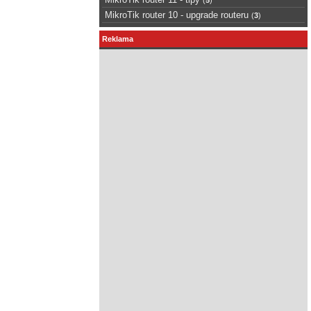
MikroTik router 10 - upgrade routeru
(
3
)
Reklama