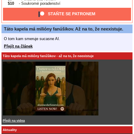
$10
- Soukromé poradenství
STAŇTE SE PATRONEM
Táto kapela má milióny fanúšikov. Až na to, že neexistuje.
O tom kam smeruje sucasne AI.
Přejít na článek
Táto kapela má milióny fanúšikov - až na to, že neexistuje
Přejít na videa
Aktuality