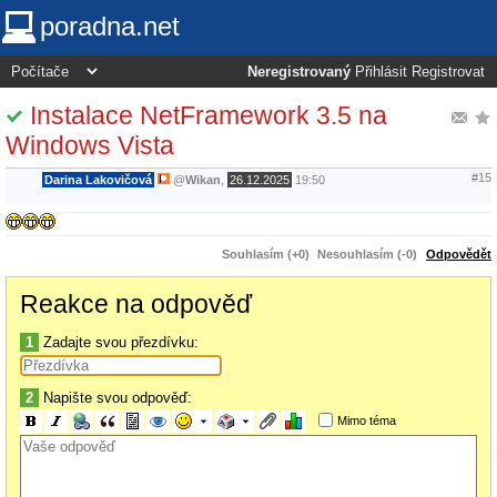
poradna.net
Neregistrovaný
Přihlásit
Registrovat
Instalace NetFramework 3.5 na
Windows Vista
#15
Darina Lakovičová
@
Wikan
,
26.12.2025
19:50
Souhlasím (+0)
Nesouhlasím (-0)
Odpovědět
Reakce na odpověď
1
Zadajte svou přezdívku:
2
Napište svou odpověď:
Mimo téma