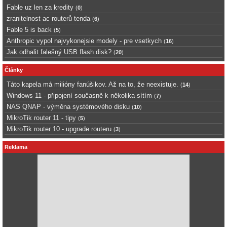
Fable uz len za kredity
(
0
)
zranitelnost ac routerů tenda
(
6
)
Fable 5 is back
(
5
)
Anthropic vypol najvykonejsie modely - pre vsetkych
(
16
)
Jak odhalit falešný USB flash disk?
(
20
)
Články
Táto kapela má milióny fanúšikov. Až na to, že neexistuje.
(
14
)
Windows 11 - připojení současně k několika sítím
(
7
)
NAS QNAP - výměna systémového disku
(
10
)
MikroTik router 11 - tipy
(
5
)
MikroTik router 10 - upgrade routeru
(
3
)
Reklama