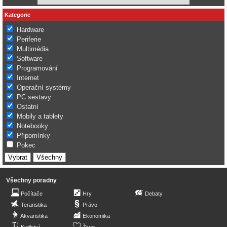
Kategorie
Hardware
Periferie
Multimédia
Software
Programování
Internet
Operační systémy
PC sestavy
Ostatní
Mobily a tablety
Notebooky
Připomínky
Pokec
Všechny poradny
Počítače
Hry
Debaty
Teraristika
Právo
Akvaristika
Ekonomika