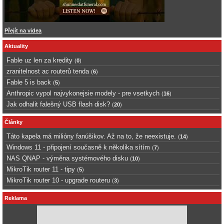
Přejít na videa
Aktuality
Fable uz len za kredity
(
0
)
zranitelnost ac routerů tenda
(
6
)
Fable 5 is back
(
5
)
Anthropic vypol najvykonejsie modely - pre vsetkych
(
16
)
Jak odhalit falešný USB flash disk?
(
20
)
Články
Táto kapela má milióny fanúšikov. Až na to, že neexistuje.
(
14
)
Windows 11 - připojení současně k několika sítím
(
7
)
NAS QNAP - výměna systémového disku
(
10
)
MikroTik router 11 - tipy
(
5
)
MikroTik router 10 - upgrade routeru
(
3
)
Reklama