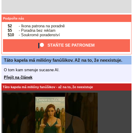
Podpořte nás
$2
- Ikona patrona na poradně
$5
- Poradna bez reklam
$10
- Soukromé poradenství
STAŇTE SE PATRONEM
Táto kapela má milióny fanúšikov. Až na to, že neexistuje.
O tom kam smeruje sucasne AI.
Přejít na článek
Táto kapela má milióny fanúšikov - až na to, že neexistuje