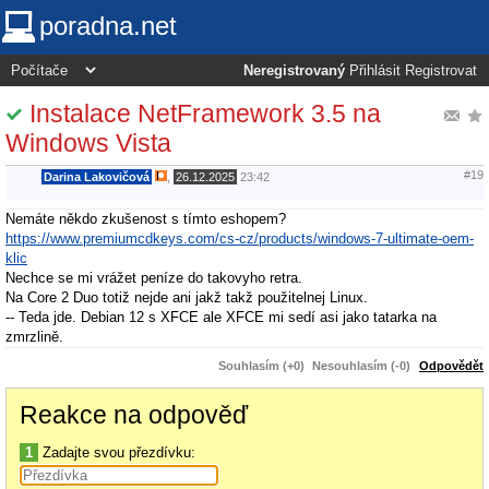
poradna.net
Neregistrovaný
Přihlásit
Registrovat
Instalace NetFramework 3.5 na
Windows Vista
#19
Darina Lakovičová
,
26.12.2025
23:42
Nemáte někdo zkušenost s tímto eshopem?
https://www.premiumcdkeys.com/cs-cz/products/windows-7-ultimate-oem-
klic
Nechce se mi vrážet peníze do takovyho retra.
Na Core 2 Duo totiž nejde ani jakž takž použitelnej Linux.
-- Teda jde. Debian 12 s XFCE ale XFCE mi sedí asi jako tatarka na
zmrzlině.
Souhlasím (+0)
Nesouhlasím (-0)
Odpovědět
Reakce na odpověď
1
Zadajte svou přezdívku: