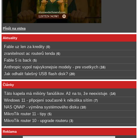
Přejít na videa
Aktuality
Fable uz len za kredity
(
0
)
zranitelnost ac routerů tenda
(
6
)
Fable 5 is back
(
5
)
Anthropic vypol najvykonejsie modely - pre vsetkych
(
16
)
Jak odhalit falešný USB flash disk?
(
20
)
Články
Táto kapela má milióny fanúšikov. Až na to, že neexistuje.
(
14
)
Windows 11 - připojení současně k několika sítím
(
7
)
NAS QNAP - výměna systémového disku
(
10
)
MikroTik router 11 - tipy
(
5
)
MikroTik router 10 - upgrade routeru
(
3
)
Reklama