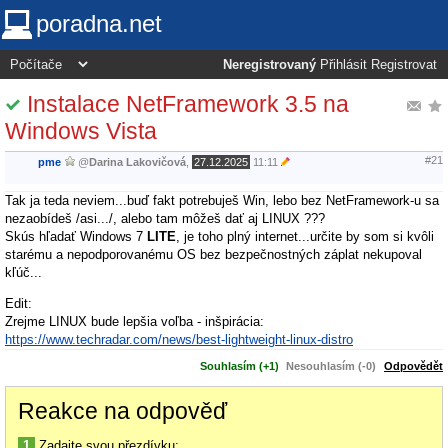
poradna.net
Neregistrovaný
Přihlásit
Registrovat
Instalace NetFramework 3.5 na
Windows Vista
#21
pme
@
Darina Lakovičová
,
27.12.2025
11:11
Tak ja teda neviem...buď fakt potrebuješ Win, lebo bez NetFramework-u sa
nezaobídeš /asi.../, alebo tam môžeš dať aj LINUX ???
Skús hľadať Windows 7
LITE
, je toho plný internet...určite by som si kvôli
starému a nepodporovanému OS bez bezpečnostných záplat nekupoval
kľúč...
Edit:
Zrejme LINUX bude lepšia voľba - inšpirácia:
https://www.techradar.com/news/best-lightweight-linux-distro
Souhlasím (+1)
Nesouhlasím (-0)
Odpovědět
Reakce na odpověď
1
Zadajte svou přezdívku: