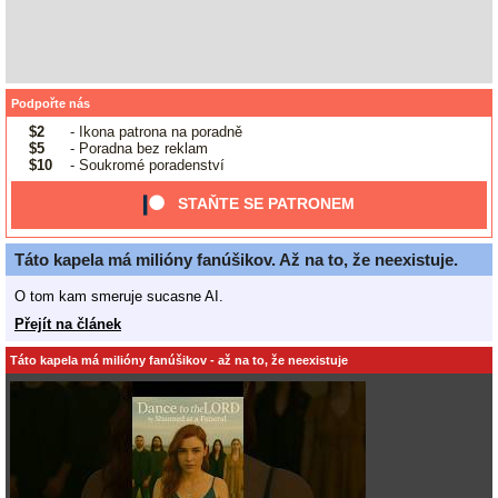
Podpořte nás
$2
- Ikona patrona na poradně
$5
- Poradna bez reklam
$10
- Soukromé poradenství
STAŇTE SE PATRONEM
Táto kapela má milióny fanúšikov. Až na to, že neexistuje.
O tom kam smeruje sucasne AI.
Přejít na článek
Táto kapela má milióny fanúšikov - až na to, že neexistuje