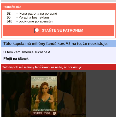
Podpořte nás
$2
- Ikona patrona na poradně
$5
- Poradna bez reklam
$10
- Soukromé poradenství
STAŇTE SE PATRONEM
Táto kapela má milióny fanúšikov. Až na to, že neexistuje.
O tom kam smeruje sucasne AI.
Přejít na článek
Táto kapela má milióny fanúšikov - až na to, že neexistuje