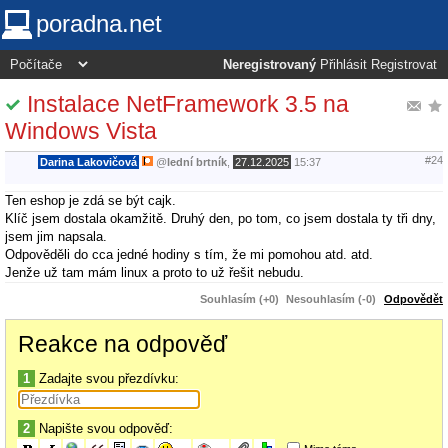
poradna.net
Neregistrovaný
Přihlásit
Registrovat
Instalace NetFramework 3.5 na
Windows Vista
#24
Darina Lakovičová
@
lední brtník
,
27.12.2025
15:37
Ten eshop je zdá se být cajk.
Klíč jsem dostala okamžitě. Druhý den, po tom, co jsem dostala ty tři dny,
jsem jim napsala.
Odpověděli do cca jedné hodiny s tím, že mi pomohou atd. atd.
Jenže už tam mám linux a proto to už řešit nebudu.
Souhlasím (+0)
Nesouhlasím (-0)
Odpovědět
Reakce na odpověď
1
Zadajte svou přezdívku:
2
Napište svou odpověď: