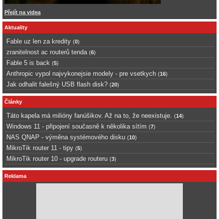
Přejít na videa
Aktuality
Fable uz len za kredity
(
0
)
zranitelnost ac routerů tenda
(
6
)
Fable 5 is back
(
5
)
Anthropic vypol najvykonejsie modely - pre vsetkych
(
16
)
Jak odhalit falešný USB flash disk?
(
20
)
Články
Táto kapela má milióny fanúšikov. Až na to, že neexistuje.
(
14
)
Windows 11 - připojení současně k několika sítím
(
7
)
NAS QNAP - výměna systémového disku
(
10
)
MikroTik router 11 - tipy
(
5
)
MikroTik router 10 - upgrade routeru
(
3
)
Reklama