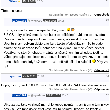
#1
Wikan
,
25.12.2025
20:04
Třeba Lubuntu.
Souhlasím (+0)
Nesouhlasím (-0)
Odpovědět
#3
Lukas1982
@
Wikan
,
25.12.2025
20:18
Kurňa, že mě to hned nenapadlo. Díky moc
3,2 GB, taky pěkný macek, ale bude to určitě lepší. Jdu na to a uvidím.
Pak dám vědět. Nejsem Linuxu moc znalý, ale nějak to dám. Klasické
Ubuntu znám celkem dobře a je fajn, takže předpokládám, že to bude
akorát nějak osekané kvůli náročnosti na výkon. To mně vůbec nevadí.
Používat to stejně nebudu, možná na nějaký ten film a hudbu, jestli to
vůbec přehraje nebo internet z nouze. Nechtěl jsem to vyhazovat, ale dát
tomu ještě dech, když už jsem to tak pečlivě očistil a naleštil
Díky za
tip!
Souhlasím (+0)
Nesouhlasím (-0)
Odpovědět
#2
syndrom
,
25.12.2025
20:10
Puppy Linux, okolo 300 MB iso, okolo 800 MB do RAM live, zkoušel kdysi
Souhlasím (+0)
Nesouhlasím (-0)
Odpovědět
#7
Lukas1982
@
syndrom
,
25.12.2025
20:40
Díky za tip, taky vyzkouším. Tohle vůbec neznám a ani jsem o tom nikdy
neslyšel. Až mně dojde trpělivost, tak to někomu prodám za krabičku