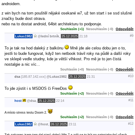
androidem.
z win bych na tom pouštěl nějaké osekané w7, už ten start i se ssd slušné
značky bude dost otrava.
nebo na to dostat android, 64bit architekturu to podporuje.
Souhlasím (+1)
Nesouhlasím (-0)
Odpovědět
#9
Lukas1982
@
lední brtník
,
25.12.2025
21:18
To je tak na hod daleký z balkónu
Mně jde ale celou dobu jen o to,
jestli to bude fungovat, když ten netbook trávil roky na půdě a další roky
ve sklepě vedle studny, kde je větší vlhkost. Pro mě je to jen čistá
nostalgie a nic víc...
Souhlasím (+0)
Nesouhlasím (-0)
Odpovědět
#10
dsa
[185.87.142.xxx]
@
Lukas1982
,
25.12.2025
21:31
To jde zjistit i s MSDOS či FreeDos
Souhlasím (+2)
Nesouhlasím (-0)
Odpovědět
#11
host
@
dsa
,
25.12.2025
22:14
A místo stress testu Doom 2.
Souhlasím (+2)
Nesouhlasím (-0)
Odpovědět
#12
Lukas1982
@
host
,
26.12.2025
23:11
Tak nakonec jsem tam dal starý dobrý Win 7 a zdá se to být po nainstalování všech