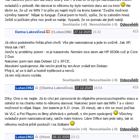
ovladačů v pohodě. Ale darovat to někomu by bylo namísto daru asi za trest
Ale
divím se, že už ve WIN 7 to píše po najetí myší na ikonu baterie "Zvažte možnost
výměny baterie". Nějak to funguje. Čekal jsem to horší, spíše, že to zahodím hned.
Ještě si počkám přes noc jestli se nabije. Vypadá, že se pomalu ale jistě nabíjí.
Souhlasím (+0)
Nesouhlasím (-0)
Odpovědět
#15
Darina Lakovičová
@
Lukas1982
,
27.12.2025
15:32
Já něco podobného řešila před chvílí. Vše jde nainstalovat a jede to svižně. Jak XP,
Vista tak i W7.
Jenže ty problémy potom - to je katastrofa. Nemám sice atom ale HP 6530b což je Core
2 Duo.
Nakonec jsem tam dala Debian 12 s XFCE.
Absolutní spokojenost. Ale nevím jestli by ten Acer zvládl ten Debian.
Přeji ti, ať se ti daří a hodně trpělivosti a nervů.
Já ten můj skoro rozbila.
Souhlasím (+0)
Nesouhlasím (-0)
Odpovědět
#16
Lukas1982
@
Darina Lakovičová
,
27.12.2025
16:54
Díky. Ono o nic nejde. Já to chci jen zprovoznit do nějakého provozuschopného stavu a
odnést to na charitu nebo to někomu darovat. Nakonec jsem tam dal WIN 7 a v rámci
možností to nějak šlape. Jen baterie je K.O. (max. 15 minut), ale s tím se musí počítat.
Ve VLC a Pot Playeru to filmy přehrává v pohodě, s tím jsem spokojený
Všechny
ovladače jsem nainstaloval taky, takže mám hotovo. Libre Office tam jede taky, tak to
někomu možná ještě poslouží i na Solitaire
Souhlasím (+0)
Nesouhlasím (-0)
Odpovědět
#13
Lukas1982
@
host
,
26.12.2025
23:12