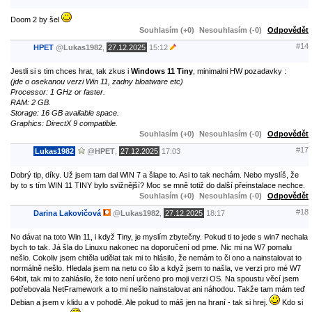
Doom 2 by šel
Souhlasím (+0)
Nesouhlasím (-0)
Odpovědět
#14
HPET
@
Lukas1982
,
27.12.2025
15:12
Jestli si s tim chces hrat, tak zkus i
Windows 11 Tiny
, minimalni HW pozadavky :
(jde o osekanou verzi Win 11, zadny bloatware etc)
Processor: 1 GHz or faster.
RAM: 2 GB.
Storage: 16 GB available space.
Graphics: DirectX 9 compatible.
Souhlasím (+0)
Nesouhlasím (-0)
Odpovědět
#17
Lukas1982
@
HPET
,
27.12.2025
17:03
Dobrý tip, díky. Už jsem tam dal WIN 7 a šlape to. Asi to tak nechám. Nebo myslíš, že
by to s tím WIN 11 TINY bylo svižnější? Moc se mně totiž do další přeinstalace nechce.
Souhlasím (+0)
Nesouhlasím (-0)
Odpovědět
#18
Darina Lakovičová
@
Lukas1982
,
27.12.2025
18:17
No dávat na toto Win 11, i když Tiny, je myslím zbytečny. Pokud ti to jede s win7 nechala
bych to tak. Já šla do Linuxu nakonec na doporučení od pme. Nic mi na W7 pomalu
nešlo. Cokoliv jsem chtěla udělat tak mi to hlásilo, že nemám to či ono a nainstalovat to
normálně nešlo. Hledala jsem na netu co šlo a když jsem to našla, ve verzi pro mé W7
64bit, tak mi to zahlásilo, že toto není určeno pro moji verzi OS. Na spoustu věcí jsem
potřebovala NetFramework a to mi nešlo nainstalovat ani náhodou. Takže tam mám teď
Debian a jsem v klidu a v pohodě. Ale pokud to máš jen na hraní - tak si hrej.
Kdo si