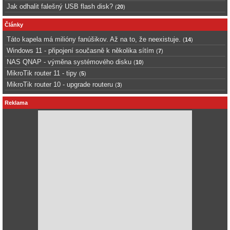
Jak odhalit falešný USB flash disk?
(
20
)
Články
Táto kapela má milióny fanúšikov. Až na to, že neexistuje.
(
14
)
Windows 11 - připojení současně k několika sítím
(
7
)
NAS QNAP - výměna systémového disku
(
10
)
MikroTik router 11 - tipy
(
5
)
MikroTik router 10 - upgrade routeru
(
3
)
Reklama