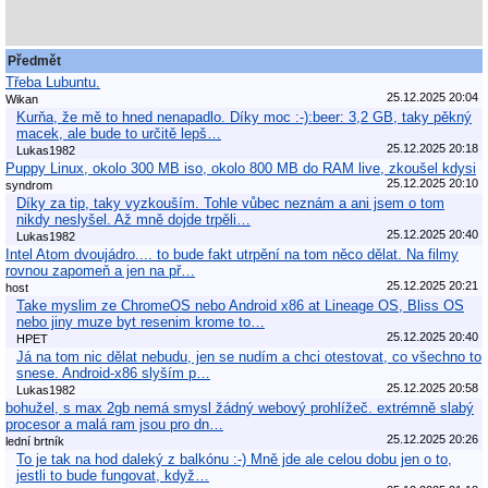
Předmět
Třeba Lubuntu.
25.12.2025 20:04
Wikan
Kurňa, že mě to hned nenapadlo. Díky moc :-):beer: 3,2 GB, taky pěkný
macek, ale bude to určitě lepš…
25.12.2025 20:18
Lukas1982
Puppy Linux, okolo 300 MB iso, okolo 800 MB do RAM live, zkoušel kdysi
25.12.2025 20:10
syndrom
Díky za tip, taky vyzkouším. Tohle vůbec neznám a ani jsem o tom
nikdy neslyšel. Až mně dojde trpěli…
25.12.2025 20:40
Lukas1982
Intel Atom dvoujádro.... to bude fakt utrpění na tom něco dělat. Na filmy
rovnou zapomeň a jen na př…
25.12.2025 20:21
host
Take myslim ze ChromeOS nebo Android x86 at Lineage OS, Bliss OS
nebo jiny muze byt resenim krome to…
25.12.2025 20:40
HPET
Já na tom nic dělat nebudu, jen se nudím a chci otestovat, co všechno to
snese. Android-x86 slyším p…
25.12.2025 20:58
Lukas1982
bohužel, s max 2gb nemá smysl žádný webový prohlížeč. extrémně slabý
procesor a malá ram jsou pro dn…
25.12.2025 20:26
lední brtník
To je tak na hod daleký z balkónu :-) Mně jde ale celou dobu jen o to,
jestli to bude fungovat, když…