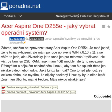
poradna.net
Neregistrovaný
Přihlásit
Registrovat
Acer Aspire One D255e - jaký vybrat
operační systém?
Lukas1982
,
25.12.2025
20:00
,
Operační systémy
, 19 odpovědí (1726
zobrazení)
Zdarec, snažím se zprovoznit starý Acer Aspire One D255e. Je mně jasné,
že je to na vyhození, ale mám po ruce upravený WIN 7,8,10 a 11 a se
vším to jede, ale uživatelsky je to snad jen pro trénování trpělivosti, nic
víc. Je tam jen 2GB RAM, jinak mám 4GB moduly, ale ty to nevezme.
Přemýšlím o nějakém nenáročném Linuxu, aby tam šlo spustit třeba jen
nějaké video nebo hudba. Jaký Linux tam dát? Ono to teď jde, což se
celkem divím, ale myslím, že nějaký osekaný Linux by byl o něco lepší.
Znám jen Ubuntu, matně Fedoru. Máte někdo nějaké tipy?
Změna kategorie, původně: Software
(host)
Změna předmětu, původně: Acer Aspire One D255e
(host)
Odpovědět