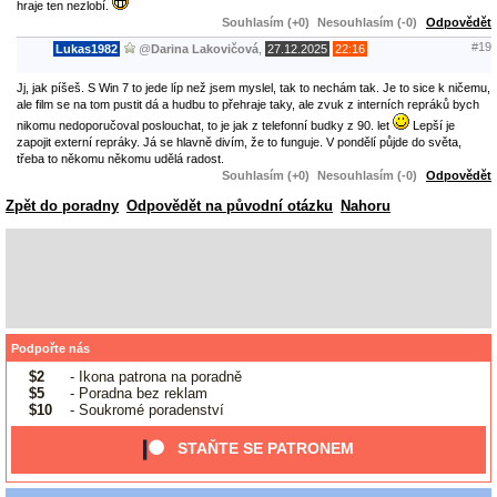
hraje ten nezlobí.
Souhlasím (+0)
Nesouhlasím (-0)
Odpovědět
#19
Lukas1982
@
Darina Lakovičová
,
27.12.2025
22:16
Jj, jak píšeš. S Win 7 to jede líp než jsem myslel, tak to nechám tak. Je to sice k ničemu,
ale film se na tom pustit dá a hudbu to přehraje taky, ale zvuk z interních repráků bych
nikomu nedoporučoval poslouchat, to je jak z telefonní budky z 90. let
Lepší je
zapojit externí repráky. Já se hlavně divím, že to funguje. V pondělí půjde do světa,
třeba to někomu někomu udělá radost.
Souhlasím (+0)
Nesouhlasím (-0)
Odpovědět
Zpět do poradny
Odpovědět na původní otázku
Nahoru
Podpořte nás
$2
- Ikona patrona na poradně
$5
- Poradna bez reklam
$10
- Soukromé poradenství
STAŇTE SE PATRONEM