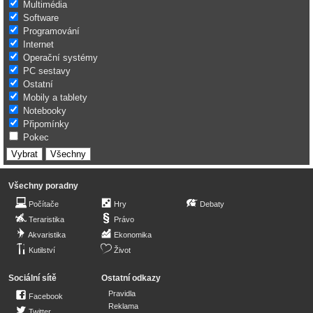
Multimédia
Software
Programování
Internet
Operační systémy
PC sestavy
Ostatní
Mobily a tablety
Notebooky
Připomínky
Pokec
Všechny poradny
Počítače
Hry
Debaty
Teraristika
Právo
Akvaristika
Ekonomika
Kutilství
Život
Sociální sítě
Ostatní odkazy
Pravidla
Facebook
Reklama
Twitter