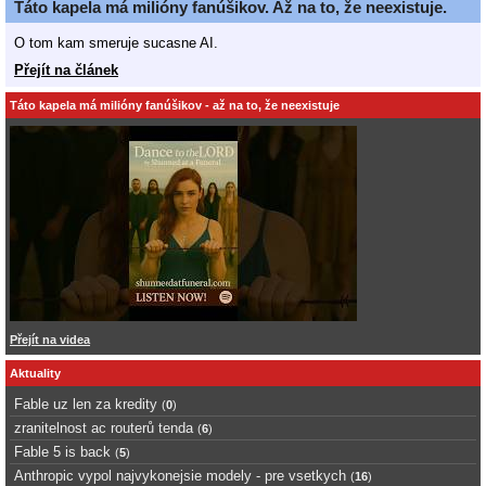
Táto kapela má milióny fanúšikov. Až na to, že neexistuje.
O tom kam smeruje sucasne AI.
Přejít na článek
Táto kapela má milióny fanúšikov - až na to, že neexistuje
Přejít na videa
Aktuality
Fable uz len za kredity
(
0
)
zranitelnost ac routerů tenda
(
6
)
Fable 5 is back
(
5
)
Anthropic vypol najvykonejsie modely - pre vsetkych
(
16
)