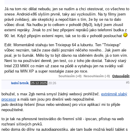
Já na tom nic dělat nebudu, jen se nudím a chci otestovat, co všechno to
snese. Android-x86 slyším prvně, taky asi vyzkouším. Na ty filmy jsem
právě zvědavý, ale skeptický a nepočítám s tím, že by se na to dalo
vůbec dívat. Na hudbu je to celkem v pohodě (Mp3), když jsem zkusil
externí repráky. Jinak to zní bez připojení repráků jako telefonní budka z
90. let. Když připojím externí repro, tak se to dá v pohodě poslouchat
Edit: Momentálně stahuju ten Trixiepup 64 a lubuntu. Ten "Trixiepup"
vůbec neznám, takže zase další poznání něčeho nového.. Jak jsem ale
psal, je to šumák. Mělo by to být dávno na sběrném dvoře, já o tom vím.
Není to na používání denně, jen test, co z toho jde dostat. Takový starý
Intel 233 MMX co mám už zase na půdě a vytahuju jen na svátky valí
pořád na WIN XP a super nostalgie zase po roce.
Souhlasím (+0)
Nesouhlasím (-0)
Odpovědět
#5
lední brtník
,
25.12.2025
20:26
bohužel, s max 2gb nemá smysl žádný webový prohlížeč.
extrémně slabý
procesor
a malá ram jsou pro dnešní web nepoužitelné.
jado desktop řešení (linux nebo windows) pro více aplikací mi to přijde
nepoužitelné.
to je tak na přenosné testovátko do firemní sítě - ipscan, přístup na web
rozhraní síťových prvků.
nebo doma do dílny na autodiagnostiku, ale tam bude možná lepší tablet s