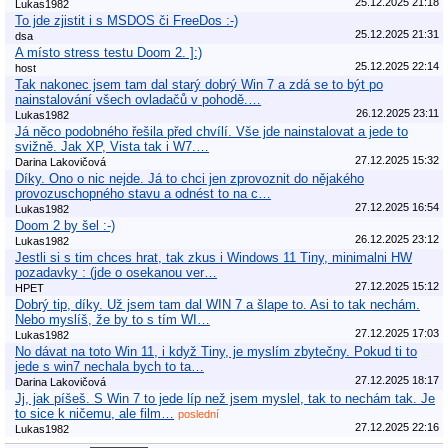
25.12.2025 21:18
Lukas1982
To jde zjistit i s MSDOS či FreeDos :-)
25.12.2025 21:31
dsa
A místo stress testu Doom 2. ]:)
25.12.2025 22:14
host
Tak nakonec jsem tam dal starý dobrý Win 7 a zdá se to být po
nainstalování všech ovladačů v pohodě.…
26.12.2025 23:11
Lukas1982
Já něco podobného řešila před chvílí. Vše jde nainstalovat a jede to
svižně. Jak XP, Vista tak i W7.…
27.12.2025 15:32
Darina Lakovičová
Díky. Ono o nic nejde. Já to chci jen zprovoznit do nějakého
provozuschopného stavu a odnést to na c…
27.12.2025 16:54
Lukas1982
Doom 2 by šel :-)
26.12.2025 23:12
Lukas1982
Jestli si s tim chces hrat, tak zkus i Windows 11 Tiny, minimalni HW
pozadavky : (jde o osekanou ver…
27.12.2025 15:12
HPET
Dobrý tip, díky. Už jsem tam dal WIN 7 a šlape to. Asi to tak nechám.
Nebo myslíš, že by to s tím WI…
27.12.2025 17:03
Lukas1982
No dávat na toto Win 11, i když Tiny, je myslím zbytečny. Pokud ti to
jede s win7 nechala bych to ta…
27.12.2025 18:17
Darina Lakovičová
Jj, jak píšeš. S Win 7 to jede líp než jsem myslel, tak to nechám tak. Je
to sice k ničemu, ale film…
poslední
27.12.2025 22:16
Lukas1982