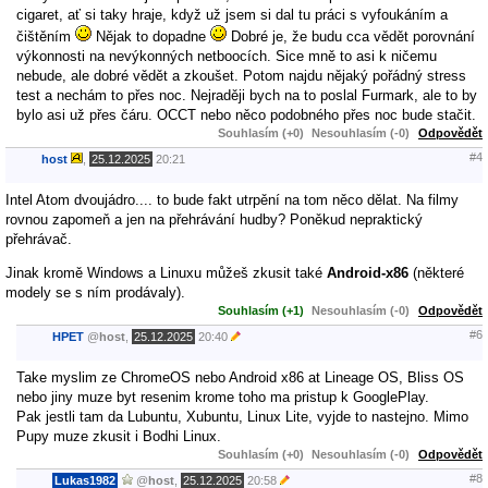
cigaret, ať si taky hraje, když už jsem si dal tu práci s vyfoukáním a
čištěním
Nějak to dopadne
Dobré je, že budu cca vědět porovnání
výkonnosti na nevýkonných netboocích. Sice mně to asi k ničemu
nebude, ale dobré vědět a zkoušet. Potom najdu nějaký pořádný stress
test a nechám to přes noc. Nejraději bych na to poslal Furmark, ale to by
bylo asi už přes čáru. OCCT nebo něco podobného přes noc bude stačit.
Souhlasím (+0)
Nesouhlasím (-0)
Odpovědět
#4
host
,
25.12.2025
20:21
Intel Atom dvoujádro.... to bude fakt utrpění na tom něco dělat. Na filmy
rovnou zapomeň a jen na přehrávání hudby? Poněkud nepraktický
přehrávač.
Jinak kromě Windows a Linuxu můžeš zkusit také
Android-x86
(některé
modely se s ním prodávaly).
Souhlasím (+1)
Nesouhlasím (-0)
Odpovědět
#6
HPET
@
host
,
25.12.2025
20:40
Take myslim ze ChromeOS nebo Android x86 at Lineage OS, Bliss OS
nebo jiny muze byt resenim krome toho ma pristup k GooglePlay.
Pak jestli tam da Lubuntu, Xubuntu, Linux Lite, vyjde to nastejno. Mimo
Pupy muze zkusit i Bodhi Linux.
Souhlasím (+0)
Nesouhlasím (-0)
Odpovědět
#8
Lukas1982
@
host
,
25.12.2025
20:58