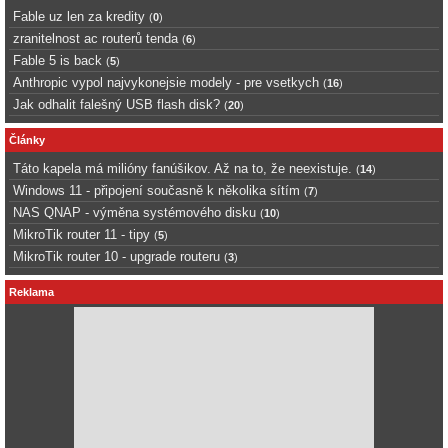
Fable uz len za kredity
(
0
)
zranitelnost ac routerů tenda
(
6
)
Fable 5 is back
(
5
)
Anthropic vypol najvykonejsie modely - pre vsetkych
(
16
)
Jak odhalit falešný USB flash disk?
(
20
)
Články
Táto kapela má milióny fanúšikov. Až na to, že neexistuje.
(
14
)
Windows 11 - připojení současně k několika sítím
(
7
)
NAS QNAP - výměna systémového disku
(
10
)
MikroTik router 11 - tipy
(
5
)
MikroTik router 10 - upgrade routeru
(
3
)
Reklama