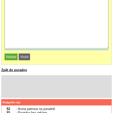
Zpět do poradny
Podpořte nás
$2
- Ikona patrona na poradně
$5
- Poradna bez reklam