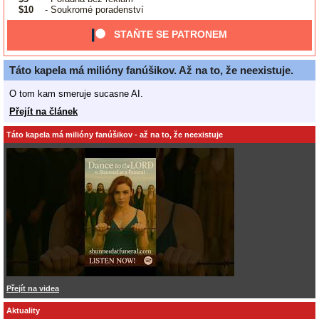
$10
- Soukromé poradenství
STAŇTE SE PATRONEM
Táto kapela má milióny fanúšikov. Až na to, že neexistuje.
O tom kam smeruje sucasne AI.
Přejít na článek
Táto kapela má milióny fanúšikov - až na to, že neexistuje
Přejít na videa
Aktuality