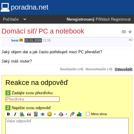
poradna.net
Neregistrovaný
Přihlásit
Registrovat
Domácí siť/ PC a notebook
#3
host
,
01.01.2026
21:55
Jaký objem dat a jak často potřebuješ mezi PC přenášet?
Jaký máš router?
Souhlasím (+0)
Nesouhlasím (-0)
Odpovědět
Reakce na odpověď
1
Zadajte svou přezdívku:
2
Napište svou odpověď:
Mimo téma