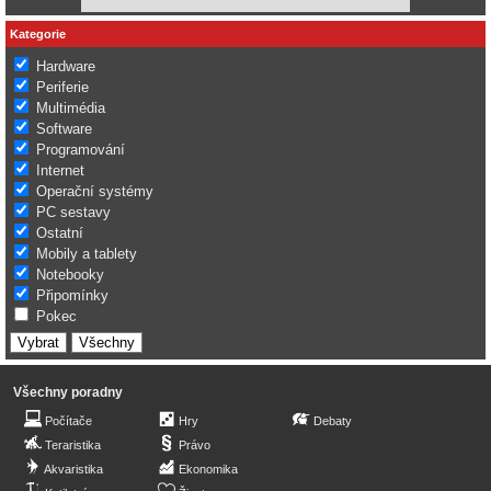
Kategorie
Hardware
Periferie
Multimédia
Software
Programování
Internet
Operační systémy
PC sestavy
Ostatní
Mobily a tablety
Notebooky
Připomínky
Pokec
Všechny poradny
Počítače
Hry
Debaty
Teraristika
Právo
Akvaristika
Ekonomika