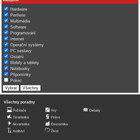
Hardware
Periferie
Multimédia
Software
Programování
Internet
Operační systémy
PC sestavy
Ostatní
Mobily a tablety
Notebooky
Připomínky
Pokec
Všechny poradny
Počítače
Hry
Debaty
Teraristika
Právo
Akvaristika
Ekonomika
Kutilství
Život