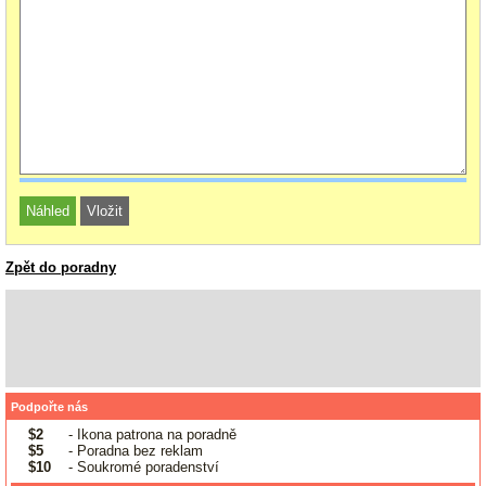
Zpět do poradny
Podpořte nás
$2
- Ikona patrona na poradně
$5
- Poradna bez reklam
$10
- Soukromé poradenství