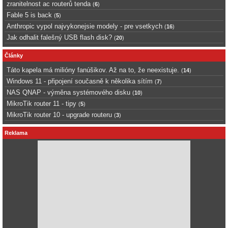
zranitelnost ac routerů tenda
(
6
)
Fable 5 is back
(
5
)
Anthropic vypol najvykonejsie modely - pre vsetkych
(
16
)
Jak odhalit falešný USB flash disk?
(
20
)
Články
Táto kapela má milióny fanúšikov. Až na to, že neexistuje.
(
14
)
Windows 11 - připojení současně k několika sítím
(
7
)
NAS QNAP - výměna systémového disku
(
10
)
MikroTik router 11 - tipy
(
5
)
MikroTik router 10 - upgrade routeru
(
3
)
Reklama