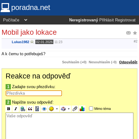
poradna.net
Neregistrovaný
Přihlásit
Registrovat
Mobil jako lokace
#2
Lukas1982
,
02.01.2026
11:23
A k čemu to potřebuješ?
Souhlasím (+0)
Nesouhlasím (-0)
Odpovědět
Reakce na odpověď
1
Zadajte svou přezdívku:
2
Napište svou odpověď:
Mimo téma