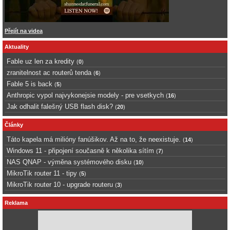
Přejít na videa
Aktuality
Fable uz len za kredity
(
0
)
zranitelnost ac routerů tenda
(
6
)
Fable 5 is back
(
5
)
Anthropic vypol najvykonejsie modely - pre vsetkych
(
16
)
Jak odhalit falešný USB flash disk?
(
20
)
Články
Táto kapela má milióny fanúšikov. Až na to, že neexistuje.
(
14
)
Windows 11 - připojení současně k několika sítím
(
7
)
NAS QNAP - výměna systémového disku
(
10
)
MikroTik router 11 - tipy
(
5
)
MikroTik router 10 - upgrade routeru
(
3
)
Reklama