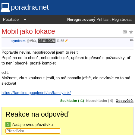
poradna.net
Neregistrovaný
Přihlásit
Registrovat
Mobil jako lokace
#4
syndrom
@
Víťa
,
02.01.2026
11:55
Popravdě nevím, nepotřeboval jsem to řešit
Popiš na co to chceš, nebo potřebuješ, upřesni to přesně s požadavky, ať
to není obecné, prostě komplet
edit:
Možnost, zkus kouknout jestli, to mě napadlo ještě, ale nevím/e co to má
sledovat
https://families.google/intl/cs/familylink/
Souhlasím (+1)
Nesouhlasím (-0)
Odpovědět
Reakce na odpověď
1
Zadajte svou přezdívku: