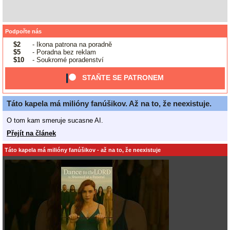
Podpořte nás
$2
- Ikona patrona na poradně
$5
- Poradna bez reklam
$10
- Soukromé poradenství
STAŇTE SE PATRONEM
Táto kapela má milióny fanúšikov. Až na to, že neexistuje.
O tom kam smeruje sucasne AI.
Přejít na článek
Táto kapela má milióny fanúšikov - až na to, že neexistuje