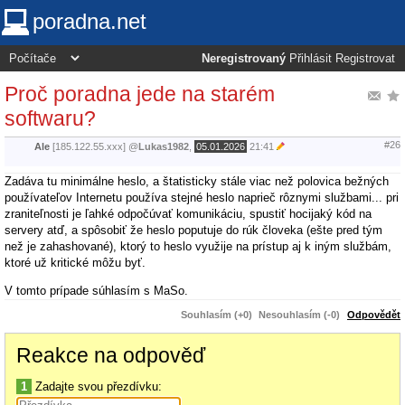
poradna.net
Neregistrovaný
Přihlásit
Registrovat
Proč poradna jede na starém
softwaru?
#26
Ale
[185.122.55.xxx]
@
Lukas1982
,
05.01.2026
21:41
Zadáva tu minimálne heslo, a štatisticky stále viac než polovica bežných
používateľov Internetu používa stejné heslo naprieč rôznymi službami... pri
zraniteľnosti je ľahké odpočúvať komunikáciu, spustiť hocijaký kód na
servery atď, a spôsobiť že heslo poputuje do rúk človeka (ešte pred tým
než je zahashované), ktorý to heslo využije na prístup aj k iným službám,
ktoré už kritické môžu byť.
V tomto prípade súhlasím s MaSo.
Souhlasím (+0)
Nesouhlasím (-0)
Odpovědět
Reakce na odpověď
1
Zadajte svou přezdívku: