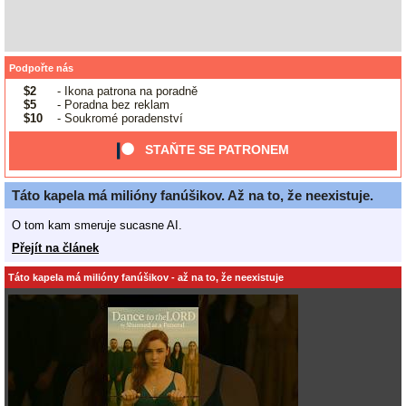
Podpořte nás
$2
- Ikona patrona na poradně
$5
- Poradna bez reklam
$10
- Soukromé poradenství
STAŇTE SE PATRONEM
Táto kapela má milióny fanúšikov. Až na to, že neexistuje.
O tom kam smeruje sucasne AI.
Přejít na článek
Táto kapela má milióny fanúšikov - až na to, že neexistuje