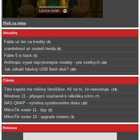
Přejít na videa
Aktuality
Fable uz len za kredity
(
0
)
zranitelnost ac routerů tenda
(
6
)
Fable 5 is back
(
5
)
Anthropic vypol najvykonejsie modely - pre vsetkych
(
16
)
Jak odhalit falešný USB flash disk?
(
20
)
Články
Táto kapela má milióny fanúšikov. Až na to, že neexistuje.
(
14
)
Windows 11 - připojení současně k několika sítím
(
7
)
NAS QNAP - výměna systémového disku
(
10
)
MikroTik router 11 - tipy
(
5
)
MikroTik router 10 - upgrade routeru
(
3
)
Reklama