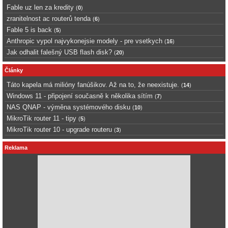
Fable uz len za kredity
(
0
)
zranitelnost ac routerů tenda
(
6
)
Fable 5 is back
(
5
)
Anthropic vypol najvykonejsie modely - pre vsetkych
(
16
)
Jak odhalit falešný USB flash disk?
(
20
)
Články
Táto kapela má milióny fanúšikov. Až na to, že neexistuje.
(
14
)
Windows 11 - připojení současně k několika sítím
(
7
)
NAS QNAP - výměna systémového disku
(
10
)
MikroTik router 11 - tipy
(
5
)
MikroTik router 10 - upgrade routeru
(
3
)
Reklama