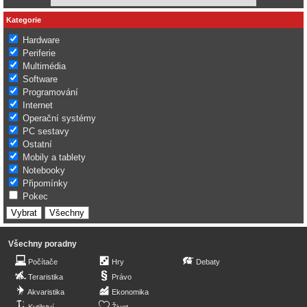
Kategorie
Hardware
Periferie
Multimédia
Software
Programování
Internet
Operační systémy
PC sestavy
Ostatní
Mobily a tablety
Notebooky
Připomínky
Pokec
Všechny poradny
Počítače
Hry
Debaty
Teraristika
Právo
Akvaristika
Ekonomika