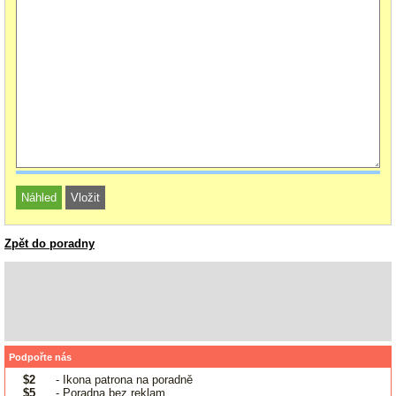
Zpět do poradny
Podpořte nás
$2
- Ikona patrona na poradně
$5
- Poradna bez reklam