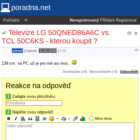
poradna.net
Neregistrovaný
Přihlásit
Registrovat
Televize LG 50QNED86A6C vs.
TCL 50C6KS - kterou koupit ?
#9
plevel
@
ajavar
,
11.01.2026
12:05
139 cm. na PC už je pro mě asi moc..
Souhlasím (+0)
Nesouhlasím (-0)
Odpovědět
Reakce na odpověď
1
Zadajte svou přezdívku:
2
Napište svou odpověď:
Mimo téma