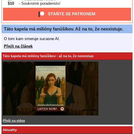
$10
- Soukromé poradenství
STAŇTE SE PATRONEM
Táto kapela má milióny fanúšikov. Až na to, že neexistuje.
O tom kam smeruje sucasne AI.
Přejít na článek
Táto kapela má milióny fanúšikov - až na to, že neexistuje
Přejít na videa
Aktuality