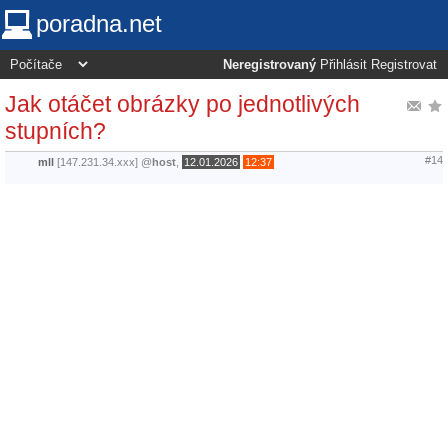
poradna.net
Neregistrovaný
Přihlásit
Registrovat
Jak otáčet obrázky po jednotlivých
stupních?
#14
mll
[147.231.34.xxx]
@
host
,
12.01.2026
12:37