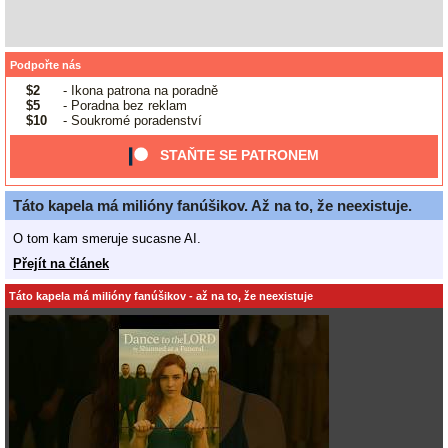
Podpořte nás
$2
- Ikona patrona na poradně
$5
- Poradna bez reklam
$10
- Soukromé poradenství
STAŇTE SE PATRONEM
Táto kapela má milióny fanúšikov. Až na to, že neexistuje.
O tom kam smeruje sucasne AI.
Přejít na článek
Táto kapela má milióny fanúšikov - až na to, že neexistuje