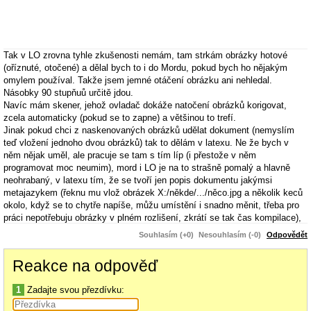
Tak v LO zrovna tyhle zkušenosti nemám, tam strkám obrázky hotové
(oříznuté, otočené) a dělal bych to i do Mordu, pokud bych ho nějakým
omylem používal. Takže jsem jemné otáčení obrázku ani nehledal.
Násobky 90 stupňuů určitě jdou.
Navíc mám skener, jehož ovladač dokáže natočení obrázků korigovat,
zcela automaticky (pokud se to zapne) a většinou to trefí.
Jinak pokud chci z naskenovaných obrázků udělat dokument (nemyslím
teď vložení jednoho dvou obrázků) tak to dělám v latexu. Ne že bych v
něm nějak uměl, ale pracuje se tam s tím líp (i přestože v něm
programovat moc neumim), mord i LO je na to strašně pomalý a hlavně
neohrabaný, v latexu tím, že se tvoří jen popis dokumentu jakýmsi
metajazykem (řeknu mu vlož obrázek X:/někde/.../něco.jpg a několik keců
okolo, když se to chytře napíše, můžu umístění i snadno měnit, třeba pro
práci nepotřebuju obrázky v plném rozlišení, zkrátí se tak čas kompilace),
taggy pro vložení obrázků si vygeneruju v LO Calcu (obalím název souboru
Souhlasím (+0)
Nesouhlasím (-0)
Odpovědět
potřebnými příkazy). Ale zase už všechno s hotovými obrázky, jestli tam je
nějaký toolbox na tyhle úpravy nevím, spíš bych očekával že ano, ale
Reakce na odpověď
přece mi přijde lepší mít obrázky hotové připravené zvlášť. K tomuhle jsem
kdysi sklouznul, když jsem potřeboval udělat nějaké náhledy nebo album
1
Zadajte svou přezdívku:
už nevím a po třetím obrázku vloženém do writeru mě došla trpělivost (pro
mord jsem měl nějaké makro, ale to se mi nechtělo hledat a v LO writeru