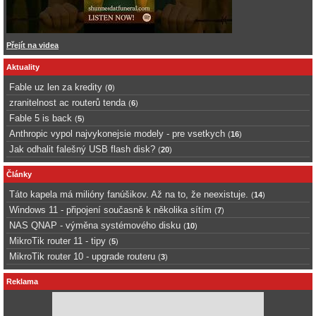
Přejít na videa
Aktuality
Fable uz len za kredity
(
0
)
zranitelnost ac routerů tenda
(
6
)
Fable 5 is back
(
5
)
Anthropic vypol najvykonejsie modely - pre vsetkych
(
16
)
Jak odhalit falešný USB flash disk?
(
20
)
Články
Táto kapela má milióny fanúšikov. Až na to, že neexistuje.
(
14
)
Windows 11 - připojení současně k několika sítím
(
7
)
NAS QNAP - výměna systémového disku
(
10
)
MikroTik router 11 - tipy
(
5
)
MikroTik router 10 - upgrade routeru
(
3
)
Reklama