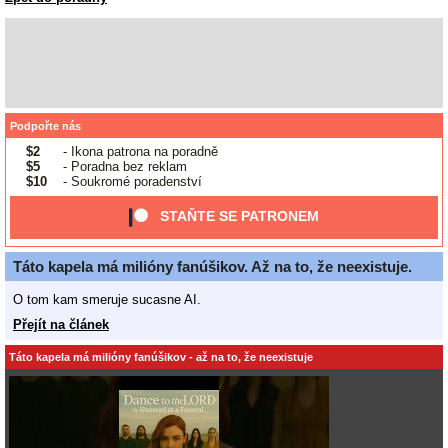
Podpořte nás
$2
- Ikona patrona na poradně
$5
- Poradna bez reklam
$10
- Soukromé poradenství
STAŇTE SE PATRONEM
Táto kapela má milióny fanúšikov. Až na to, že neexistuje.
O tom kam smeruje sucasne AI.
Přejít na článek
Táto kapela má milióny fanúšikov - až na to, že neexistuje