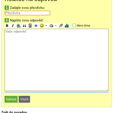
1
Zadajte svou přezdívku:
2
Napište svou odpověď:
Mimo téma
Zpět do poradny