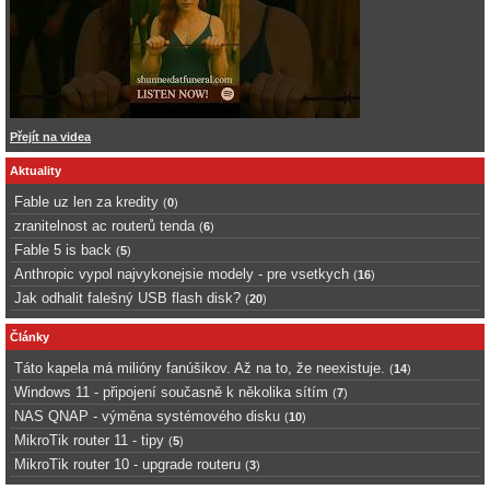
Přejít na videa
Aktuality
Fable uz len za kredity
(
0
)
zranitelnost ac routerů tenda
(
6
)
Fable 5 is back
(
5
)
Anthropic vypol najvykonejsie modely - pre vsetkych
(
16
)
Jak odhalit falešný USB flash disk?
(
20
)
Články
Táto kapela má milióny fanúšikov. Až na to, že neexistuje.
(
14
)
Windows 11 - připojení současně k několika sítím
(
7
)
NAS QNAP - výměna systémového disku
(
10
)
MikroTik router 11 - tipy
(
5
)
MikroTik router 10 - upgrade routeru
(
3
)