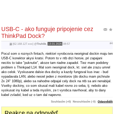
USB-C - ako funguje pripojenie cez
ThinkPad Dock?
#4
jjj
[62.168.127.xxx]
@
Truhlik
,
13.01.2026
08:57
Pocul som o roznych fintach, niektori vyrobcovia neoriginal dockin maju ten
USB-C konektor akysi kratsi. Potom to v ntb drzi horsie, pri zapajani
necitis to take "puknutie", akoze tam riadne zapadol. Tiez mam podobny
problem s Thinkpad L14. Mal som neoriginal dock, kt. siel ale zrazu umrel
ako celok. Vyskusane dalsie dva docky a kazdy fungoval kus inac - bud
vypadavala LAN, alebo nesiel jeden z monitorov (do docku mam pichnute
2x 24" 1080p), alebo sa nahodne odpajal cely dock na ntb sa ani nenabijal.
Vsetky dockiny, co som skusal mali kabel rovno zo seba, tj. nebolo ako
vyskusat iny kabel a teda myslim, ze t vyrobca navrhoval, aby to dany
kabel zvladol, ked uz o tam dal napevno.
Souhlasím (+0)
Nesouhlasím (-0)
Odpovědět
Reakce na odpověď