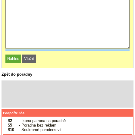
Zpět do poradny
Podpořte nás
$2
- Ikona patrona na poradně
$5
- Poradna bez reklam
$10
- Soukromé poradenství