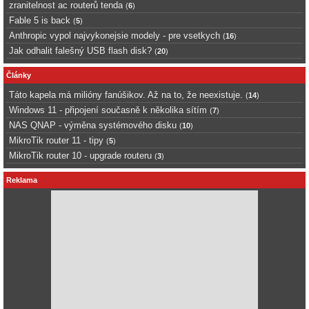
zranitelnost ac routerů tenda
(
6
)
Fable 5 is back
(
5
)
Anthropic vypol najvykonejsie modely - pre vsetkych
(
16
)
Jak odhalit falešný USB flash disk?
(
20
)
Články
Táto kapela má milióny fanúšikov. Až na to, že neexistuje.
(
14
)
Windows 11 - připojení současně k několika sítím
(
7
)
NAS QNAP - výměna systémového disku
(
10
)
MikroTik router 11 - tipy
(
5
)
MikroTik router 10 - upgrade routeru
(
3
)
Reklama