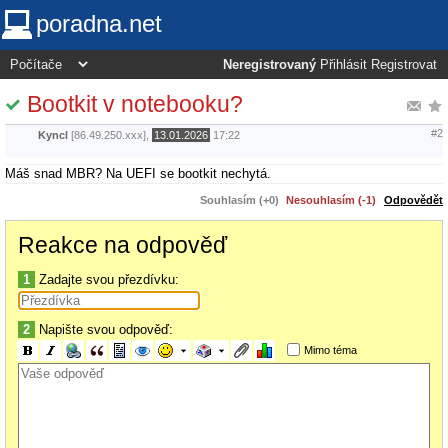
poradna.net
Neregistrovaný
Přihlásit
Registrovat
Bootkit v notebooku?
#2
Kyncl
[86.49.250.xxx],
13.01.2026
17:22
Máš snad MBR? Na UEFI se bootkit nechytá.
Souhlasím (+0)
Nesouhlasím (-1)
Odpovědět
Reakce na odpověď
1
Zadajte svou přezdívku:
2
Napište svou odpověď:
Mimo téma