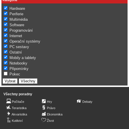
Hardware
Periferie
Multimédia
Software
Programování
Internet
Operační systémy
PC sestavy
Ostatní
Mobily a tablety
Notebooky
Připomínky
Pokec
Všechny poradny
Počítače
Hry
Debaty
Teraristika
Právo
Akvaristika
Ekonomika
Kutilství
Život