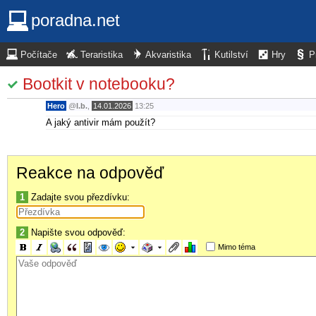
poradna.net
Počítače
Teraristika
Akvaristika
Kutilství
Hry
P
Bootkit v notebooku?
Hero
@
l.b.
,
14.01.2026
13:25
A jaký antivir mám použít?
Reakce na odpověď
1
Zadajte svou přezdívku:
2
Napište svou odpověď:
Mimo téma