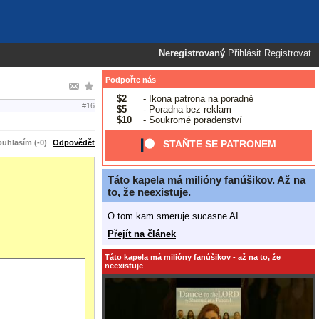
Neregistrovaný
Přihlásit
Registrovat
Podpořte nás
$2
- Ikona patrona na poradně
#16
$5
- Poradna bez reklam
$10
- Soukromé poradenství
uhlasím (-0)
Odpovědět
STAŇTE SE PATRONEM
Táto kapela má milióny fanúšikov. Až na
to, že neexistuje.
O tom kam smeruje sucasne AI.
Přejít na článek
Táto kapela má milióny fanúšikov - až na to, že
neexistuje