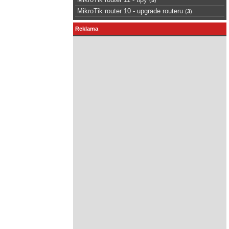
MikroTik router 10 - upgrade routeru
(
3
)
Reklama