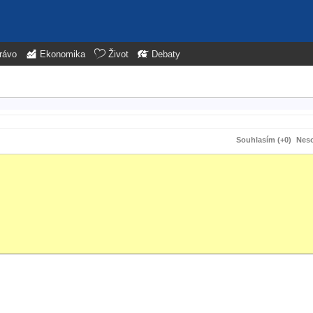
rávo
Ekonomika
Život
Debaty
Souhlasím (+0)
Neso