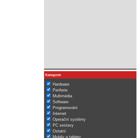
Kategorie
Hardware
Periferie
Multimédia
Software
Programování
Internet
Operační systémy
PC sestavy
Ostatní
Mobily a tablety