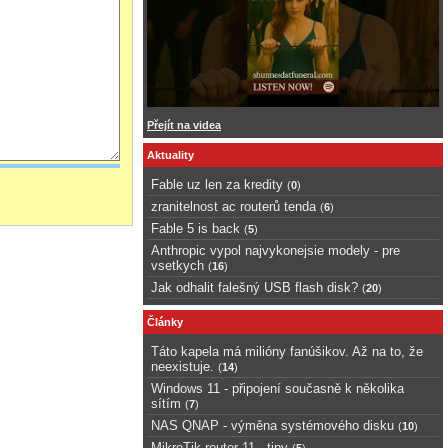
Přejít na videa
Aktuality
Fable uz len za kredity
(
0
)
zranitelnost ac routerů tenda
(
6
)
Fable 5 is back
(
5
)
Anthropic vypol najvykonejsie modely - pre
vsetkych
(
16
)
Jak odhalit falešný USB flash disk?
(
20
)
Články
Táto kapela má milióny fanúšikov. Až na to, že
neexistuje.
(
14
)
Windows 11 - připojení současně k několika
sítím
(
7
)
NAS QNAP - výměna systémového disku
(
10
)
MikroTik router 11 - tipy
(
5
)