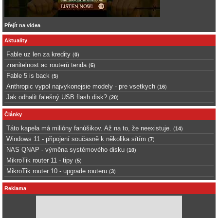
Přejít na videa
Aktuality
Fable uz len za kredity
(
0
)
zranitelnost ac routerů tenda
(
6
)
Fable 5 is back
(
5
)
Anthropic vypol najvykonejsie modely - pre vsetkych
(
16
)
Jak odhalit falešný USB flash disk?
(
20
)
Články
Táto kapela má milióny fanúšikov. Až na to, že neexistuje.
(
14
)
Windows 11 - připojení současně k několika sítím
(
7
)
NAS QNAP - výměna systémového disku
(
10
)
MikroTik router 11 - tipy
(
5
)
MikroTik router 10 - upgrade routeru
(
3
)
Reklama