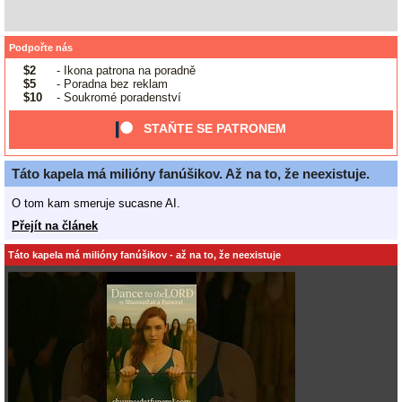
Podpořte nás
$2
- Ikona patrona na poradně
$5
- Poradna bez reklam
$10
- Soukromé poradenství
STAŇTE SE PATRONEM
Táto kapela má milióny fanúšikov. Až na to, že neexistuje.
O tom kam smeruje sucasne AI.
Přejít na článek
Táto kapela má milióny fanúšikov - až na to, že neexistuje