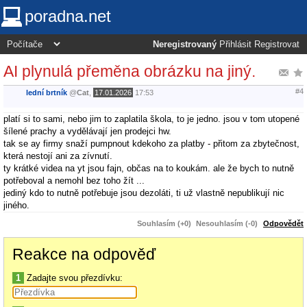
poradna.net
Neregistrovaný
Přihlásit
Registrovat
AI plynulá přeměna obrázku na jiný.
#4
lední brtník
@
Cat
,
17.01.2026
17:53
platí si to sami, nebo jim to zaplatila škola, to je jedno. jsou v tom utopené
šílené prachy a vydělávají jen prodejci hw.
tak se ay firmy snaží pumpnout kdekoho za platby - přitom za zbytečnost,
která nestojí ani za zívnutí.
ty krátké videa na yt jsou fajn, občas na to koukám. ale že bych to nutně
potřeboval a nemohl bez toho žít ...
jediný kdo to nutně potřebuje jsou dezoláti, ti už vlastně nepublikují nic
jiného.
Souhlasím (+0)
Nesouhlasím (-0)
Odpovědět
Reakce na odpověď
1
Zadajte svou přezdívku: