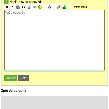
2
Napište svou odpověď:
Mimo téma
Zpět do poradny