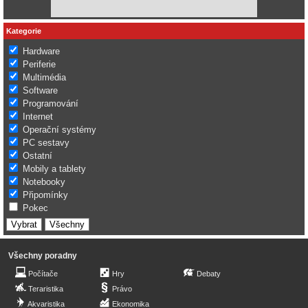
Kategorie
Hardware
Periferie
Multimédia
Software
Programování
Internet
Operační systémy
PC sestavy
Ostatní
Mobily a tablety
Notebooky
Připomínky
Pokec
Všechny poradny
Počítače
Hry
Debaty
Teraristika
Právo
Akvaristika
Ekonomika