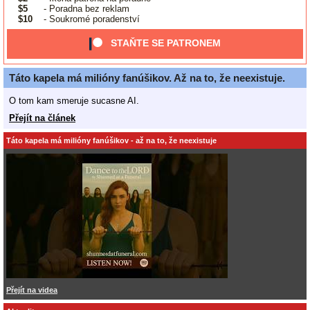
$5
- Poradna bez reklam
$10
- Soukromé poradenství
STAŇTE SE PATRONEM
Táto kapela má milióny fanúšikov. Až na to, že neexistuje.
O tom kam smeruje sucasne AI.
Přejít na článek
Táto kapela má milióny fanúšikov - až na to, že neexistuje
Přejít na videa