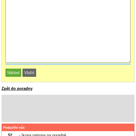
Zpět do poradny
Podpořte nás
$2
- Ikona patrona na poradně