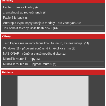
Aktuality
Fable uz len za kredity
(
0
)
zranitelnost ac routerů tenda
(
6
)
Fable 5 is back
(
5
)
Anthropic vypol najvykonejsie modely - pre vsetkych
(
16
)
Jak odhalit falešný USB flash disk?
(
20
)
Články
Táto kapela má milióny fanúšikov. Až na to, že neexistuje.
(
14
)
Windows 11 - připojení současně k několika sítím
(
7
)
NAS QNAP - výměna systémového disku
(
10
)
MikroTik router 11 - tipy
(
5
)
MikroTik router 10 - upgrade routeru
(
3
)
Reklama