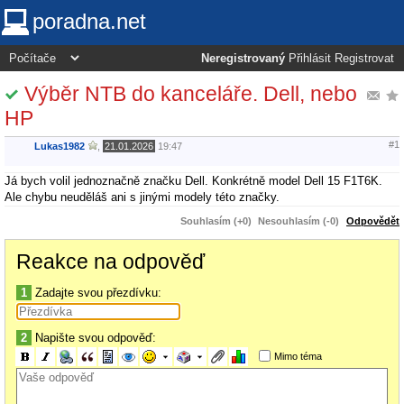
poradna.net
Neregistrovaný
Přihlásit
Registrovat
Výběr NTB do kanceláře. Dell, nebo
HP
#1
Lukas1982
,
21.01.2026
19:47
Já bych volil jednoznačně značku Dell. Konkrétně model Dell 15 F1T6K.
Ale chybu neuděláš ani s jinými modely této značky.
Souhlasím (+0)
Nesouhlasím (-0)
Odpovědět
Reakce na odpověď
1
Zadajte svou přezdívku:
2
Napište svou odpověď:
Mimo téma