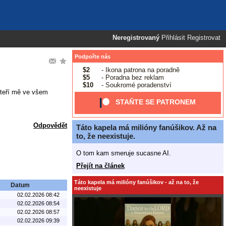
Neregistrovaný
Přihlásit
Registrovat
Podpořte nás
$2
- Ikona patrona na poradně
$5
- Poradna bez reklam
$10
- Soukromé poradenství
 kteří mě ve všem
STAŇTE SE PATRONEM
Odpovědět
Táto kapela má milióny fanúšikov. Až na
to, že neexistuje.
O tom kam smeruje sucasne AI.
Přejít na článek
Táto kapela má milióny fanúšikov - až na to, že
Datum
neexistuje
02.02.2026 08:42
02.02.2026 08:54
02.02.2026 08:57
02.02.2026 09:39