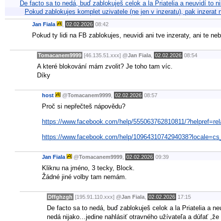
De facto sa to nedá, buď zablokuješ celok a la Priatelia a neuvidí to 
Pokud zablokujes komplet uzivatele (ne jen v inzeratu), pak inzerat neu
Jan Fiala
,
02.02.2026
08:42
Pokud ty lidi na FB zablokujes, neuvidi ani tve inzeraty, ani te 
Tomacanem9999
[46.135.51.xxx]
@
Jan Fiala
,
02.02.2026
08:54
A které blokování mám zvolit? Je toho tam víc.
Díky
host
@
Tomacanem9999
,
02.02.2026
08:57
Proč si nepřečteš nápovědu?
https://www.facebook.com/help/555063762810811/?helpref=rela
https://www.facebook.com/help/1096431074294038?locale=c
Jan Fiala
@
Tomacanem9999
,
02.02.2026
09:39
Kliknu na jméno, 3 tecky, Block.
Žádné jiné volby tam nemám.
Dffghzgh
[195.91.110.xxx]
@
Jan Fiala
,
02.02.2026
17:15
De facto sa to nedá, buď zablokuješ celok a la Priatelia a ne
nedá nijako…jedine nahlásiť otravného užívateľa a dúfať ,že