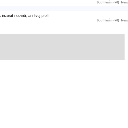
Souhlasím (+0)
Neso
nzerat neuvidi, ani tvuj profil.
Souhlasím (+0)
Neso