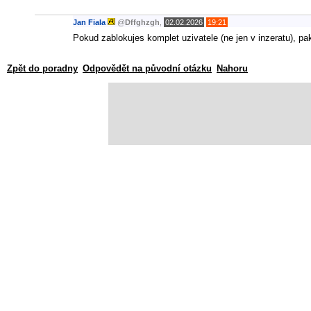
Jan Fiala
@
Dffghzgh
,
02.02.2026
19:21
Pokud zablokujes komplet uzivatele (ne jen v inzeratu), pak i
Zpět do poradny
Odpovědět na původní otázku
Nahoru