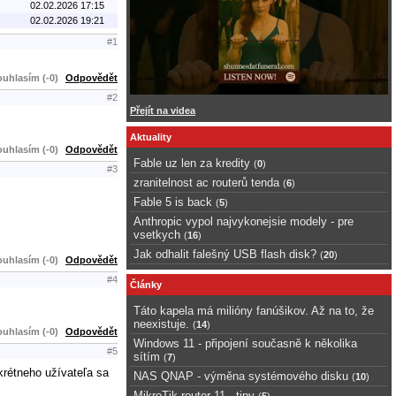
02.02.2026 17:15
02.02.2026 19:21
#1
uhlasím (-0)
Odpovědět
#2
Přejít na videa
Aktuality
uhlasím (-0)
Odpovědět
Fable uz len za kredity
(
0
)
#3
zranitelnost ac routerů tenda
(
6
)
Fable 5 is back
(
5
)
Anthropic vypol najvykonejsie modely - pre
vsetkych
(
16
)
Jak odhalit falešný USB flash disk?
(
20
)
uhlasím (-0)
Odpovědět
#4
Články
Táto kapela má milióny fanúšikov. Až na to, že
neexistuje.
(
14
)
uhlasím (-0)
Odpovědět
Windows 11 - připojení současně k několika
#5
sítím
(
7
)
nkrétneho užívateľa sa
NAS QNAP - výměna systémového disku
(
10
)
MikroTik router 11 - tipy
(
5
)