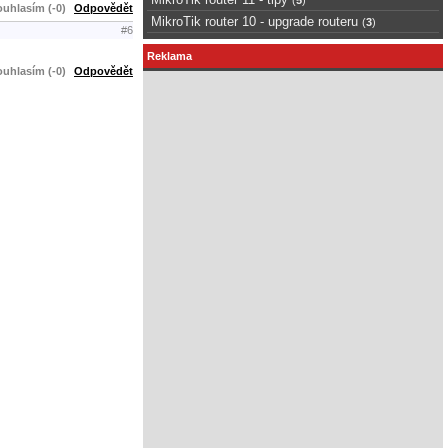
uhlasím (-0)
Odpovědět
MikroTik router 10 - upgrade routeru
(
3
)
#6
Reklama
uhlasím (-0)
Odpovědět