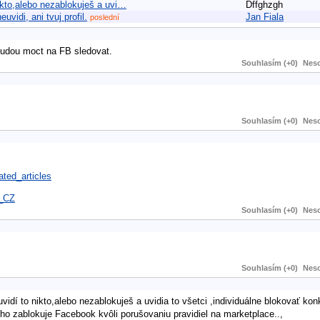
nikto,alebo nezablokuješ a uvi…
Dffghzgh
vidi, ani tvuj profil.
Jan Fiala
poslední
nebudou moct na FB sledovat.
Souhlasím (+0)
Neso
Souhlasím (+0)
Neso
ted_articles
s_CZ
Souhlasím (+0)
Neso
Souhlasím (+0)
Neso
uvidí to nikto,alebo nezablokuješ a uvidia to všetci ,individuálne blokovať ko
 ho zablokuje Facebook kvôli porušovaniu pravidiel na marketplace..,