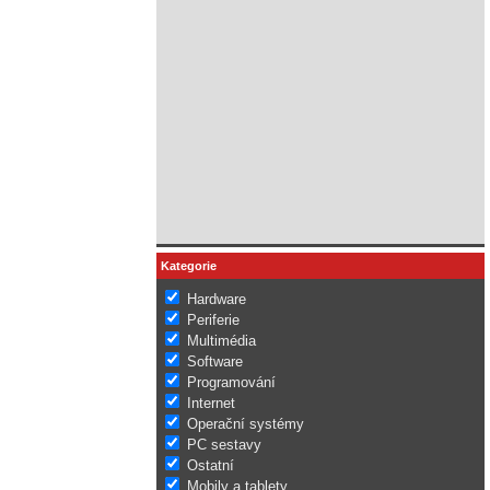
Kategorie
Hardware
Periferie
Multimédia
Software
Programování
Internet
Operační systémy
PC sestavy
Ostatní
Mobily a tablety