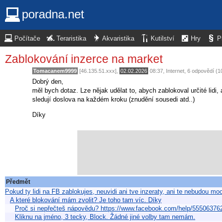
poradna.net
Počítače
Teraristika
Akvaristika
Kutilství
Hry
P
Zablokování inzerce na market
Tomacanem9999
[46.135.51.xxx],
02.02.2026
08:37
,
Internet
, 6 odpovědí (
Dobrý den,
měl bych dotaz. Lze nějak udělat to, abych zablokoval určité lidi,
sledují doslova na každém kroku (znudění sousedi atd..)
Díky
Předmět
Pokud ty lidi na FB zablokujes, neuvidi ani tve inzeraty, ani te nebudou mo
A které blokování mám zvolit? Je toho tam víc. Díky
Proč si nepřečteš nápovědu? https://www.facebook.com/help/555063762
Kliknu na jméno, 3 tecky, Block. Žádné jiné volby tam nemám.