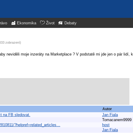
rávo
Ekonomika
Život
Debaty
1033 zobrazení)
 aby neviděli moje inzeráty na Marketplace ? V podstatě mi jde jen o pár lidí,
Autor
ct na FB sledovat.
Jan Fiala
Tomacanem9999
810811/?helpref=related_articles…
host
Jan Fiala