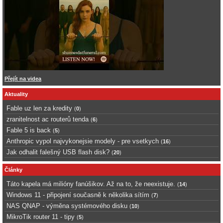
Přejít na videa
Aktuality
Fable uz len za kredity
(
0
)
zranitelnost ac routerů tenda
(
6
)
Fable 5 is back
(
5
)
Anthropic vypol najvykonejsie modely - pre vsetkych
(
16
)
Jak odhalit falešný USB flash disk?
(
20
)
Články
Táto kapela má milióny fanúšikov. Až na to, že neexistuje.
(
14
)
Windows 11 - připojení současně k několika sítím
(
7
)
NAS QNAP - výměna systémového disku
(
10
)
MikroTik router 11 - tipy
(
5
)