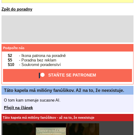
telefon ktery funguje jako dalkove ovladani, ale muzes prochazet i obsah.
https://play.google.com/store/apps/details?
Zpět do poradny
id=com.zidoo.control.phone&hl=en
Mels rict, bych ti klidne poslal "daroval" nejaky TV box, Raspberry, Arduino
(Arduino UNO, Nano i Micro), to by te mohlo bavit jestli mas cas na
elekroniku.
Podpořte nás
$2
- Ikona patrona na poradně
$5
- Poradna bez reklam
$10
- Soukromé poradenství
STAŇTE SE PATRONEM
Táto kapela má milióny fanúšikov. Až na to, že neexistuje.
O tom kam smeruje sucasne AI.
Přejít na článek
Táto kapela má milióny fanúšikov - až na to, že neexistuje