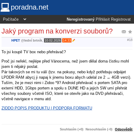
poradna.net
Neregistrovaný
Přihlásit
Registrovat
Jaký program na konverzi souborů?
#18
HPET
@
lední brtník
,
10.02.2026
14:33
To jsi koupil TV box nebo přehrávač?
Proč jsi neřekl, nejlépe před Vánocema, než jsem dělal doma čistku mohl
jsem ti nějaký poslat.
Pár takových se mi tu válí (tzv. na pokusy, nebo když potřebuju odpájet
LPDDR RAM abycj ji napaj k jinemu boxu abych udelal ze 2 → 4GB verzi).
Tuším, že je mezi nimi i Zidoo *9? Android přehrávač s portem SATA pro
externí HDD, 1Gbps portem a spolu s DUNE HD a jejich SW umí přehrát
všechny soubory včetně ISO, které se otevře jako na DVD přehrávači,
včetně navigace v menu atd.
ZIDDO POPIS PRODUKTU | PODPORA FORMATU
Souhlasím (+0)
Nesouhlasím (-0)
Odpovědět