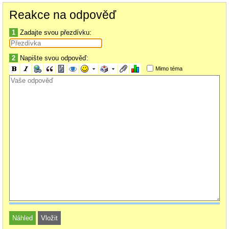
Reakce na odpověď
1
Zadajte svou přezdívku:
2
Napište svou odpověď:
Mimo téma
Nevím, jestli jsi video-fil, ale přehrávače Zidoo disponují perfektní
plakátovou zdí. Oskenují obsah (z NAS), stáhnou informace, rozdělí obsah
na seriál/film podle rozlišení, zobrazí kodek, formát, info o audio stopě atd.
Žádné TV boxy tohle neumí. Jen to má rozbité sklíčko předního panelu,
který ukazuje čas.
Zidoo Home Theatre: jak ta plakátová zeď vypadá, je na konci příspěvku:
https://www.laboutiquederic.com/content/873-zidoo-lecteurs-multimedia-
uhd-4k-pour-installation-home-cinema
Samozřejmě umí i AFR, takže se film spustí v jeho originálním rozlišení a
Hz. Ještě k tomu má takovou zvláštnost, že jede na Androidu, ale zároveň
i na OpenWRT.
Box jde použít i jako NAS, umí číst jak SAMBA, tak FTP. Jde ovladat pres