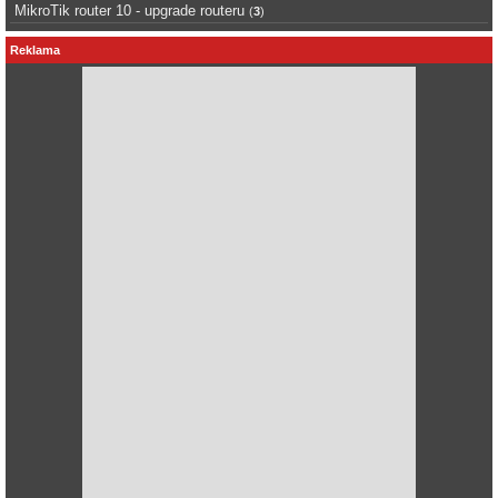
MikroTik router 10 - upgrade routeru
(
3
)
Reklama