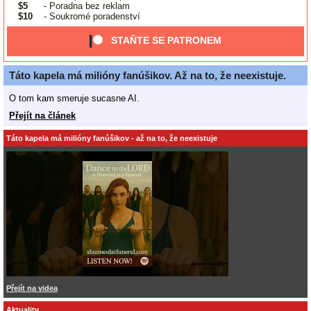
$5
- Poradna bez reklam
$10
- Soukromé poradenství
STAŇTE SE PATRONEM
Táto kapela má milióny fanúšikov. Až na to, že neexistuje.
O tom kam smeruje sucasne AI.
Přejít na článek
Táto kapela má milióny fanúšikov - až na to, že neexistuje
Přejít na videa
Aktuality