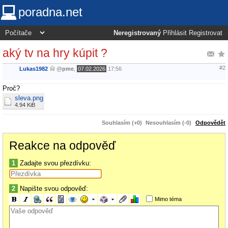
poradna.net
Neregistrovaný
Přihlásit
Registrovat
aký tv na hry kúpit ?
#2
Lukas1982
@
pme
,
07.02.2026
17:56
Proč?
sleva.png
4.94 KiB
Souhlasím (+0)
Nesouhlasím (-0)
Odpovědět
Reakce na odpověď
1
Zadajte svou přezdívku:
2
Napište svou odpověď:
Mimo téma