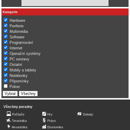
Kategorie
Hardware
Periferie
Multimédia
Software
Programování
Internet
Operační systémy
PC sestavy
Ostatní
Mobily a tablety
Notebooky
Připomínky
Pokec
Všechny poradny
Počítače
Hry
Debaty
Teraristika
Právo
Akvaristika
Ekonomika