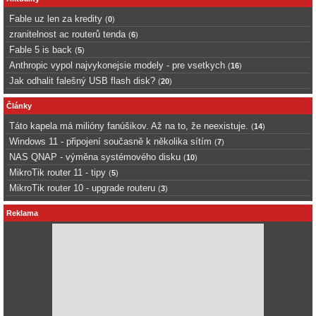
Fable uz len za kredity
(
0
)
zranitelnost ac routerů tenda
(
6
)
Fable 5 is back
(
5
)
Anthropic vypol najvykonejsie modely - pre vsetkych
(
16
)
Jak odhalit falešný USB flash disk?
(
20
)
Články
Táto kapela má milióny fanúšikov. Až na to, že neexistuje.
(
14
)
Windows 11 - připojení současně k několika sítím
(
7
)
NAS QNAP - výměna systémového disku
(
10
)
MikroTik router 11 - tipy
(
5
)
MikroTik router 10 - upgrade routeru
(
3
)
Reklama