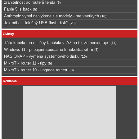
zranitelnost ac routerů tenda
(
6
)
Fable 5 is back
(
5
)
Anthropic vypol najvykonejsie modely - pre vsetkych
(
16
)
Jak odhalit falešný USB flash disk?
(
20
)
Články
Táto kapela má milióny fanúšikov. Až na to, že neexistuje.
(
14
)
Windows 11 - připojení současně k několika sítím
(
7
)
NAS QNAP - výměna systémového disku
(
10
)
MikroTik router 11 - tipy
(
5
)
MikroTik router 10 - upgrade routeru
(
3
)
Reklama