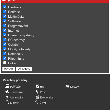
Hardware
Periferie
Multimédia
Software
Programování
Internet
Operační systémy
PC sestavy
Ostatní
Mobily a tablety
Notebooky
Připomínky
Pokec
Všechny poradny
Počítače
Hry
Debaty
Teraristika
Právo
Akvaristika
Ekonomika
Kutilství
Život