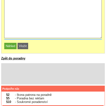
Zpět do poradny
Podpořte nás
$2
- Ikona patrona na poradně
$5
- Poradna bez reklam
$10
- Soukromé poradenství