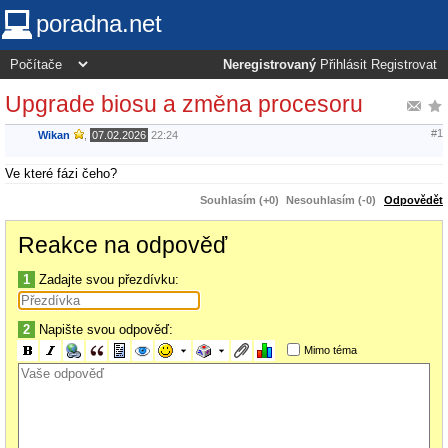
poradna.net
Neregistrovaný
Přihlásit
Registrovat
Upgrade biosu a změna procesoru
#1
Wikan
,
07.02.2026
22:24
Ve které fázi čeho?
Souhlasím (+0)
Nesouhlasím (-0)
Odpovědět
Reakce na odpověď
1
Zadajte svou přezdívku:
2
Napište svou odpověď:
Mimo téma