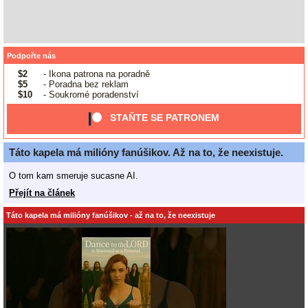
Podpořte nás
$2
- Ikona patrona na poradně
$5
- Poradna bez reklam
$10
- Soukromé poradenství
STAŇTE SE PATRONEM
Táto kapela má milióny fanúšikov. Až na to, že neexistuje.
O tom kam smeruje sucasne AI.
Přejít na článek
Táto kapela má milióny fanúšikov - až na to, že neexistuje