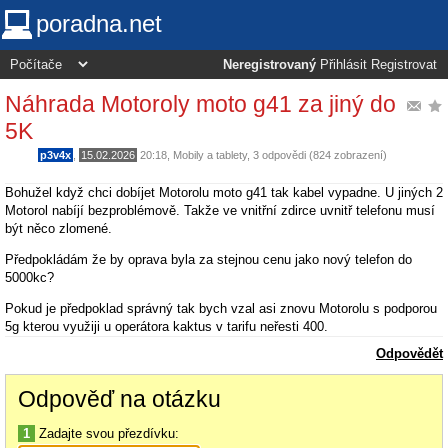
poradna.net
Neregistrovaný
Přihlásit
Registrovat
Náhrada Motoroly moto g41 za jiný do
5K
p3v4x
,
15.02.2026
20:18
,
Mobily a tablety
, 3 odpovědi (824 zobrazení)
Bohužel když chci dobíjet Motorolu moto g41 tak kabel vypadne. U jiných 2
Motorol nabíjí bezproblémově. Takže ve vnitřní zdirce uvnitř telefonu musí
být něco zlomené.
Předpokládám že by oprava byla za stejnou cenu jako nový telefon do
5000kc?
Pokud je předpoklad správný tak bych vzal asi znovu Motorolu s podporou
5g kterou využiji u operátora kaktus v tarifu neřesti 400.
Odpovědět
Odpověď na otázku
1
Zadajte svou přezdívku: