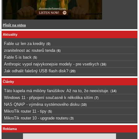
Přejít na videa
Aktuality
Fable uz len za kredity
(
0
)
zranitelnost ac routerů tenda
(
6
)
Fable 5 is back
(
5
)
Anthropic vypol najvykonejsie modely - pre vsetkych
(
16
)
Jak odhalit falešný USB flash disk?
(
20
)
Články
Táto kapela má milióny fanúšikov. Až na to, že neexistuje.
(
14
)
Windows 11 - připojení současně k několika sítím
(
7
)
NAS QNAP - výměna systémového disku
(
10
)
MikroTik router 11 - tipy
(
5
)
MikroTik router 10 - upgrade routeru
(
3
)
Reklama