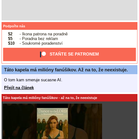
Podpořte nás
$2
- Ikona patrona na poradně
$5
- Poradna bez reklam
$10
- Soukromé poradenství
STAŇTE SE PATRONEM
Táto kapela má milióny fanúšikov. Až na to, že neexistuje.
O tom kam smeruje sucasne AI.
Přejít na článek
Táto kapela má milióny fanúšikov - až na to, že neexistuje