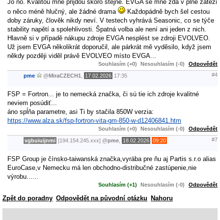
Jo no. Kvalitou mně přijdou skoro stejné. EVGA se mně zdá v plné zátěži
o něco méně hlučný, ale žádné drama
Každopádně bych šel cestou
doby záruky, člověk nikdy neví. V testech vyhrává Seasonic, co se týče
stability napětí a spolehlivosti. Špatná volba ale není ani jeden z nich.
Hlavně si v případě nákupu zdroje EVGA nesplést se zdroji EVOLVEO.
Už jsem EVGA několikrát doporučil, ale párkrát mě vyděsilo, když jsem
někdy později viděl právě EVOLVEO místo EVGA...
Souhlasím (+0)
Nesouhlasím (-0)
Odpovědět
#4
pme
@
MiraCZECH1
,
17.02.2026
17:35
FSP = Fortron... je to nemecká značka, či sú tie ich zdroje kvalitné
neviem posúdiť...
áno spĺňa parametre, asi Ti by stačila 850W verzia:
https://www.alza.sk/fsp-fortron-vita-gm-850-w-d12406841.htm
Souhlasím (+0)
Nesouhlasím (-0)
Odpovědět
#7
vgbuiuijnmi
[194.154.245.xxx]
@
pme
,
18.02.2026
09:20
FSP Group je čínsko-taiwanská značka,vyrába pre ňu aj Partis s.r.o alias
EuroCase,v Nemecku má len obchodno-distribučné zastúpenie,nie
výrobu......
Souhlasím (+1)
Nesouhlasím (-0)
Odpovědět
Zpět do poradny
Odpovědět na původní otázku
Nahoru