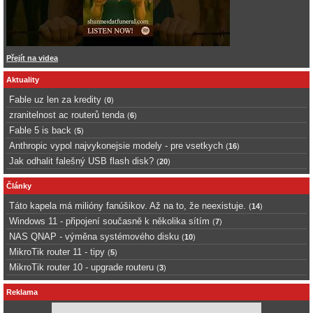
Přejít na videa
Aktuality
Fable uz len za kredity
(
0
)
zranitelnost ac routerů tenda
(
6
)
Fable 5 is back
(
5
)
Anthropic vypol najvykonejsie modely - pre vsetkych
(
16
)
Jak odhalit falešný USB flash disk?
(
20
)
Články
Táto kapela má milióny fanúšikov. Až na to, že neexistuje.
(
14
)
Windows 11 - připojení současně k několika sítím
(
7
)
NAS QNAP - výměna systémového disku
(
10
)
MikroTik router 11 - tipy
(
5
)
MikroTik router 10 - upgrade routeru
(
3
)
Reklama