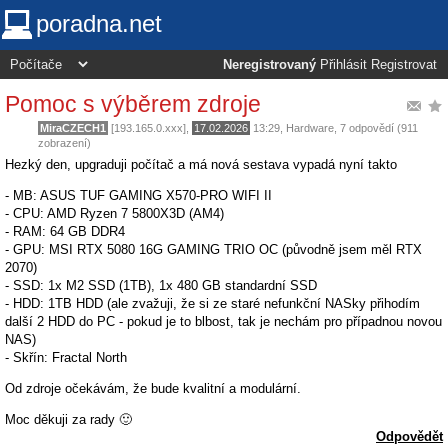
poradna.net
Neregistrovaný
Přihlásit
Registrovat
Pomoc s výběrem zdroje
MiraCZECH1
[193.165.0.xxx],
17.02.2026
13:29
,
Hardware
, 7 odpovědí (911
zobrazení)
Hezký den, upgraduji počítač a má nová sestava vypadá nyní takto
- MB: ASUS TUF GAMING X570-PRO WIFI II
- CPU: AMD Ryzen 7 5800X3D (AM4)
- RAM: 64 GB DDR4
- GPU: MSI RTX 5080 16G GAMING TRIO OC (původně jsem měl RTX
2070)
- SSD: 1x M2 SSD (1TB), 1x 480 GB standardní SSD
- HDD: 1TB HDD (ale zvažuji, že si ze staré nefunkční NASky přihodím
další 2 HDD do PC - pokud je to blbost, tak je nechám pro případnou novou
NAS)
- Skřín: Fractal North
Od zdroje očekávám, že bude kvalitní a modulární.
Moc děkuji za rady 🙂
Odpovědět