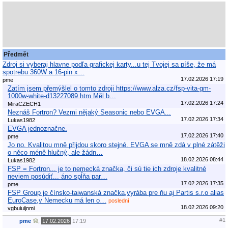
Předmět
Zdroj si vyberaj hlavne podľa grafickej karty...u tej Tvojej sa píše, že má
spotrebu 360W a 16-pin x…
17.02.2026 17:19
pme
Zatím jsem přemýšlel o tomto zdroji https://www.alza.cz/fsp-vita-gm-
1000w-white-d13227089.htm Měl b…
17.02.2026 17:24
MiraCZECH1
Neznáš Fortron? Vezmi nějaký Seasonic nebo EVGA...
17.02.2026 17:34
Lukas1982
EVGA jednoznačne.
17.02.2026 17:40
pme
Jo no. Kvalitou mně přijdou skoro stejné. EVGA se mně zdá v plné zátěži
o něco méně hlučný, ale žádn…
18.02.2026 08:44
Lukas1982
FSP = Fortron... je to nemecká značka, či sú tie ich zdroje kvalitné
neviem posúdiť... áno spĺňa par…
17.02.2026 17:35
pme
FSP Group je čínsko-taiwanská značka,vyrába pre ňu aj Partis s.r.o alias
EuroCase,v Nemecku má len o…
poslední
18.02.2026 09:20
vgbuiuijnmi
#1
pme
,
17.02.2026
17:19