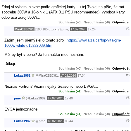
Zdroj si vyberaj hlavne podľa grafickej karty...u tej Tvojej sa píše, že má
spotrebu 360W a 16-pin x 1 (ATX 3.1 PSU recommended), výrobca karty
odporúča zdroj 850W...
Souhlasím (+0)
Nesouhlasím (-0)
Odpovědět
#2
MiraCZECH1
[193.165.0.xxx]
@
pme
,
17.02.2026
17:24
Zatím jsem přemýšlel o tomto zdroji
https://www.alza.cz/fsp-vita-gm-
1000w-white-d13227089.htm
Měl by být v poho? Já tu značku moc neznám.
Děkuji.
Souhlasím (+0)
Nesouhlasím (-0)
Odpovědět
#3
Lukas1982
@
MiraCZECH1
,
17.02.2026
17:34
Neznáš Fortron? Vezmi nějaký Seasonic nebo EVGA...
Souhlasím (+1)
Nesouhlasím (-0)
Odpovědět
#5
pme
@
Lukas1982
,
17.02.2026
17:40
EVGA jednoznačne.
Souhlasím (+1)
Nesouhlasím (-0)
Odpovědět
#6
Lukas1982
@
pme
,
18.02.2026
08:44