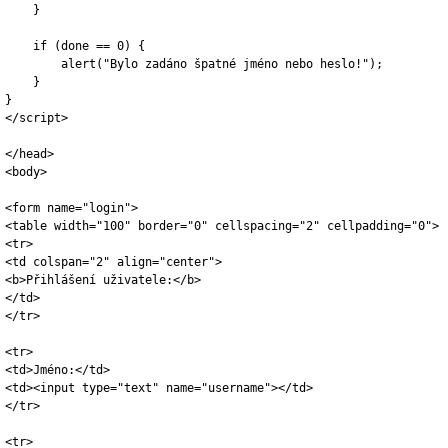
    }

    if (done == 0) {

        alert("Bylo zadáno špatné jméno nebo heslo!");

    }

}

</script>

</head>

<body>

<form name="login">

<table width="100" border="0" cellspacing="2" cellpadding="0">

<tr>

<td colspan="2" align="center">

<b>Přihlášení uživatele:</b>

</td>

</tr>

<tr>

<td>Jméno:</td>

<td><input type="text" name="username"></td>

</tr>

<tr>
