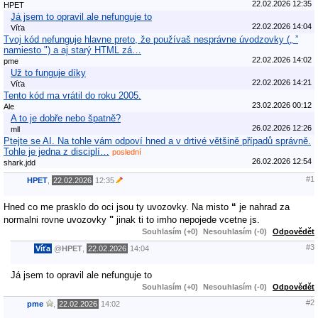
22.02.2026 12:35
HPET
Já jsem to opravil ale nefunguje to
22.02.2026 14:04
Víťa
Tvoj kód nefunguje hlavne preto, že používaš nesprávne úvodzovky („ ”
namiesto ") a aj starý HTML zá…
22.02.2026 14:02
pme
Už to funguje díky
22.02.2026 14:21
Víťa
Tento kód ma vrátil do roku 2005.
23.02.2026 00:12
Ale
A to je dobře nebo špatně?
26.02.2026 12:26
mll
Ptejte se AI. Na tohle vám odpoví hned a v drtivé většině případů správně.
Tohle je jedna z disciplí…
poslední
26.02.2026 12:54
shark.jdd
#1
HPET
,
22.02.2026
12:35
Hned co me prasklo do oci jsou ty uvozovky. Na misto
“
je nahrad za
normalni rovne uvozovky
"
jinak ti to imho nepojede vcetne js.
Souhlasím (+0)
Nesouhlasím (-0)
Odpovědět
#3
Víťa
@
HPET
,
22.02.2026
14:04
Já jsem to opravil ale nefunguje to
Souhlasím (+0)
Nesouhlasím (-0)
Odpovědět
#2
pme
,
22.02.2026
14:02