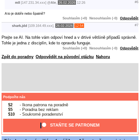
#6
mll
[147.231.34.xxx]
@
Ale
,
26.02.2026
12:26
A to je dobře nebo špatně?
Souhlasím (+0)
Nesouhlasím (-0)
Odpovědět
#7
shark.jdd
[109.164.49.xxx],
26.02.2026
12:54
Ptejte se AI. Na tohle vám odpoví hned a v drtivé většině případů správně.
Tohle je jedna z disciplín, kde to opravdu funguje.
Souhlasím (+0)
Nesouhlasím (-0)
Odpovědět
Zpět do poradny
Odpovědět na původní otázku
Nahoru
Podpořte nás
$2
- Ikona patrona na poradně
$5
- Poradna bez reklam
$10
- Soukromé poradenství
STAŇTE SE PATRONEM