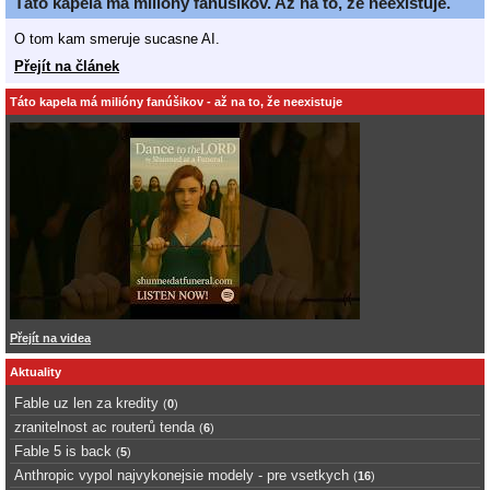
Táto kapela má milióny fanúšikov. Až na to, že neexistuje.
O tom kam smeruje sucasne AI.
Přejít na článek
Táto kapela má milióny fanúšikov - až na to, že neexistuje
Přejít na videa
Aktuality
Fable uz len za kredity
(
0
)
zranitelnost ac routerů tenda
(
6
)
Fable 5 is back
(
5
)
Anthropic vypol najvykonejsie modely - pre vsetkych
(
16
)