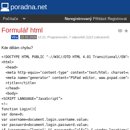
poradna.net
Neregistrovaný
Přihlásit
Registrovat
Formulář html
Víťa
,
22.02.2026
12:22
,
Programování
, 7 odpovědí (1113 zobrazení)
Kde dělám chybu?
<!DOCTYPE HTML PUBLIC "-//W3C//DTD HTML 4.01 Transitional//EN">

<html>

  <head>

  <meta http-equiv="content-type" content="text/html; charset=ut
  <meta name="generator" content="PSPad editor, www.pspad.com">

  <title></title>

  </head>

  <body>

<SCRIPT LANGUAGE=“JavaScript“>

<!–

function Login(){

var done=0;

var username=document.login.username.value;

var password=document.login.password.value;
