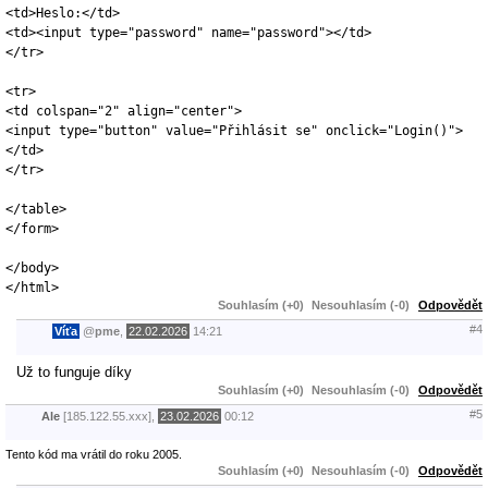
<td>Heslo:</td>

<td><input type="password" name="password"></td>

</tr>

<tr>

<td colspan="2" align="center">

<input type="button" value="Přihlásit se" onclick="Login()">

</td>

</tr>

</table>

</form>

</body>

</html>
Souhlasím (+0)
Nesouhlasím (-0)
Odpovědět
#4
Víťa
@
pme
,
22.02.2026
14:21
Už to funguje díky
Souhlasím (+0)
Nesouhlasím (-0)
Odpovědět
#5
Ale
[185.122.55.xxx],
23.02.2026
00:12
Tento kód ma vrátil do roku 2005.
Souhlasím (+0)
Nesouhlasím (-0)
Odpovědět