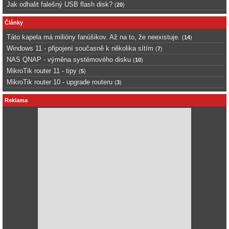
Jak odhalit falešný USB flash disk?
(
20
)
Články
Táto kapela má milióny fanúšikov. Až na to, že neexistuje.
(
14
)
Windows 11 - připojení současně k několika sítím
(
7
)
NAS QNAP - výměna systémového disku
(
10
)
MikroTik router 11 - tipy
(
5
)
MikroTik router 10 - upgrade routeru
(
3
)
Reklama