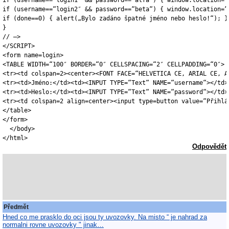
if (username==“login1″ && password==“alfa“) { window.location=“
if (username==“login2″ && password==“beta“) { window.location=“
if (done==0) { alert(„Bylo zadáno špatné jméno nebo heslo!“); }

}

// –>

</SCRIPT>

<form name=login>

<TABLE WIDTH=“100″ BORDER=“0″ CELLSPACING=“2″ CELLPADDING=“0″>

<tr><td colspan=2><center><FONT FACE=“HELVETICA CE, ARIAL CE, A
<tr><td>Jméno:</td><td><INPUT TYPE=“Text“ NAME=“username“></td><
<tr><td>Heslo:</td><td><INPUT TYPE=“Text“ NAME=“password“></td><
<tr><td colspan=2 align=center><input type=button value=“Přihlá
</table>

</form>

  </body>

Odpovědět
Předmět
Hned co me prasklo do oci jsou ty uvozovky. Na misto “ je nahrad za
normalni rovne uvozovky " jinak…