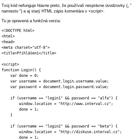
Tvoj kód nefunguje hlavne preto, že používaš nesprávne úvodzovky („ ”
namiesto ") a aj starý HTML zápis komentára v <script>.
Tu je opravená a funkčná verzia:
<!DOCTYPE html>

<html>

<head>

<meta charset="utf-8">

<title>Přihlášení</title>

<script>

function Login() {

    var done = 0;

    var username = document.login.username.value;

    var password = document.login.password.value;

    if (username == "login1" && password == "alfa") {

        window.location = "http://www.interval.cz";

        done = 1;

    }

    if (username == "login2" && password == "beta") {

        window.location = "http://diskuse.interval.cz";

        done = 1;
