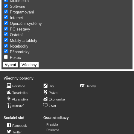
Multimédia
Software
Programování
Internet
Operační systémy
PC sestavy
Ostatní
Mobily a tablety
Notebooky
Připomínky
Pokec
Všechny poradny
Počítače
Hry
Debaty
Teraristika
Právo
Akvaristika
Ekonomika
Kutilství
Život
Sociální sítě
Ostatní odkazy
Pravidla
Facebook
Reklama
Twitter