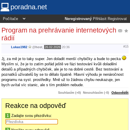
poradna.net
Neregistrovaný
Přihlásit
Registrovat
Program na prehrávanie internetových
rádií
#15
Lukas1982
@
host
,
26.02.2026
20:36
Jj, za mě je to taky super. Jen doladit menší chybičky a bude to pecka
Myslím si, že je to zatím pořád ještě ve fázi testování kvůli doladění
detailů a případných chybiček, ale je to na dobré cestě. Bez testování a
poznatků uživatelů by se to dělalo špatně. Hlavní výhodu je nenáročnost
programu na syst. prostředky. Mně už to žádnou chybu neukazuje, jen
bych uvítal víc stanic, ale s tím problém nebude.
Souhlasím (+0)
Nesouhlasím (-0)
Odpovědět
Reakce na odpověď
1
Zadajte svou přezdívku: