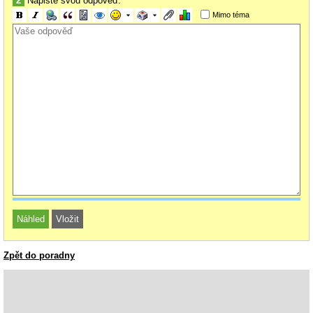
2
Napište svou odpověď:
Mimo téma
Zpět do poradny