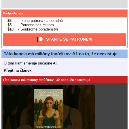
Podpořte nás
$2
- Ikona patrona na poradně
$5
- Poradna bez reklam
$10
- Soukromé poradenství
STAŇTE SE PATRONEM
Táto kapela má milióny fanúšikov. Až na to, že neexistuje.
O tom kam smeruje sucasne AI.
Přejít na článek
Táto kapela má milióny fanúšikov - až na to, že neexistuje