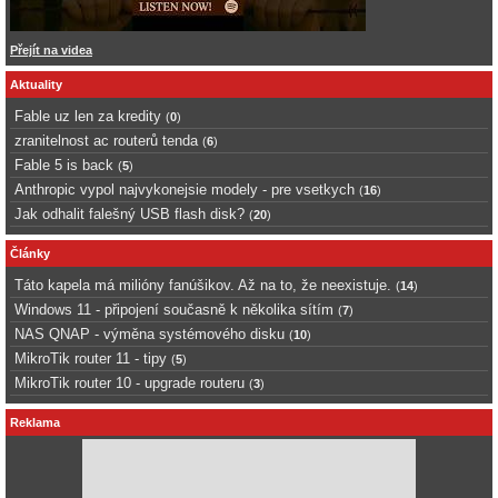
Přejít na videa
Aktuality
Fable uz len za kredity
(
0
)
zranitelnost ac routerů tenda
(
6
)
Fable 5 is back
(
5
)
Anthropic vypol najvykonejsie modely - pre vsetkych
(
16
)
Jak odhalit falešný USB flash disk?
(
20
)
Články
Táto kapela má milióny fanúšikov. Až na to, že neexistuje.
(
14
)
Windows 11 - připojení současně k několika sítím
(
7
)
NAS QNAP - výměna systémového disku
(
10
)
MikroTik router 11 - tipy
(
5
)
MikroTik router 10 - upgrade routeru
(
3
)
Reklama