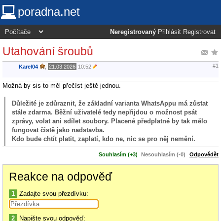
poradna.net
Neregistrovaný
Přihlásit
Registrovat
Utahování šroubů
#1
Karel04
,
21.03.2026
10:52
Možná by sis to měl přečíst ještě jednou.
Důležité je zdůraznit, že základní varianta WhatsAppu má zůstat
stále zdarma. Běžní uživatelé tedy nepřijdou o možnost psát
zprávy, volat ani sdílet soubory. Placené předplatné by tak mělo
fungovat čistě jako nadstavba.
Kdo bude chtít platit, zaplatí, kdo ne, nic se pro něj nemění.
Souhlasím (+3)
Nesouhlasím (-0)
Odpovědět
Reakce na odpověď
1
Zadajte svou přezdívku:
2
Napište svou odpověď: