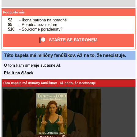
Podpořte nás
$2
- Ikona patrona na poradně
$5
- Poradna bez reklam
$10
- Soukromé poradenství
STAŇTE SE PATRONEM
Táto kapela má milióny fanúšikov. Až na to, že neexistuje.
O tom kam smeruje sucasne AI.
Přejít na článek
Táto kapela má milióny fanúšikov - až na to, že neexistuje