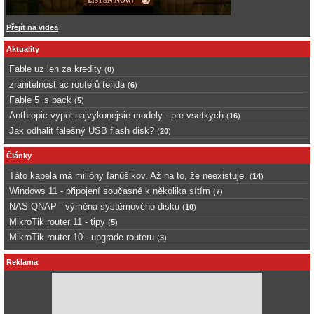
Přejít na videa
Aktuality
Fable uz len za kredity
(
0
)
zranitelnost ac routerů tenda
(
6
)
Fable 5 is back
(
5
)
Anthropic vypol najvykonejsie modely - pre vsetkych
(
16
)
Jak odhalit falešný USB flash disk?
(
20
)
Články
Táto kapela má milióny fanúšikov. Až na to, že neexistuje.
(
14
)
Windows 11 - připojení současně k několika sítím
(
7
)
NAS QNAP - výměna systémového disku
(
10
)
MikroTik router 11 - tipy
(
5
)
MikroTik router 10 - upgrade routeru
(
3
)
Reklama