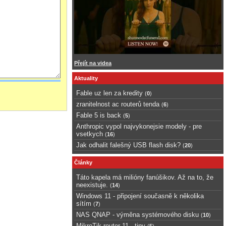
Přejít na videa
Aktuality
Fable uz len za kredity
(
0
)
zranitelnost ac routerů tenda
(
6
)
Fable 5 is back
(
5
)
Anthropic vypol najvykonejsie modely - pre
vsetkych
(
16
)
Jak odhalit falešný USB flash disk?
(
20
)
Články
Táto kapela má milióny fanúšikov. Až na to, že
neexistuje.
(
14
)
Windows 11 - připojení současně k několika
sítím
(
7
)
NAS QNAP - výměna systémového disku
(
10
)
MikroTik router 11 - tipy
(
5
)