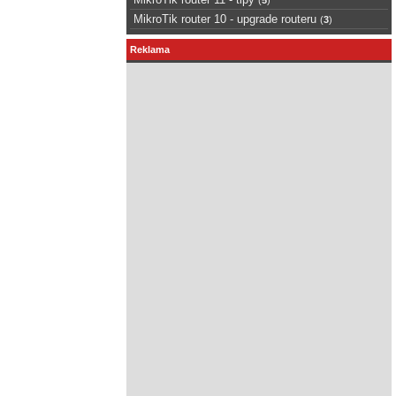
MikroTik router 10 - upgrade routeru
(
3
)
Reklama