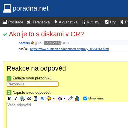
poradna.net
Počítače
Teraristika
Akvaristika
Kutilství
Hry
P
Ako je to s diskami v CR?
Karel04
@
l.b.
,
22.04.2026
08:24
posílají.
https://www.suntech.cz/moznosti-dopravy_d583913.html
Reakce na odpověď
1
Zadajte svou přezdívku:
2
Napište svou odpověď:
Mimo téma