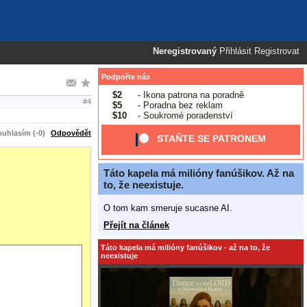
Neregistrovaný
Přihlásit
Registrovat
Podpořte nás
$2
- Ikona patrona na poradně
#4
$5
- Poradna bez reklam
$10
- Soukromé poradenství
uhlasím (-0)
Odpovědět
STAŇTE SE PATRONEM
Táto kapela má milióny fanúšikov. Až na
to, že neexistuje.
O tom kam smeruje sucasne AI.
Přejít na článek
Táto kapela má milióny fanúšikov - až na to, že
neexistuje