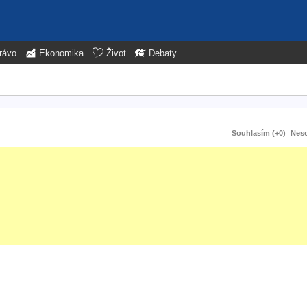
rávo
Ekonomika
Život
Debaty
Souhlasím (+0)
Neso