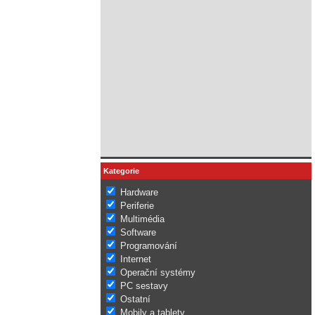
Kategorie
Hardware
Periferie
Multimédia
Software
Programování
Internet
Operační systémy
PC sestavy
Ostatní
Mobily a tablety