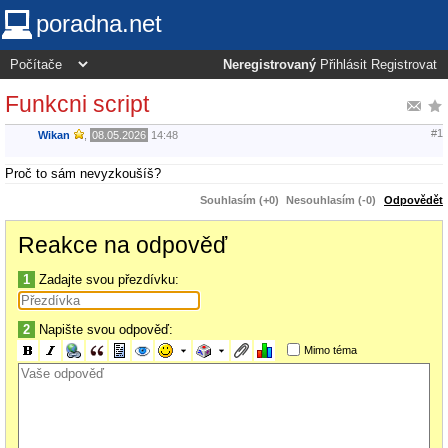
poradna.net
Neregistrovaný
Přihlásit
Registrovat
Funkcni script
#1
Wikan
,
08.05.2026
14:48
Proč to sám nevyzkoušíš?
Souhlasím (+0)
Nesouhlasím (-0)
Odpovědět
Reakce na odpověď
1
Zadajte svou přezdívku:
2
Napište svou odpověď:
Mimo téma