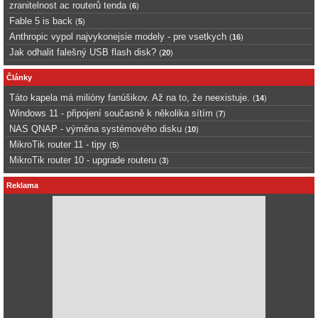
zranitelnost ac routerů tenda
(
6
)
Fable 5 is back
(
5
)
Anthropic vypol najvykonejsie modely - pre vsetkych
(
16
)
Jak odhalit falešný USB flash disk?
(
20
)
Články
Táto kapela má milióny fanúšikov. Až na to, že neexistuje.
(
14
)
Windows 11 - připojení současně k několika sítím
(
7
)
NAS QNAP - výměna systémového disku
(
10
)
MikroTik router 11 - tipy
(
5
)
MikroTik router 10 - upgrade routeru
(
3
)
Reklama