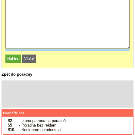
Zpět do poradny
Podpořte nás
$2
- Ikona patrona na poradně
$5
- Poradna bez reklam
$10
- Soukromé poradenství