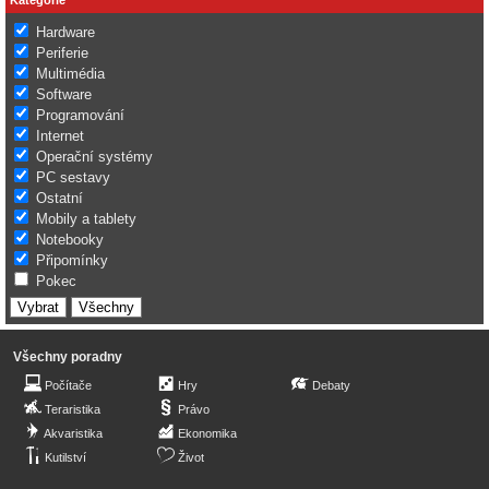
Hardware
Periferie
Multimédia
Software
Programování
Internet
Operační systémy
PC sestavy
Ostatní
Mobily a tablety
Notebooky
Připomínky
Pokec
Všechny poradny
Počítače
Hry
Debaty
Teraristika
Právo
Akvaristika
Ekonomika
Kutilství
Život