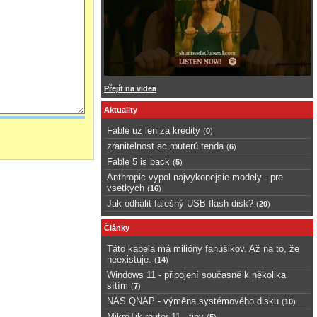
Přejít na videa
Aktuality
Fable uz len za kredity
(
0
)
zranitelnost ac routerů tenda
(
6
)
Fable 5 is back
(
5
)
Anthropic vypol najvykonejsie modely - pre
vsetkych
(
16
)
Jak odhalit falešný USB flash disk?
(
20
)
Články
Táto kapela má milióny fanúšikov. Až na to, že
neexistuje.
(
14
)
Windows 11 - připojení současně k několika
sítím
(
7
)
NAS QNAP - výměna systémového disku
(
10
)
MikroTik router 11 - tipy
(
5
)