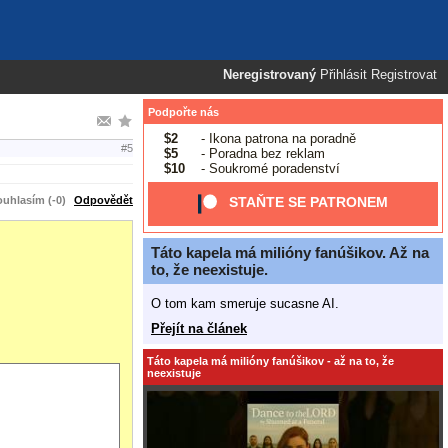
Neregistrovaný
Přihlásit
Registrovat
Podpořte nás
$2
- Ikona patrona na poradně
#5
$5
- Poradna bez reklam
$10
- Soukromé poradenství
uhlasím (-0)
Odpovědět
STAŇTE SE PATRONEM
Táto kapela má milióny fanúšikov. Až na
to, že neexistuje.
O tom kam smeruje sucasne AI.
Přejít na článek
Táto kapela má milióny fanúšikov - až na to, že
neexistuje