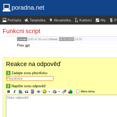
poradna.net
Počítače
Teraristika
Akvaristika
Kutilství
Hry
P
Funkcni script
Lotran
[195.47.55.xxx]
@
host
,
08.05.2026
15:59
Pres gpt.
Reakce na odpověď
1
Zadajte svou přezdívku:
2
Napište svou odpověď:
Mimo téma