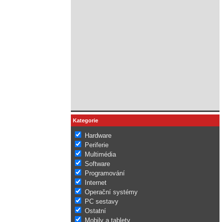
Kategorie
Hardware
Periferie
Multimédia
Software
Programování
Internet
Operační systémy
PC sestavy
Ostatní
Mobily a tablety