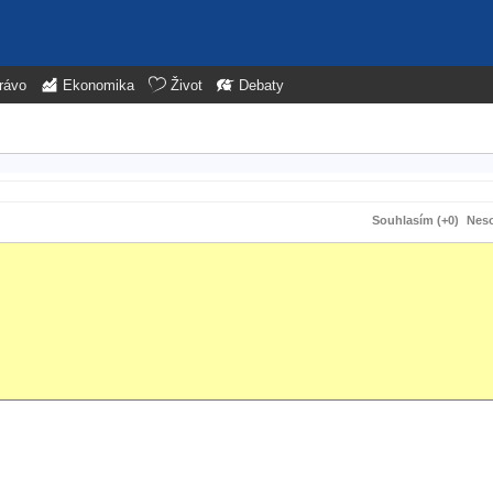
rávo
Ekonomika
Život
Debaty
Souhlasím (+0)
Neso