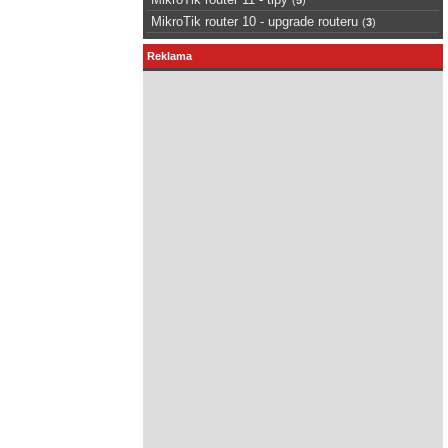
MikroTik router 10 - upgrade routeru
(
3
)
Reklama