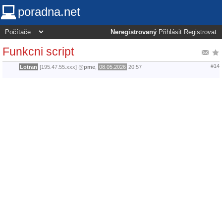
poradna.net
Neregistrovaný
Přihlásit
Registrovat
Funkcni script
#14
Lotran
[195.47.55.xxx]
@
pme
,
08.05.2026
20:57