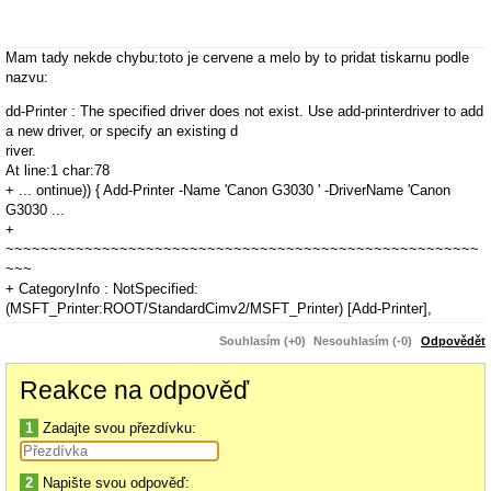
Mam tady nekde chybu:toto je cervene a melo by to pridat tiskarnu podle
nazvu:
dd-Printer : The specified driver does not exist. Use add-printerdriver to add
a new driver, or specify an existing d
river.
At line:1 char:78
+ ... ontinue)) { Add-Printer -Name 'Canon G3030 ' -DriverName 'Canon
G3030 ...
+
~~~~~~~~~~~~~~~~~~~~~~~~~~~~~~~~~~~~~~~~~~~~~~~~~~~~~~
~~~
+ CategoryInfo : NotSpecified:
(MSFT_Printer:ROOT/StandardCimv2/MSFT_Printer) [Add-Printer],
CimException
Souhlasím (+0)
Nesouhlasím (-0)
Odpovědět
+ FullyQualifiedErrorId : HRESULT 0x80070705,Add-Printer
Reakce na odpověď
1
Zadajte svou přezdívku:
2
Napište svou odpověď: