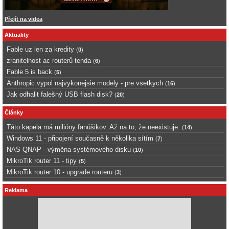
Přejít na videa
Aktuality
Fable uz len za kredity
(
0
)
zranitelnost ac routerů tenda
(
6
)
Fable 5 is back
(
5
)
Anthropic vypol najvykonejsie modely - pre vsetkych
(
16
)
Jak odhalit falešný USB flash disk?
(
20
)
Články
Táto kapela má milióny fanúšikov. Až na to, že neexistuje.
(
14
)
Windows 11 - připojení současně k několika sítím
(
7
)
NAS QNAP - výměna systémového disku
(
10
)
MikroTik router 11 - tipy
(
5
)
MikroTik router 10 - upgrade routeru
(
3
)
Reklama