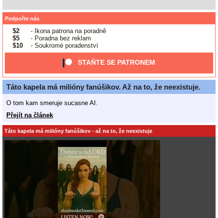
Podpořte nás
$2
- Ikona patrona na poradně
$5
- Poradna bez reklam
$10
- Soukromé poradenství
STAŇTE SE PATRONEM
Táto kapela má milióny fanúšikov. Až na to, že neexistuje.
O tom kam smeruje sucasne AI.
Přejít na článek
Táto kapela má milióny fanúšikov - až na to, že neexistuje