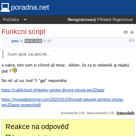
poradna.net
Neregistrovaný
Přihlásit
Registrovat
Funkcni script
#16
pme
,
08.05.2026
21:50
Jsem ajtak zacatecnik...
a sakra, toto som si všimol až teraz...dúfam, že za to neberieš aj nejaký
plat ?
No nič uč sa, keď Ti "gpt" nepomáha:
https://call4cloud.nl/deploy-printer-drivers-intune-win32app/
https://msendpointmgr.com/2022/01/03/install-network-printers-intune-
win32apps-powershell/
Souhlasím (+0)
Nesouhlasím (-0)
Odpovědět
Reakce na odpověď