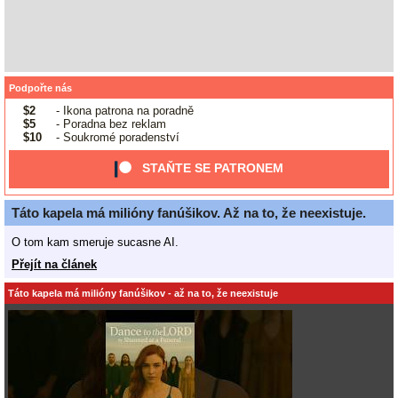
Podpořte nás
$2
- Ikona patrona na poradně
$5
- Poradna bez reklam
$10
- Soukromé poradenství
STAŇTE SE PATRONEM
Táto kapela má milióny fanúšikov. Až na to, že neexistuje.
O tom kam smeruje sucasne AI.
Přejít na článek
Táto kapela má milióny fanúšikov - až na to, že neexistuje