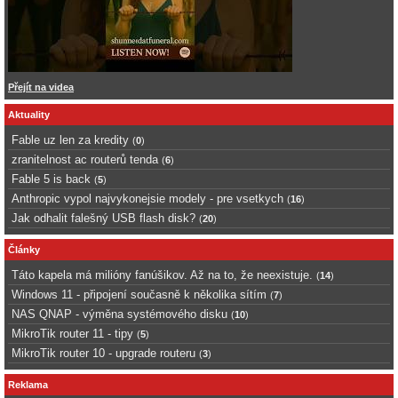
Přejít na videa
Aktuality
Fable uz len za kredity
(
0
)
zranitelnost ac routerů tenda
(
6
)
Fable 5 is back
(
5
)
Anthropic vypol najvykonejsie modely - pre vsetkych
(
16
)
Jak odhalit falešný USB flash disk?
(
20
)
Články
Táto kapela má milióny fanúšikov. Až na to, že neexistuje.
(
14
)
Windows 11 - připojení současně k několika sítím
(
7
)
NAS QNAP - výměna systémového disku
(
10
)
MikroTik router 11 - tipy
(
5
)
MikroTik router 10 - upgrade routeru
(
3
)
Reklama